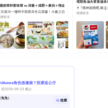
切記檢查「1標示」🚨
呢款魚油大家食過未
#連皮帶籽都係寶 🥒 消暑＋減肥＋美白＋降血脂
近期要特別留意隨身行李中的行動電源。一名旅客日前在機場安檢時，明明攜
💊 ｢精神返晒嚟,專
天其中一種時令蔬果非冬瓜莫屬！大暑之日，點都要飲碗冬瓜湯消暑解渴！除了解暑，冬瓜仲有
閱讀更多
閱讀更多