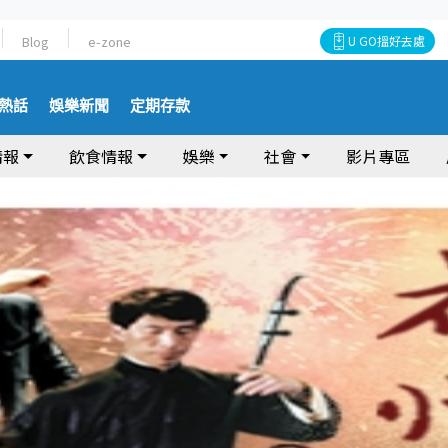
Blog
e-zone
U GO搵好去處
熱話
娛樂新聞
定期存款
情報
飲食情報
娛樂
社會
影片專區