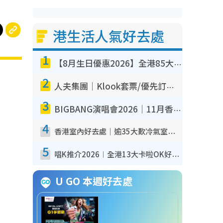
港生活人氣好去處
1
【8月生日優惠2026】全港85大食買玩著數攻略 自助餐/火鍋放題同行免費＋誠品/DONKI送現金券
2
人夫集團｜Klook套票/優先訂票/公開發售搶飛攻略！附票價.購票連結.場地座位表
3
BIGBANG演唱會2026｜11月香港啟德開3場！實名制VIP申請、優先購票攻略
4
香港室內好去處｜逾35大歎冷氣室內好去處推介 室內活動免費避雨無懼落雨
5
唱K推介2026︱全港13大卡啦OK好去處！最平$36起 日文K都有！(附地址+收費詳情)
U GO 本週好去處