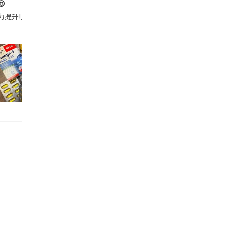

帶的行動電源機身已標示「10000mAh」，卻仍被要求當場丟棄，讓他
注力提升!｣ 長時間對住電腦､剪片寫稿,成日覺得眼睛乾澀､腦袋好似｢斷線｣｡試咗
好多鮮為人知嘅好處：減肥、消水腫、降血脂、美白養顏👇 冬瓜5大功效✨ 1️⃣ 利尿