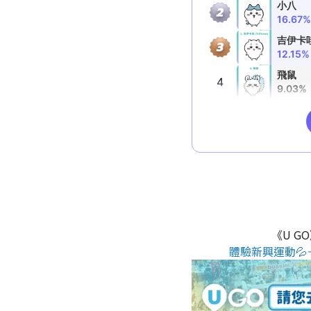
《U G
體驗新興運動💦