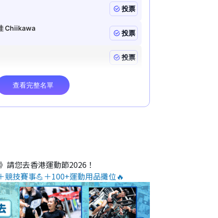
O》請您去香港運動節2026！
＋競技賽事💪＋100+運動用品攤位🔥