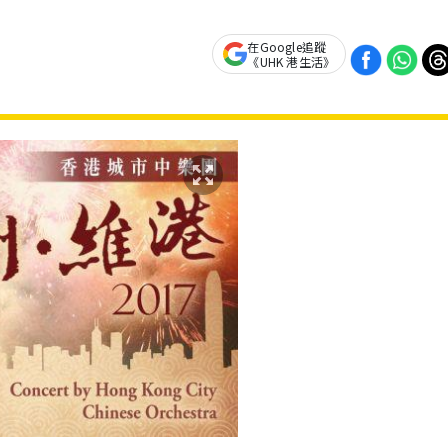
在Google追蹤
《UHK 港生活》