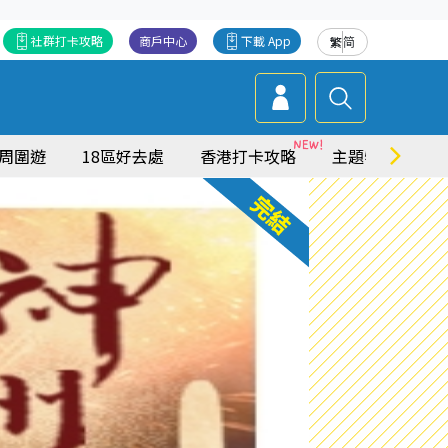
社群打卡攻略
商戶中心
下載 App
繁
简
周圍遊
18區好去處
香港打卡攻略
主題特集