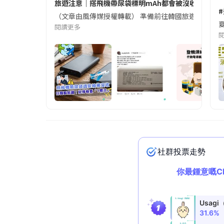
旅遊注意｜搭飛機帶尿袋標明mAh都會被沒收😱出發前
（文章由風傳媒授權轉載） 準備前往韓國旅遊的民眾，
夏
閱讀更多