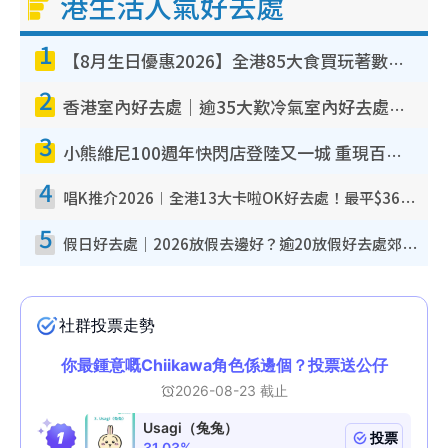
港生活人氣好去處
1
【8月生日優惠2026】全港85大食買玩著數攻略 自助餐/火鍋放題同行免費＋誠品/DONKI送現金券
2
香港室內好去處｜逾35大歎冷氣室內好去處推介 室內活動免費避雨無懼落雨
3
小熊維尼100週年快閃店登陸又一城 重現百畝森林經典場景／獨家限定盲盒登場／專屬DIY香水
4
唱K推介2026︱全港13大卡啦OK好去處！最平$36起 日文K都有！(附地址+收費詳情)
5
假日好去處｜2026放假去邊好？逾20放假好去處郊外/秘景 休閒半日或一日遊