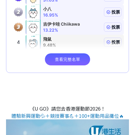
《U GO》請您去香港運動節2026！
體驗新興運動💦＋競技賽事💪＋100+運動用品攤位🔥