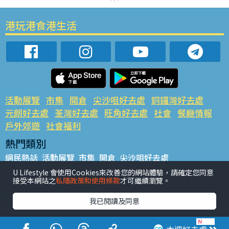
港玩港食港生活
活動展覽
市集
開倉
尖沙咀好去處
銅鑼灣好去處
元朗好去處
荃灣好去處
旺角好去處
社會
餐廳情報
戶外郊遊
社會福利
熱門類別
網民熱話
活動展覽
市集
開倉
尖沙咀好去處
銅鑼灣好去處
元朗好去處
荃灣好去處
旺角好去處
社會
U Lifestyle 會使用Cookies來改善您的網站體驗，請確定您同意
接受本網站之
私隱政策和使用條款
才可繼續瀏覽。
餐廳情報
戶外郊遊
熱門標籤
我已閱讀及同意
#UGO搵好去處
#人氣活動推介
#美食社群熱話
#親子玩樂好去處
#ULifestyle應用程式
#限時搶