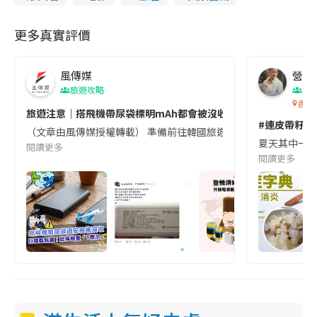
更多真實評價
風傳媒
營養教
旅遊攻略
生
香港
旅遊注意｜搭飛機帶尿袋標明mAh都會被沒收😱出發前切記檢查「1
#連皮帶籽都
（文章由風傳媒授權轉載） 準備前往韓國旅遊的民眾，近期要特別留
夏天其中一種時
閱讀更多
閱讀更多