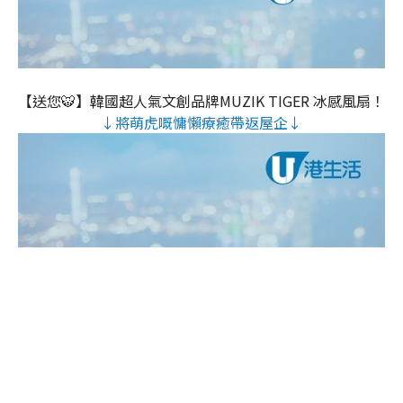
【送您🐯】韓國超人氣文創品牌MUZIK TIGER 冰感風扇！
↓將萌虎嘅慵懶療癒帶返屋企↓