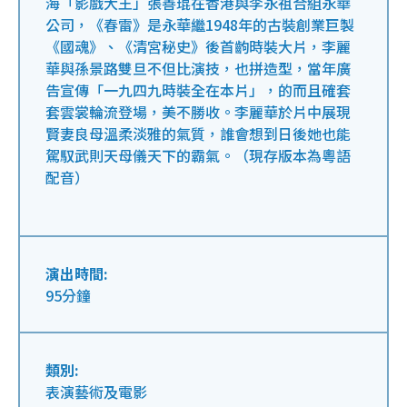
海「影戲大王」張善琨在香港與李永祖合組永華
公司，《春雷》是永華繼1948年的古裝創業巨製
《國魂》、《清宮秘史》後首齣時裝大片，李麗
華與孫景路雙旦不但比演技，也拼造型，當年廣
告宣傳「一九四九時裝全在本片」，的而且確套
套雲裳輪流登場，美不勝收。李麗華於片中展現
賢妻良母溫柔淡雅的氣質，誰會想到日後她也能
駕馭武則天母儀天下的霸氣。（現存版本為粵語
配音）
演出時間:
95分鐘
類別:
表演藝術及電影