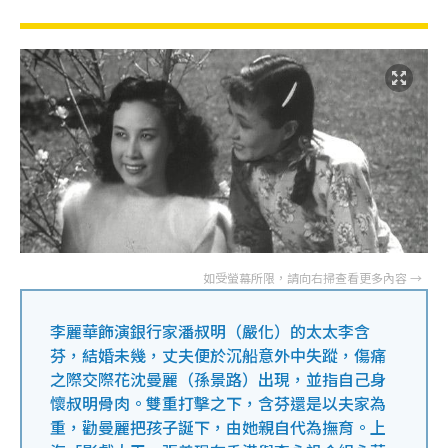
李麗華飾演銀行家潘叔明（嚴化）的太太李含
芬，結婚未幾，丈夫便於沉船意外中失蹤，傷痛
之際交際花沈曼麗（孫景路）出現，並指自己身
懷叔明骨肉。雙重打擊之下，含芬還是以夫家為
重，勸曼麗把孩子誕下，由她親自代為撫育。上