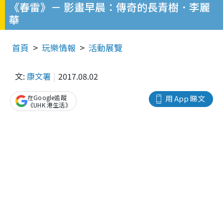
《春雷》－ 影畫早晨：傳奇的長青樹．李麗
華
首頁
玩樂情報
活動展覽
文:
康文署
2017.08.02
在Google追蹤
用 App 睇文
《UHK 港生活》