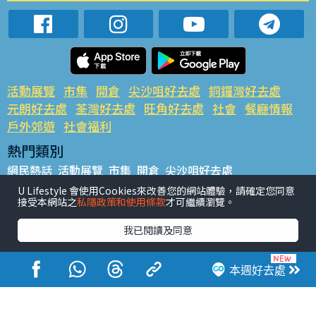
活動展覽
市集
開倉
尖沙咀好去處
銅鑼灣好去處
元朗好去處
荃灣好去處
旺角好去處
社會
餐廳情報
戶外郊遊
社會福利
熱門類別
網民熱話
活動展覽
市集
開倉
尖沙咀好去處
銅鑼灣好去處
元朗好去處
荃灣好去處
旺角好去處
社會
U Lifestyle 會使用Cookies來改善您的網站體驗，請確定您同意
接受本網站之
私隱政策和使用條款
才可繼續瀏覽。
餐廳情報
戶外郊遊
熱門標籤
我已閱讀及同意
#UGO搵好去處
#人氣活動推介
#美食社群熱話
#親子玩樂好去處
#ULifestyle應用程式
#限時搶
本週好去處
#UJetso禮物放送
#ULifestyle商戶中心
#著數
#網絡熱話
香港經濟日報版權所有©2026