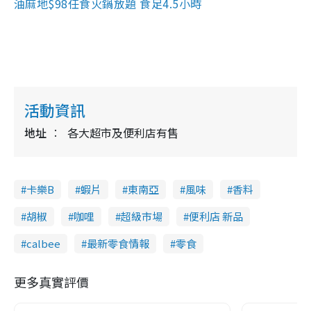
油麻地$98任食火鍋放題 食足4.5小時
活動資訊
地址
各大超市及便利店有售
卡樂B
蝦片
東南亞
風味
香料
胡椒
咖哩
超級市場
便利店 新品
calbee
最新零食情報
零食
更多真實評價