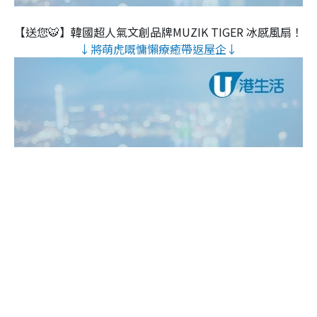
【送您🐯】韓國超人氣文創品牌MUZIK TIGER 冰感風扇！
↓將萌虎嘅慵懶療癒帶返屋企↓