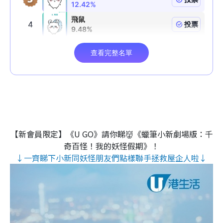
【新會員限定】《U GO》請你睇👹《蠟筆小新劇場版：千
奇百怪！我的妖怪假期》！
↓一齊睇下小新同妖怪朋友們點樣聯手拯救屋企人啦↓