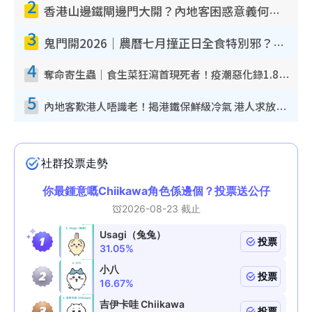
2
香港山邊鐵閘邊門大開？內地客困惑意義何在！網民神回覆：呢種叫法理性防禦
3
鬼門開2026｜農曆七月撞正日全食特別邪？專家警告切忌做一事！揭4大禁忌+2招保平安
4
奪命寄生蟲｜食生菜狂瀉首現死者！疫潮惡化錄1.8萬宗病例 揭洗菜3大謬誤
5
內地客歎港人唔識老！揭港鐵保鮮級冷氣 港人求放過：咪投訴