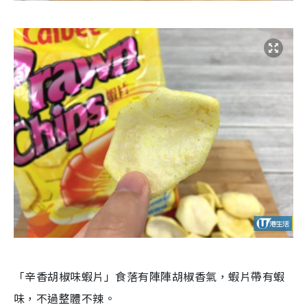
「辛香胡椒味蝦片」食落有陣陣胡椒香氣，蝦片帶有蝦
味，不過整體不辣。