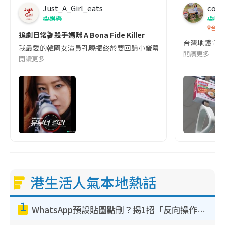
Just_A_Girl_eats
co c
娛樂
吹
台灣
追劇日常🎬 殺手媽咪 A Bona Fide Killer
台灣地鐵宣
我最愛的韓國女演員孔曉振終於要回歸小螢幕啦!這次的劇本改編自同名
閱讀更多
閱讀更多
港生活人氣本地熱話
1
WhatsApp預設貼圖點刪？揭1招「反向操作」還原簡潔介面 附3步實測教學