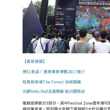
【最新情報】
掃$1食品！香港美食博覽2017推介
旺角新商場The Forest 快將開幕
元朗Yoho Mall全面開幕 逾30間新店
電競音樂節分3部分，其中Festival Zone
檔或美食車，即刻帶大家睇下電競節5大好玩攤位及