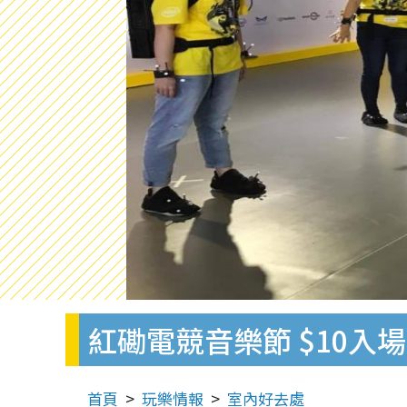
紅磡電競音樂節 $10入
首頁
玩樂情報
室內好去處