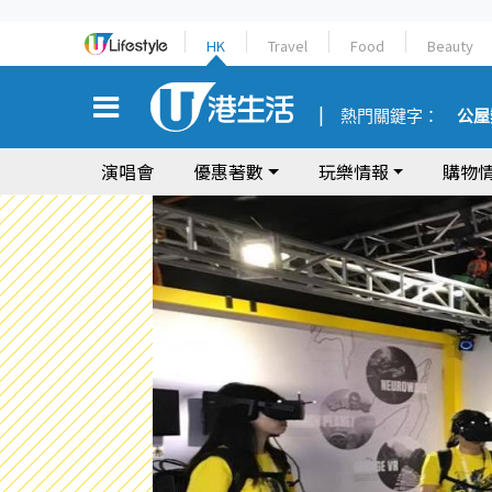
HK
Travel
Food
Beauty
熱門關鍵字：
公屋
演唱會
優惠著數
玩樂情報
購物