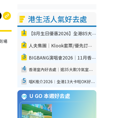
港生活人氣好去處
1
【8月生日優惠2026】全港85大食買玩著數攻略 自助餐/火鍋放題同行免費＋誠品/DONKI送現金券
到場
2
人夫集團｜Klook套票/優先訂票/公開發售搶飛攻略！附票價.購票連結.場地座位表
3
BIGBANG演唱會2026｜11月香港啟德開3場！實名制VIP申請、優先購票攻略
4
香港室內好去處｜逾35大歎冷氣室內好去處推介 室內活動免費避雨無懼落雨
5
唱K推介2026︱全港13大卡啦OK好去處！最平$36起 日文K都有！(附地址+收費詳情)
U GO 本週好去處