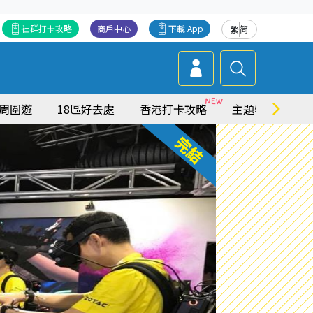
社群打卡攻略
商戶中心
下載 App
繁
简
周圍遊
18區好去處
香港打卡攻略
主題特集