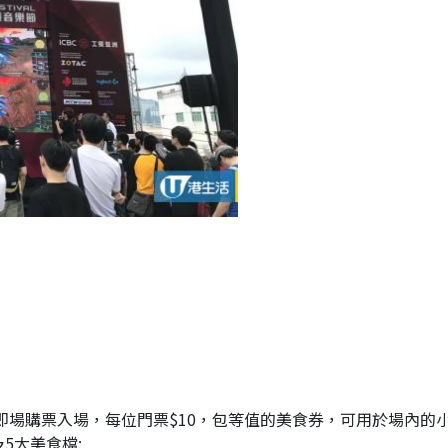
嘉年華可即場購票入場，每位門票$10，包等值的美食券，可用於場內的
5大美食檔: