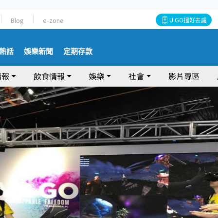
Blog
e-zone
U GO搵好去處
熱話
娛樂新聞
定期存款
情報
飲食情報
娛樂
社會
影片專區