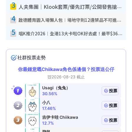
3
人夫集團｜Klook套票/優先訂票/公開發售搶飛攻略！附票價.購票連結.場地座位表
4
啟德體育園入場懶人包︱場地守則12違禁品不可進場准帶細水樽但全場禁樽蓋！應援牌有限制！
5
唱K推介2026︱全港13大卡啦OK好去處！最平$36起 日文K都有！(附地址+收費詳情)