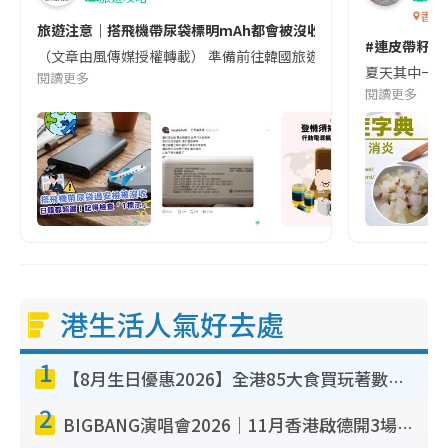
香港
旅遊注意｜搭飛機帶尿袋標明mAh都會被沒收😱出發前切記檢查「1
#連皮帶籽都
（文章由風傳媒授權轉載） 準備前往韓國旅遊的民眾，近期要特別留
夏天其中一種時
閱讀更多
閱讀更多
港生活人氣好去處
1
【8月生日優惠2026】全港85大食買玩著數攻略 自助餐/火鍋放題同行免費＋誠品/DONKI送現金券
2
BIGBANG演唱會2026｜11月香港啟德開3場！實名制VIP申請、優先購票攻略