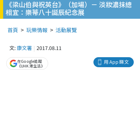
《梁山伯與祝英台》（加場）－ 淡妝濃抹總
相宜：樂蒂八十誕辰紀念展
首頁
玩樂情報
活動展覽
文:
康文署
2017.08.11
在Google追蹤
用 App 睇文
《UHK 港生活》