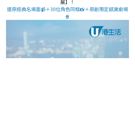
展】！
還原經典名場面📹＋30位角色同框📸＋原創限定感謝劇場
🍿