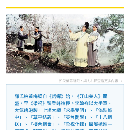
邵氏拍黃梅調自《貂蟬》始，《江山美人》而
盛，至《梁祝》臻登峰造極。李翰祥以大手筆、
大氣魄泡製，七場大戲「求學受阻」、「偽裝郎
中」、「草亭結義」、「英台鬧學」、「十八相
送」、「樓台相會」、「梁祝化蝶」層層遞進一