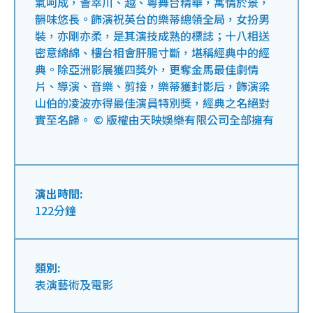
氣呵成，薈萃川、越、粵舞台精華，寓情於景，
韻味悠長。飾演祝英台的樂蒂總領全局，女扮男
裝，亦剛亦柔，是其演技成熟的標誌；十八相送
密意綿綿、樓台相會肝腸寸斷，堪稱經典中的經
典。除亞洲影展獲四獎外，更奪金馬最佳劇情
片、導演、音樂、剪接，樂蒂獲封影后，飾演梁
山伯的凌波亦得最佳演員特別獎，經典之名絕對
實至名歸。 © 版權由天映娛樂有限公司全部擁有
演出時間:
122分鐘
類別:
表演藝術及電影