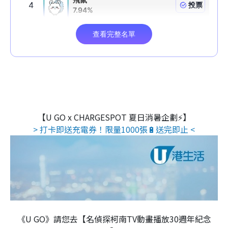
【U GO x CHARGESPOT 夏日消暑企劃⚡】
> 打卡即送充電券！限量1000張🔋送完即止 <
《U GO》請您去【名偵探柯南TV動畫播放30週年紀念