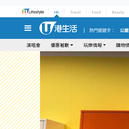
HK
Travel
Food
Beauty
熱門關鍵字：
公屋
演唱會
優惠著數
玩樂情報
購物