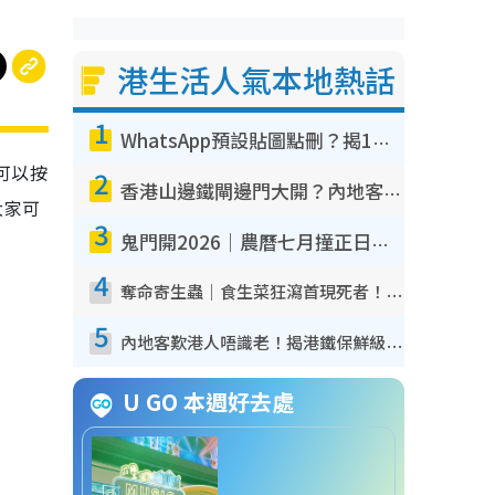
港生活人氣本地熱話
1
WhatsApp預設貼圖點刪？揭1招「反向操作」還原簡潔介面 附3步實測教學
可以按
2
香港山邊鐵閘邊門大開？內地客困惑意義何在！網民神回覆：呢種叫法理性防禦
大家可
3
鬼門開2026｜農曆七月撞正日全食特別邪？專家警告切忌做一事！揭4大禁忌+2招保平安
4
奪命寄生蟲｜食生菜狂瀉首現死者！疫潮惡化錄1.8萬宗病例 揭洗菜3大謬誤
5
內地客歎港人唔識老！揭港鐵保鮮級冷氣 港人求放過：咪投訴
U GO 本週好去處