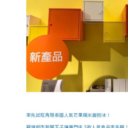
率先試
旺角現泰國人氣芒果糯米飯刨冰！
觀塘超市新開玉子燒專門店 5款人氣食品率先睇