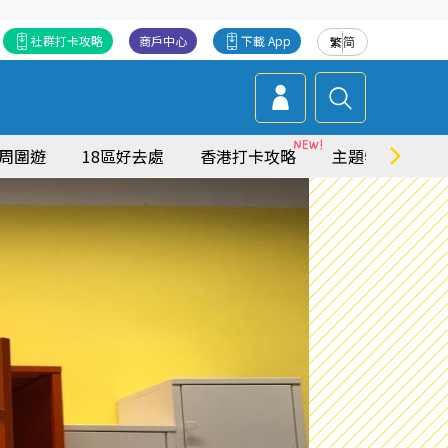
社群打卡攻略
商戶中心
下載 App
繁
简
周圍遊
18區好去處
香港打卡攻略
主題特集