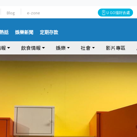
Blog
e-zone
U GO搵好去處
熱話
娛樂新聞
定期存款
情報
飲食情報
娛樂
社會
影片專區