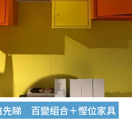
品搶先睇 百變組合＋慳位家具