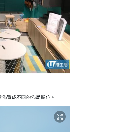
意佈置成不同的佈局擺位。