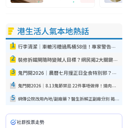
港生活人氣本地熱話
1
行李清潔｜車轆污糟過馬桶58倍！專家警告忌用酒精抹 教1招免污手除菌
2
裝修拆鐵閘隨時變賊人目標？網民揭2大關鍵用途：裝新式等於白裝？附新舊鐵閘分別
3
鬼門開2026｜農曆七月撞正日全食特別邪？專家警告切忌做一事！揭4大禁忌+2招保平安
4
鬼門開2026｜8.13鬼節禁忌 22件事唔做得！燒肉、刺身要少食？半夜勿吹口哨/打呢個電話
5
網傳公院改用內地/副廠藥？醫生拆解正副廠分別 揭4類人換藥隨時出事