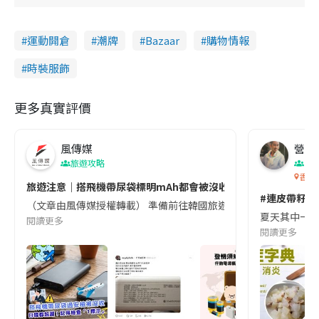
運動開倉
潮牌
Bazaar
購物情報
時裝服飾
更多真實評價
風傳媒
營養教
旅遊攻略
生
香港
旅遊注意｜搭飛機帶尿袋標明mAh都會被沒收😱出發前切記檢查「1
#連皮帶籽都
（文章由風傳媒授權轉載） 準備前往韓國旅遊的民眾，近期要特別留
夏天其中一種時
閱讀更多
閱讀更多