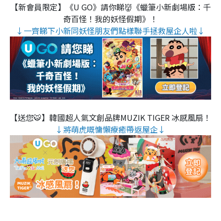
【新會員限定】《U GO》請你睇👹《蠟筆小新劇場版：千
奇百怪！我的妖怪假期》！
↓一齊睇下小新同妖怪朋友們點樣聯手拯救屋企人啦↓
【送您🐯】韓國超人氣文創品牌MUZIK TIGER 冰感風扇！
↓將萌虎嘅慵懶療癒帶返屋企↓