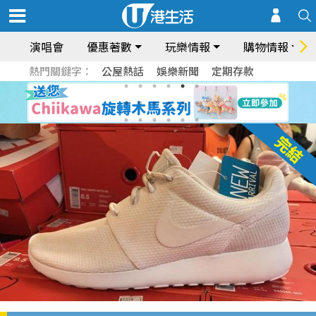
演唱會
優惠著數
玩樂情報
購物情報
熱門關鍵字：
公屋熱話
娛樂新聞
定期存款