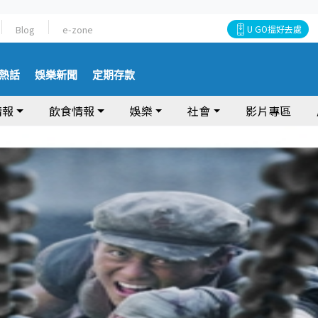
Blog
e-zone
U GO搵好去處
熱話
娛樂新聞
定期存款
情報
飲食情報
娛樂
社會
影片專區