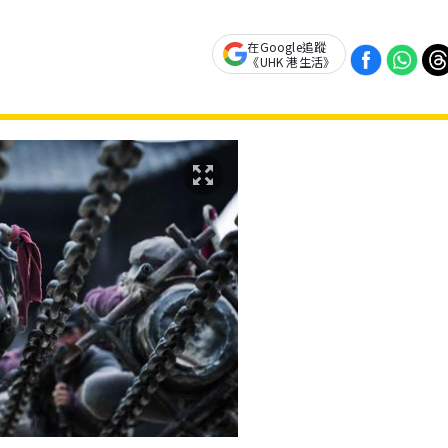
在Google追蹤
《UHK 港生活》