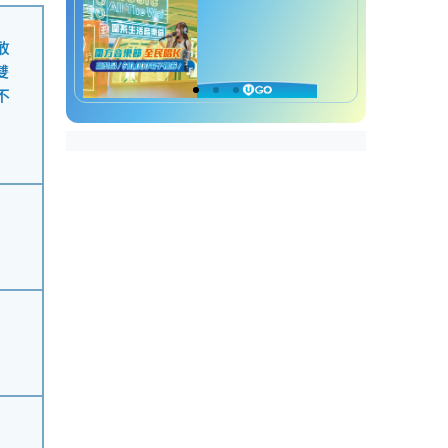
敢
雙
不