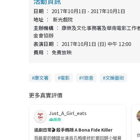
活動資訊
日期
2017年10月1日 - 2017年10月1日
地址
新光戲院
主辦機構
康樂及文化事務署及華南電影工作
金會協辦
表演日期
2017年10月1日 (日) 中午 12:00
費用
免費放映
康文署
電影
Y旅舍
文娛藝術
更多真實評價
Just_A_Girl_eats
娛樂
追劇日常🎬 殺手媽咪 A Bona Fide Killer
我最愛的韓國女演員孔曉振終於要回歸小螢幕啦!這次的劇