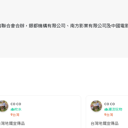
者聯合會合辦，銀都機構有限公司、南方影業有限公司及中國電
co co
co co
吹水
潮流玩物
台灣
台灣
台灣地鐵宣傳品
台灣地鐵宣傳品
本改編自同名網絡漫畫,故事主軸圍繞女主角柳寶娜 —— 表面上是一間公司