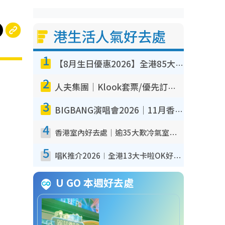
港生活人氣好去處
1
【8月生日優惠2026】全港85大食買玩著數攻略 自助餐/火鍋放題同行免費＋誠品/DONKI送現金券
2
人夫集團｜Klook套票/優先訂票/公開發售搶飛攻略！附票價.購票連結.場地座位表
3
BIGBANG演唱會2026｜11月香港啟德開3場！實名制VIP申請、優先購票攻略
4
香港室內好去處｜逾35大歎冷氣室內好去處推介 室內活動免費避雨無懼落雨
5
唱K推介2026︱全港13大卡啦OK好去處！最平$36起 日文K都有！(附地址+收費詳情)
U GO 本週好去處