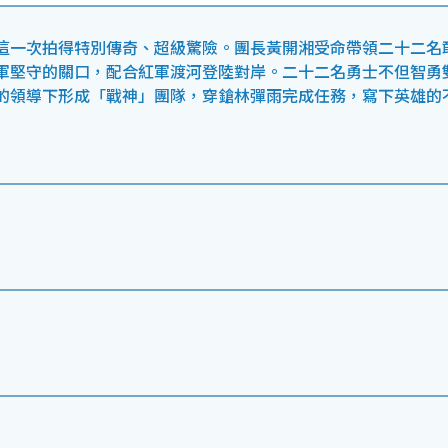
這一次拍得特別傳奇、超級驚險。團長黃開湘受命帶領二十二名
軍堅守的關口，配合紅軍渡河登陸對岸。二十二名勇士不但智勇
的領導下形成「戰神」團隊，穿鎗林彈雨完成任務，寫下英雄的