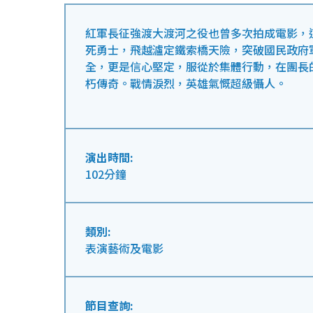
紅軍長征強渡大渡河之役也曾多次拍成電影，
死勇士，飛越瀘定鐵索橋天險，突破國民政府
全，更是信心堅定，服從於集體行動，在團長
朽傳奇。戰情淚烈，英雄氣慨超級懾人。
演出時間:
102分鐘
類別:
表演藝術及電影
節目查詢: