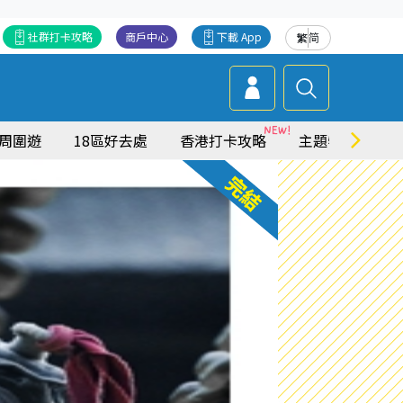
社群打卡攻略
商戶中心
下載 App
繁
简
周圍遊
18區好去處
香港打卡攻略
主題特集