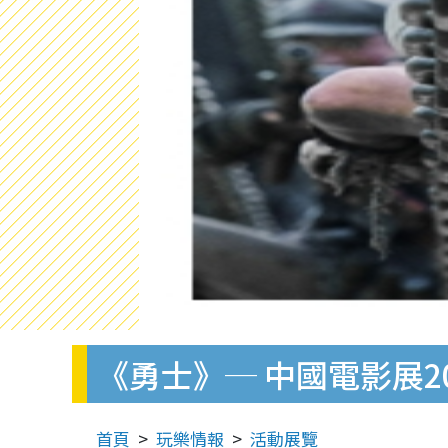
《勇士》─ 中國電影展20
首頁
玩樂情報
活動展覽