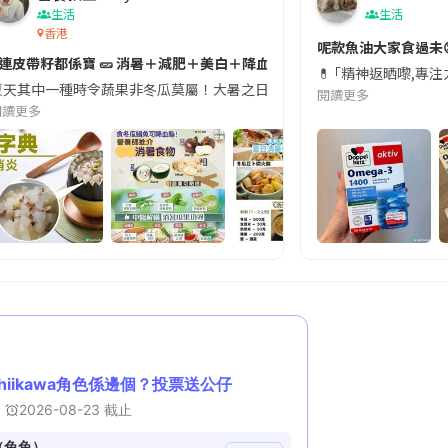
生活
生活
香港
切記檢查「1標示」🚨
呢款魚油大家食過未
#連皮帶籽都係寶 🥒 消暑＋減肥＋美白＋降血脂
近期要特別留意隨身行李中的行動電源。一名旅客日前在機場安檢時，明明攜
💊 ｢精神返晒嚟,專
天其中一種時令蔬果非冬瓜莫屬！大暑之日，點都要飲碗冬瓜湯消暑解渴！除了解暑，冬瓜仲有
閱讀更多
閱讀更多