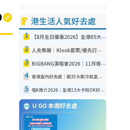
港生活人氣好去處
1
【8月生日優惠2026】全港85大食買玩著數攻略 自助餐/火鍋放題同行免費＋誠品/DONKI送現金券
2
人夫集團｜Klook套票/優先訂票/公開發售搶飛攻略！附票價.購票連結.場地座位表
3
BIGBANG演唱會2026｜11月香港啟德開3場！實名制VIP申請、優先購票攻略
4
香港室內好去處｜逾35大歎冷氣室內好去處推介 室內活動免費避雨無懼落雨
5
唱K推介2026︱全港13大卡啦OK好去處！最平$36起 日文K都有！(附地址+收費詳情)
U GO 本週好去處