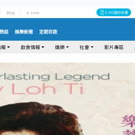
Blog
e-zone
U GO搵好去處
熱話
娛樂新聞
定期存款
情報
飲食情報
娛樂
社會
影片專區