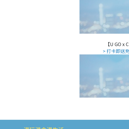
【U GO x
> 打卡即送充