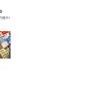

帶的行動電源機身已標示「10000mAh」，卻仍被要求當場丟棄，讓他
注力提升!｣ 長時間對住電腦､剪片寫稿,成日覺得眼睛乾澀､腦袋好似｢斷線｣｡試咗
好多鮮為人知嘅好處：減肥、消水腫、降血脂、美白養顏👇 冬瓜5大功效✨ 1️⃣ 利尿