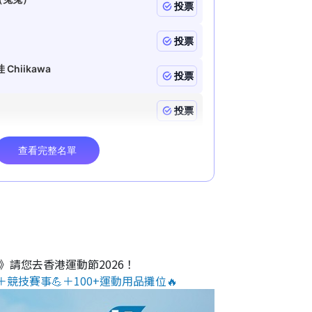
O》請您去香港運動節2026！
＋競技賽事💪＋100+運動用品攤位🔥