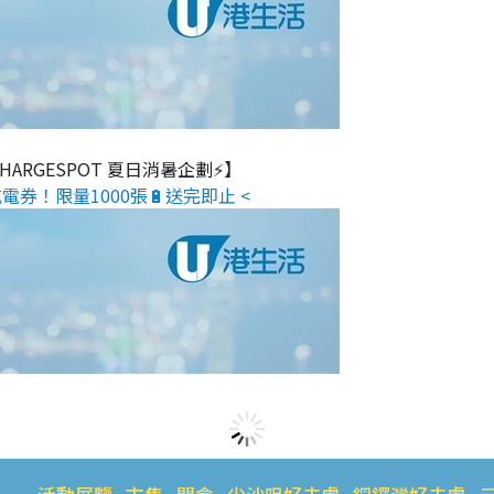
 CHARGESPOT 夏日消暑企劃⚡】
電券！限量1000張🔋送完即止 <