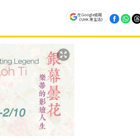
在Google追蹤
《UHK 港生活》