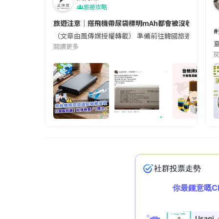
旅遊攻略
旅遊注意｜搭飛機帶尿袋標明mAh都會被沒收😱出發前
（文章由風傳媒授權轉載） 準備前往韓國旅遊的民眾，
夏
閱讀更多