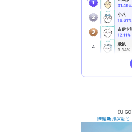
《U G
體驗新興運動💦