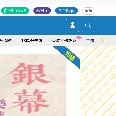
社群打卡攻略
商戶中心
下載 App
繁
简
周圍遊
18區好去處
香港打卡攻略
主題特集