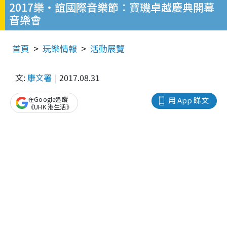
2017樂‧誼國際音樂節：寶璣卓越慶典開幕
音樂會
首頁
玩樂情報
活動展覽
文:
康文署
2017.08.31
在Google追蹤
用 App 睇文
《UHK 港生活》