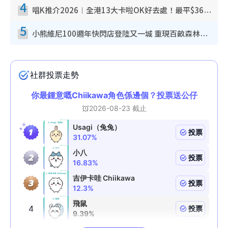
4
唱K推介2026︱全港13大卡啦OK好去處！最平$36起 日文K都有！(附地址+收費詳情)
5
小熊維尼100週年快閃店登陸又一城 重現百畝森林經典場景／獨家限定盲盒登場／專屬DIY香水