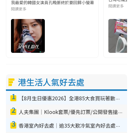
我最愛的韓國女演員孔曉振終於要回歸小螢幕啦!這次的劇本改編自同名
閱讀更多
閱讀更多
港生活人氣好去處
1
【8月生日優惠2026】全港85大食買玩著數攻略 自助餐/火鍋放題同行免費＋誠品/DONKI送現金券
2
人夫集團｜Klook套票/優先訂票/公開發售搶飛攻略！附票價.購票連結.場地座位表
3
香港室內好去處｜逾35大歎冷氣室內好去處推介 室內活動免費避雨無懼落雨