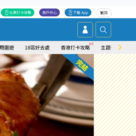
社群打卡攻略
商戶中心
下載 App
繁
简
周圍遊
18區好去處
香港打卡攻略
主題特集