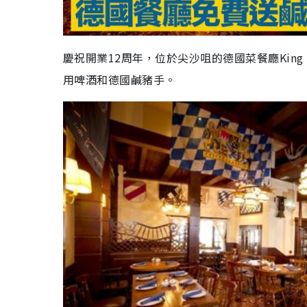
慶祝開業12周年，位於尖沙咀的德國菜餐廳King L
用啤酒和德國鹹豬手。