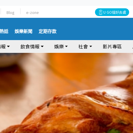
Blog
e-zone
U GO搵好去處
熱話
娛樂新聞
定期存款
情報
飲食情報
娛樂
社會
影片專區