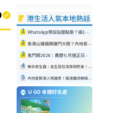
港生活人氣本地熱話
1
WhatsApp預設貼圖點刪？揭1招「反向操作」還原簡潔介面 附3步實測教學
2
香港山邊鐵閘邊門大開？內地客困惑意義何在！網民神回覆：呢種叫法理性防禦
3
鬼門開2026｜農曆七月撞正日全食特別邪？專家警告切忌做一事！揭4大禁忌+2招保平安
4
奪命寄生蟲｜食生菜狂瀉首現死者！疫潮惡化錄1.8萬宗病例 揭洗菜3大謬誤
5
內地客歎港人唔識老！揭港鐵保鮮級冷氣 港人求放過：咪投訴
U GO 本週好去處