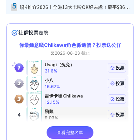
5
唱K推介2026︱全港13大卡啦OK好去處！最平$36起 日文K都有！(附地址+收費詳情)