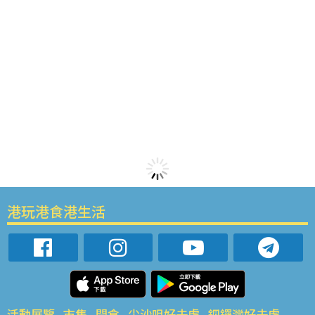
港玩港食港生活
活動展覽
市集
開倉
尖沙咀好去處
銅鑼灣好去處