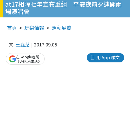
at17相隔七年宣布重組 平安夜前夕連開兩
場演唱會
首頁
玩樂情報
活動展覽
文:
王庭芝
2017.09.05
在Google追蹤
用 App 睇文
《UHK 港生活》