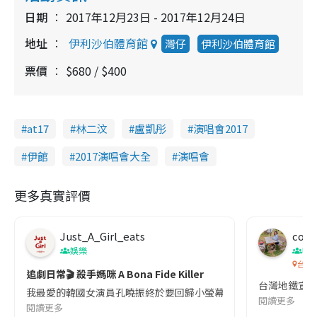
日期
2017年12月23日 - 2017年12月24日
地址
伊利沙伯體育館
灣仔
伊利沙伯體育館
票價
$680 / $400
at17
林二汶
盧凱彤
演唱會2017
伊館
2017演唱會大全
演唱會
更多真實評價
Just_A_Girl_eats
co c
娛樂
吹
台灣
追劇日常🎬 殺手媽咪 A Bona Fide Killer
台灣地鐵宣
我最愛的韓國女演員孔曉振終於要回歸小螢幕啦!這次的劇本改編自同名
閱讀更多
閱讀更多