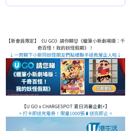
【新會員限定】《U GO》請你睇👹《蠟筆小新劇場版：千
奇百怪！我的妖怪假期》！
↓一齊睇下小新同妖怪朋友們點樣聯手拯救屋企人啦↓
【U GO x CHARGESPOT 夏日消暑企劃⚡】
> 打卡即送充電券！限量1000張🔋送完即止 <