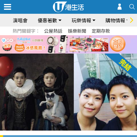
演唱會
優惠著數
玩樂情報
購物情報
熱門關鍵字：
公屋熱話
娛樂新聞
定期存款