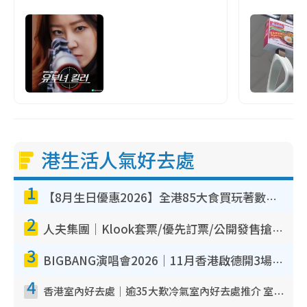
港生活人氣好去處
1
【8月生日優惠2026】全港85大食買玩著數攻略 自助餐/火鍋放題同行免費＋誠品/DONKI送現金券
2
人夫集團｜Klook套票/優先訂票/公開發售搶飛攻略！附票價.購票連結.場地座位表
3
BIGBANG演唱會2026｜11月香港啟德開3場！實名制VIP申請、優先購票攻略
4
香港室內好去處｜逾35大歎冷氣室內好去處推介 室內活動免費避雨無懼落雨