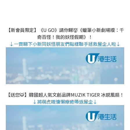
【新會員限定】《U GO》請你睇👹《蠟筆小新劇場版：千
奇百怪！我的妖怪假期》！
↓一齊睇下小新同妖怪朋友們點樣聯手拯救屋企人啦↓
【送您🐯】韓國超人氣文創品牌MUZIK TIGER 冰感風扇！
↓將萌虎嘅慵懶療癒帶返屋企↓