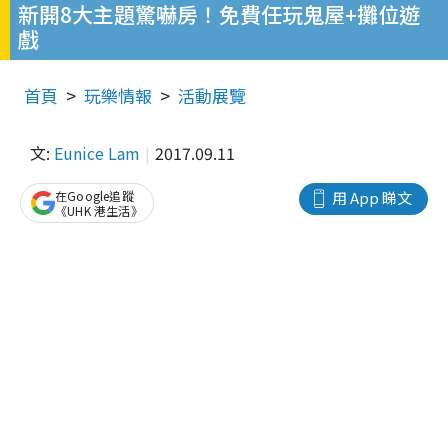
新開8大主題驚嚇房！免費任玩鬼屋+攤位遊
戲
首頁
玩樂情報
活動展覽
文:
Eunice Lam
2017.09.11
在Google追蹤
用 App 睇文
《UHK 港生活》