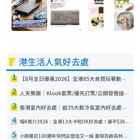
港生活人氣好去處
1
【8月生日優惠2026】全港85大食買玩著數攻略 自助餐/火鍋放題同行免費＋誠品/DONKI送現金券
2
人夫集團｜Klook套票/優先訂票/公開發售搶飛攻略！附票價.購票連結.場地座位表
3
香港室內好去處｜逾35大歎冷氣室內好去處推介 室內活動免費避雨無懼落雨
4
唱K推介2026︱全港13大卡啦OK好去處！最平$36起 日文K都有！(附地址+收費詳情)
5
小熊維尼100週年快閃店登陸又一城 重現百畝森林經典場景／獨家限定盲盒登場／專屬DIY香水