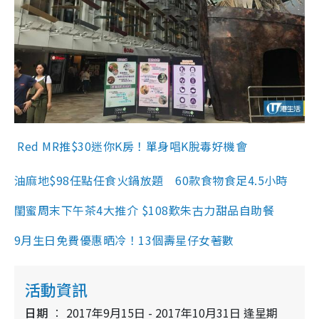
Red MR推$30迷你K房！單身唱K脫毒好機會
油麻地$98任點任食火鍋放題 60款食物食足4.5小時
閨蜜周末下午茶4大推介 $108歎朱古力甜品自助餐
9月生日免費優惠晒冷！13個壽星仔女著數
活動資訊
日期
2017年9月15日 - 2017年10月31日 逢星期