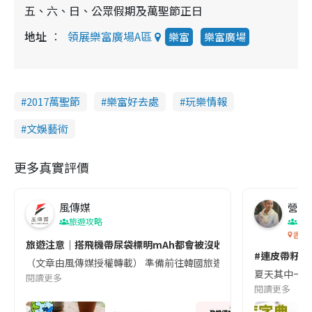
五、六、日、公眾假期及萬聖節正日
地址
領展樂富廣場A區
樂富
樂富廣場
2017萬聖節
樂富好去處
玩樂情報
文娛藝術
更多真實評價
風傳媒
營養教
旅遊攻略
生
香港
旅遊注意｜搭飛機帶尿袋標明mAh都會被沒收😱出發前切記檢查「1
#連皮帶籽都
（文章由風傳媒授權轉載） 準備前往韓國旅遊的民眾，近期要特別留
夏天其中一種時
閱讀更多
閱讀更多