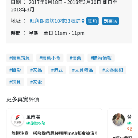
日期
2017年9月18日 - 2018年3月30日 即日至
2018年3月
地址
旺角朗豪坊10樓33號舖
旺角
朗豪坊
時間
星期一至日 11am - 11pm
懷舊玩具
懷舊小食
懷舊
購物情報
攝影
家品
港式
文具精品
文娛藝術
玩具
家電
更多真實評價
風傳媒
營養教
旅遊攻略
生
香港
旅遊注意｜搭飛機帶尿袋標明mAh都會被沒收😱出發前切記檢查「1