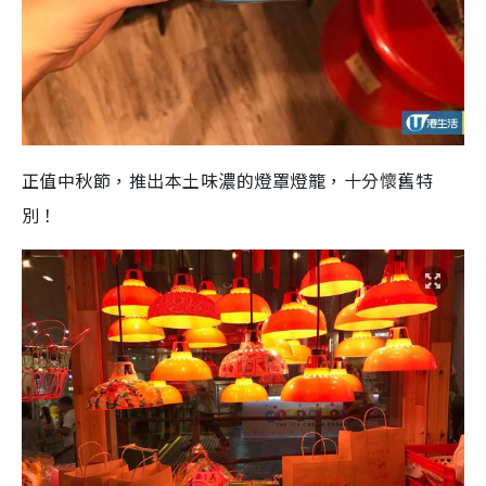
正值中秋節，推出本土味濃的燈罩燈籠，十分懷舊特
別！