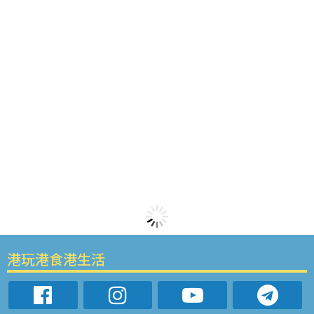
港玩港食港生活