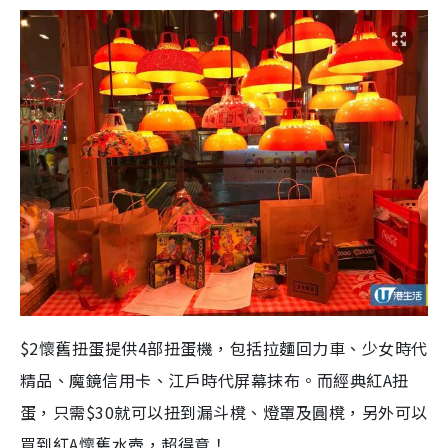
$2懷舊扭蛋提供4部扭蛋機，包括拉麵回力車、少女時代
精品、魔鏡信用卡、江戶時代屏幕抹布。而經典紅A扭
蛋，只需$30就可以扭到漏斗櫈、燈罩及圓櫈，另外可以
買到紅A懷舊水壺，超得意！