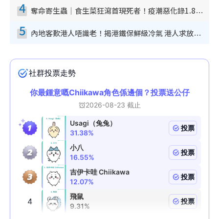
4
奪命寄生蟲｜食生菜狂瀉首現死者！疫潮惡化錄1.8萬宗病例 揭洗菜3大謬誤
5
內地客歎港人唔識老！揭港鐵保鮮級冷氣 港人求放過：咪投訴