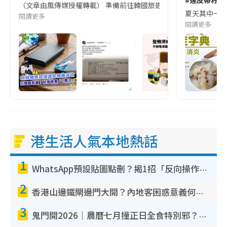
#連皮帶籽都
（文章由風傳媒授權轉載） 準備前往韓國旅遊的民眾，近期要特別留
夏天其中一種時
閱讀更多
閱讀更多
港生活人氣本地熱話
1
WhatsApp預設貼圖點刪？揭1招「反向操作」還原簡潔介面 附3步實測教學
2
香港山邊鐵閘邊門大開？內地客困惑意義何在！網民神回覆：呢種叫法理性防禦
3
鬼門開2026｜農曆七月撞正日全食特別邪？專家警告切忌做一事！揭4大禁忌+2招保平安