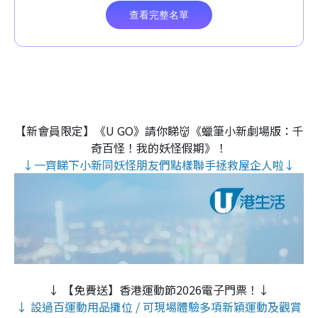
【新會員限定】《U GO》請你睇👹《蠟筆小新劇場版：千
奇百怪！我的妖怪假期》！
↓一齊睇下小新同妖怪朋友們點樣聯手拯救屋企人啦↓
↓ 【免費送】香港運動節2026電子門票！↓
↓ 設過百運動用品攤位 / 可現場體驗多項新穎運動及觀賞