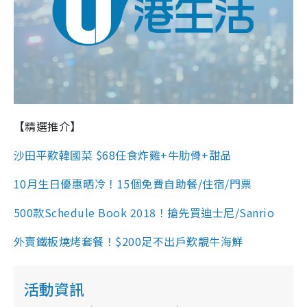
【精選推介】
沙田平歎韓國菜 $68任食炸雞+牛肋骨+甜品
10月生日優惠晒冷！15個免費自助餐/住宿/門票
500款Schedule Book 2018！搶先買迪士尼/Sanrio
外賣鐵板燒烤套餐！$200足不出戶歎靚牛海鮮
活動資訊