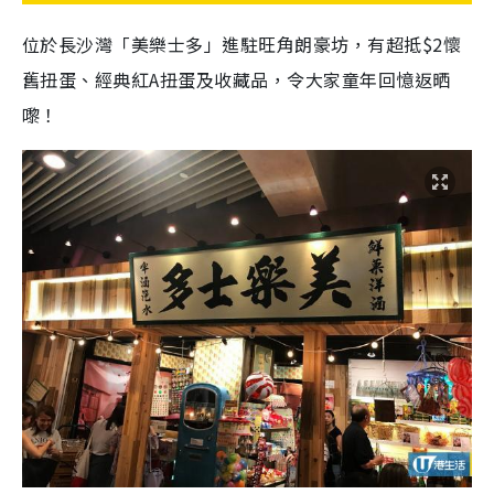
位於長沙灣「美樂士多」進駐旺角朗豪坊，有超抵$2懷
舊扭蛋、經典紅A扭蛋及收藏品，令大家童年回憶返晒
嚟！