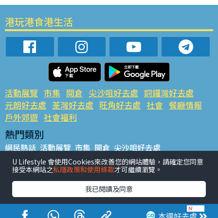
港玩港食港生活
活動展覽
市集
開倉
尖沙咀好去處
銅鑼灣好去處
元朗好去處
荃灣好去處
旺角好去處
社會
餐廳情報
戶外郊遊
社會福利
熱門類別
網民熱話
活動展覽
市集
開倉
尖沙咀好去處
銅鑼灣好去處
元朗好去處
荃灣好去處
旺角好去處
社會
U Lifestyle 會使用Cookies來改善您的網站體驗，請確定您同意
接受本網站之
私隱政策和使用條款
才可繼續瀏覽。
餐廳情報
戶外郊遊
熱門標籤
我已閱讀及同意
#UGO搵好去處
#人氣活動推介
#美食社群熱話
#親子玩樂好去處
#ULifestyle應用程式
#限時搶
本週好去處