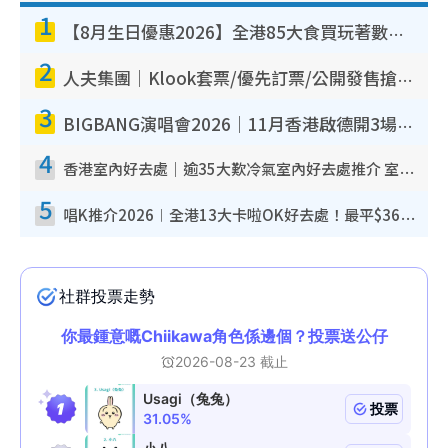
1
【8月生日優惠2026】全港85大食買玩著數攻略 自助餐/火鍋放題同行免費＋誠品/DONKI送現金券
2
人夫集團｜Klook套票/優先訂票/公開發售搶飛攻略！附票價.購票連結.場地座位表
3
BIGBANG演唱會2026｜11月香港啟德開3場！實名制VIP申請、優先購票攻略
4
香港室內好去處｜逾35大歎冷氣室內好去處推介 室內活動免費避雨無懼落雨
5
唱K推介2026︱全港13大卡啦OK好去處！最平$36起 日文K都有！(附地址+收費詳情)