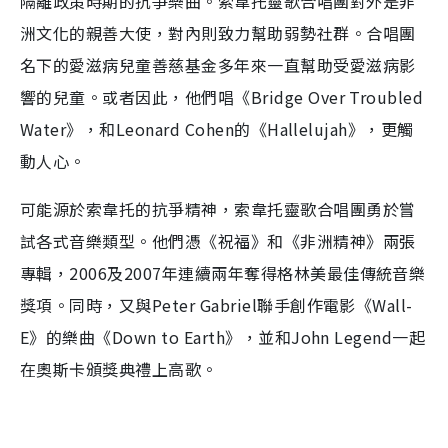
隔離政策時期的抗爭樂曲。索韋托靈歌合唱團對外是非
洲文化的親善大使，對內則致力幫助弱勢社群。合唱團
名下的愛滋病兒童善慈基金多年來一直幫助受愛滋病影
響的兒童。或者因此，他們唱《Bridge Over Troubled
Water》，和Leonard Cohen的《Hallelujah》，更觸
動人心。
可能源於索韋托的抗爭精神，索韋托靈歌合唱團勇於嘗
試各式音樂類型。他們憑《祝福》和《非洲精神》兩張
專輯，2006及2007年連續兩年奪得格林美最佳傳統音樂
獎項。同時，又與Peter Gabriel聯手創作電影《Wall-
E》的樂曲《Down to Earth》，並和John Legend一起
在奧斯卡頒獎典禮上高歌。