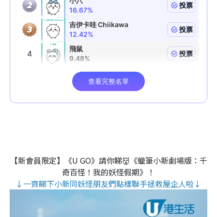
【新會員限定】《U GO》請你睇👹《蠟筆小新劇場版：千
奇百怪！我的妖怪假期》！
↓一齊睇下小新同妖怪朋友們點樣聯手拯救屋企人啦↓