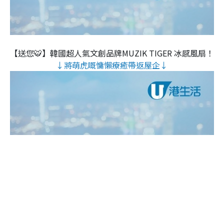
【送您🐯】韓國超人氣文創品牌MUZIK TIGER 冰感風扇！
↓將萌虎嘅慵懶療癒帶返屋企↓