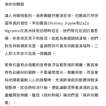
南非的驕傲
讓人另眼相看的，是樂團雖然譽滿全球，但團員仍然保
留率真的個性，早前團員Shimmy Jiyane和ZaZa
Ngcamu在澳洲接受訪問時坦言，她們現在巡迴仍會思
鄉，非常掛念孩子和祖母。說起為美國總統演唱，她們
對克林頓讚賞有嘉，當被問到可會為特朗普演唱時，二
人即大笑表示這是一個難題。
索韋托靈歌合唱團的音樂會洋溢着質樸的華麗。團員身
穿色彩繽紛的服飾，不靠璀璨燈光、華麗佈景，而是單
純地隨着震動人心的敲擊樂、充滿節奏感的肢體律動演
唱聖樂、民俗樂和流行曲，便能讓觀眾帶着滿滿的正能
量離開音樂廳。難怪《紐約時報》稱他們是「南非的驕
傲」。