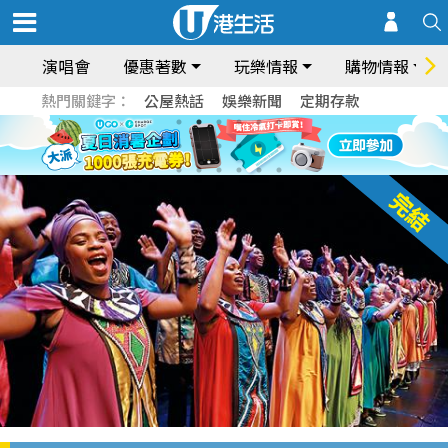
演唱會
優惠著數
玩樂情報
購物情報
熱門關鍵字：
公屋熱話
娛樂新聞
定期存款