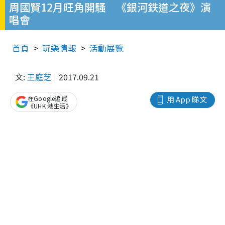
周國賢12月旺角開騷 《銀河鉄道之夜》演
唱會
首頁
玩樂情報
活動展覽
文:
王庭芝
2017.09.21
在Google追蹤
用 App 睇文
《UHK 港生活》