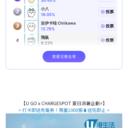
【U GO x CHARGESPOT 夏日消暑企劃⚡】
> 打卡即送充電券！限量1000張🔋送完即止 <