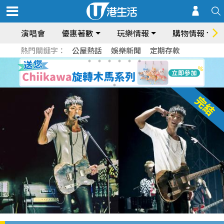
演唱會
優惠著數
玩樂情報
購物情報
熱門關鍵字：
公屋熱話
娛樂新聞
定期存款