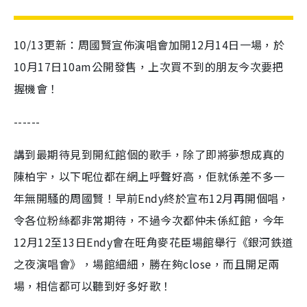
10/13更新：周國賢宣佈演唱會加開12月14日一場，於
10月17日10am公開發售，上次買不到的朋友今次要把
握機會！
------
講到最期待見到開紅館個的歌手，除了即將夢想成真的
陳柏宇，以下呢位都在網上呼聲好高，佢就係差不多一
年無開騷的周國賢！早前Endy終於宣布12月再開個唱，
令各位粉絲都非常期待，不過今次都仲未係紅館，今年
12月12至13日Endy會在旺角麥花臣場館舉行《銀河鉄道
之夜演唱會》，場館細細，勝在夠close，而且開足兩
場，相信都可以聽到好多好歌！