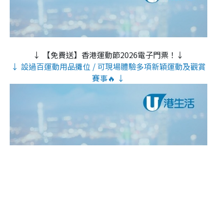
↓ 【免費送】香港運動節2026電子門票！↓
↓ 設過百運動用品攤位 / 可現場體驗多項新穎運動及觀賞
賽事🔥 ↓