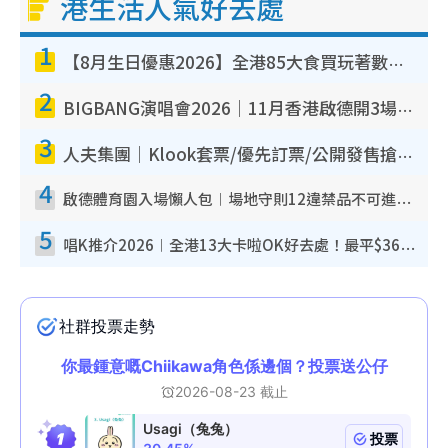
港生活人氣好去處
1
【8月生日優惠2026】全港85大食買玩著數攻略 自助餐/火鍋放題同行免費＋誠品/DONKI送現金券
2
BIGBANG演唱會2026｜11月香港啟德開3場！實名制VIP申請、優先購票攻略
3
人夫集團｜Klook套票/優先訂票/公開發售搶飛攻略！附票價.購票連結.場地座位表
4
啟德體育園入場懶人包︱場地守則12違禁品不可進場准帶細水樽但全場禁樽蓋！應援牌有限制！
5
唱K推介2026︱全港13大卡啦OK好去處！最平$36起 日文K都有！(附地址+收費詳情)