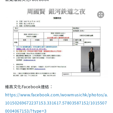
維高文化Facebook連結：
https://www.facebook.com/wowmusichk/photos/a.
10150269672237153.331617.57803587152/1015507
0004067153/?type=3