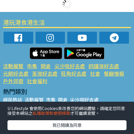
港玩港食港生活
活動展覽
市集
開倉
尖沙咀好去處
銅鑼灣好去處
元朗好去處
荃灣好去處
旺角好去處
社會
餐廳情報
戶外郊遊
社會福利
熱門類別
網民熱話
活動展覽
市集
開倉
尖沙咀好去處
銅鑼灣好去處
元朗好去處
荃灣好去處
旺角好去處
社會
U Lifestyle 會使用Cookies來改善您的網站體驗，請確定您同意
接受本網站之
私隱政策和使用條款
才可繼續瀏覽。
餐廳情報
戶外郊遊
熱門標籤
我已閱讀及同意
#UGO搵好去處
#人氣活動推介
#美食社群熱話