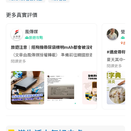
更多真實評價
風傳媒
營養教
旅遊攻略
生
香港
旅遊注意｜搭飛機帶尿袋標明mAh都會被沒收😱出發前切記檢查「1
#連皮帶籽都
（文章由風傳媒授權轉載） 準備前往韓國旅遊的民眾，近期要特別留
夏天其中一種時
閱讀更多
閱讀更多