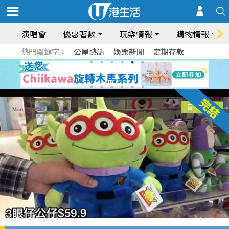
演唱會
優惠著數
玩樂情報
購物情報
熱門關鍵字：
公屋熱話
娛樂新聞
定期存款