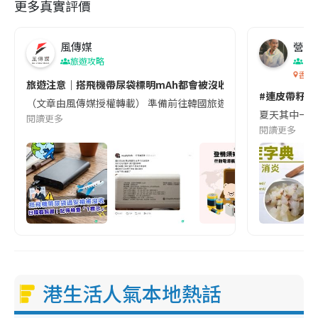
更多真實評價
風傳媒
營養教
旅遊攻略
生
香港
旅遊注意｜搭飛機帶尿袋標明mAh都會被沒收😱出發前切記檢查「1
#連皮帶籽都
（文章由風傳媒授權轉載） 準備前往韓國旅遊的民眾，近期要特別留
夏天其中一種時
閱讀更多
閱讀更多
港生活人氣本地熱話