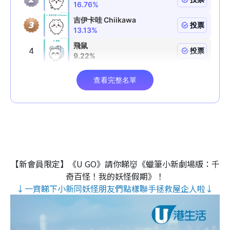
【新會員限定】《U GO》請你睇👹《蠟筆小新劇場版：千
奇百怪！我的妖怪假期》！
↓一齊睇下小新同妖怪朋友們點樣聯手拯救屋企人啦↓