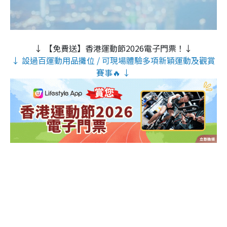
↓ 【免費送】香港運動節2026電子門票！↓
↓ 設過百運動用品攤位 / 可現場體驗多項新穎運動及觀賞
賽事🔥 ↓