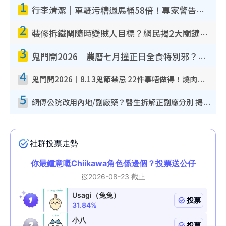
1
行李清潔｜車轆污糟過馬桶58倍！專家警告忌用酒精抹 教1招免污手除菌
2
裝修拆鐵閘隨時變賊人目標？網民揭2大關鍵用途：裝新式等於白裝？附新舊鐵閘分別
3
鬼門開2026｜農曆七月撞正日全食特別邪？專家警告切忌做一事！揭4大禁忌+2招保平安
4
鬼門開2026｜8.13鬼節禁忌 22件事唔做得！燒肉、刺身要少食？半夜勿吹口哨/打呢個電話
5
網傳公院改用內地/副廠藥？醫生拆解正副廠分別 揭4類人換藥隨時出事