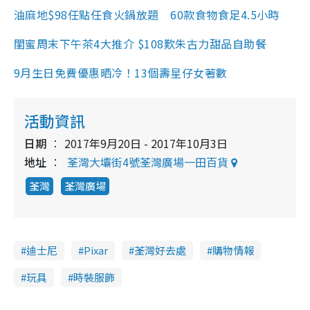
油麻地$98任點任食火鍋放題 60款食物食足4.5小時
閨蜜周末下午茶4大推介 $108歎朱古力甜品自助餐
9月生日免費優惠晒冷！13個壽星仔女著數
活動資訊
日期
2017年9月20日 - 2017年10月3日
地址
荃灣大壩街4號荃灣廣場一田百貨
荃灣
荃灣廣場
迪士尼
Pixar
荃灣好去處
購物情報
玩具
時裝服飾