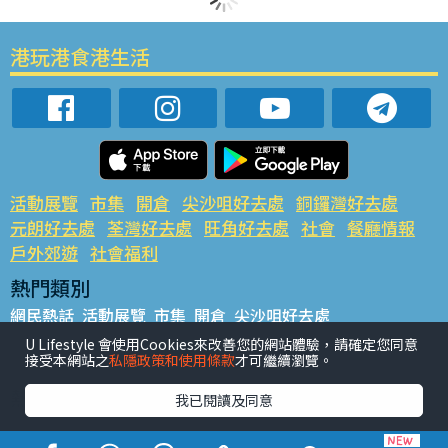
港玩港食港生活
活動展覽
市集
開倉
尖沙咀好去處
銅鑼灣好去處
元朗好去處
荃灣好去處
旺角好去處
社會
餐廳情報
戶外郊遊
社會福利
熱門類別
網民熱話
活動展覽
市集
開倉
尖沙咀好去處
銅鑼灣好去處
元朗好去處
荃灣好去處
旺角好去處
社會
U Lifestyle 會使用Cookies來改善您的網站體驗，請確定您同意
接受本網站之
私隱政策和使用條款
才可繼續瀏覽。
餐廳情報
戶外郊遊
熱門標籤
我已閱讀及同意
#UGO搵好去處
#人氣活動推介
#美食社群熱話