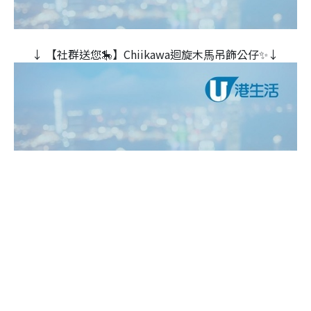
↓ 【社群送您🎠】Chiikawa迴旋木⾺吊飾公仔✨↓