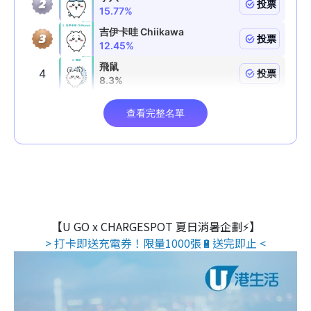
【U GO x CHARGESPOT 夏日消暑企劃⚡】
> 打卡即送充電券！限量1000張🔋送完即止 <