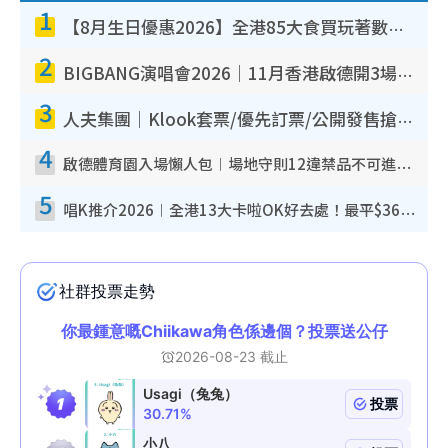
1
【8月生日優惠2026】全港85大食買玩著數攻略 自助餐/火鍋放題同行免費＋誠品/DONKI送現金券
2
BIGBANG演唱會2026｜11月香港啟德開3場！實名制VIP申請、優先購票攻略
3
人夫集團｜Klook套票/優先訂票/公開發售搶飛攻略！附票價.購票連結.場地座位表
4
啟德體育園入場懶人包︱場地守則12違禁品不可進場准帶細水樽但全場禁樽蓋！應援牌有限制！
5
唱K推介2026︱全港13大卡啦OK好去處！最平$36起 日文K都有！(附地址+收費詳情)