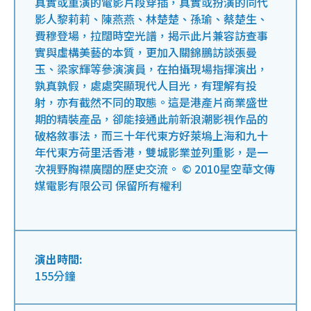
真實或重演的電影片段穿插，真實或扮演的同代
影人黎莉莉、陳燕燕、林楚楚、孫瑜、蔡楚生、
費穆登場，拉闊時空光譜，揭示此片兼容訪查事
實與虛構美藝的本質，更加入關錦鵬訪談張曼
玉、梁家輝等參演演員，在拍攝現場指揮演出，
孰真孰假，處處突顯現代人目光，有理解有投
射，亦有截然不同的取態。這是港產片商業盛世
期的精裝產品，卻能接通此前新浪潮影視作品的
破格敘事法，而三十年代東方好萊塢上海和九十
年代東方荷里活香港，雙城影業並列重影，是一
次視野胸襟廣闊的歷史交流。 © 2010星空華文傳
媒電影有限公司 保留所有權利
演出時間:
155分鐘