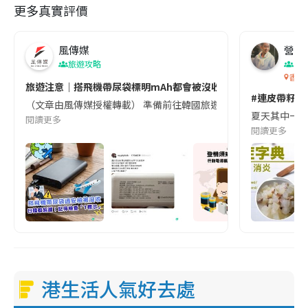
更多真實評價
風傳媒
營養教
旅遊攻略
生
香港
旅遊注意｜搭飛機帶尿袋標明mAh都會被沒收😱出發前切記檢查「1
#連皮帶籽都
（文章由風傳媒授權轉載） 準備前往韓國旅遊的民眾，近期要特別留
夏天其中一種時
閱讀更多
閱讀更多
港生活人氣好去處