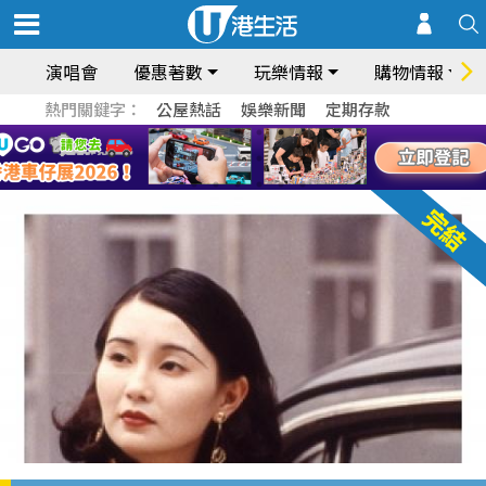
演唱會
優惠著數
玩樂情報
購物情報
熱門關鍵字：
公屋熱話
娛樂新聞
定期存款