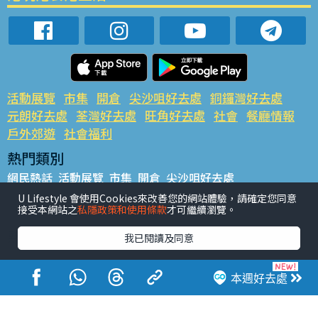
活動展覽
市集
開倉
尖沙咀好去處
銅鑼灣好去處
元朗好去處
荃灣好去處
旺角好去處
社會
餐廳情報
戶外郊遊
社會福利
熱門類別
網民熱話
活動展覽
市集
開倉
尖沙咀好去處
銅鑼灣好去處
元朗好去處
荃灣好去處
旺角好去處
社會
U Lifestyle 會使用Cookies來改善您的網站體驗，請確定您同意
接受本網站之
私隱政策和使用條款
才可繼續瀏覽。
餐廳情報
戶外郊遊
熱門標籤
我已閱讀及同意
#UGO搵好去處
#人氣活動推介
#美食社群熱話
#親子玩樂好去處
#ULifestyle應用程式
#限時搶
本週好去處
#UJetso禮物放送
#ULifestyle商戶中心
#著數
#網絡熱話