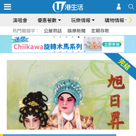
演唱會
優惠著數
玩樂情報
購物情報
熱門關鍵字：
公屋熱話
娛樂新聞
定期存款