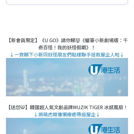
【新會員限定】《U GO》請你睇👹《蠟筆小新劇場版：千
奇百怪！我的妖怪假期》！
↓一齊睇下小新同妖怪朋友們點樣聯手拯救屋企人啦↓
【送您🐯】韓國超人氣文創品牌MUZIK TIGER 冰感風扇！
↓將萌虎嘅慵懶療癒帶返屋企↓