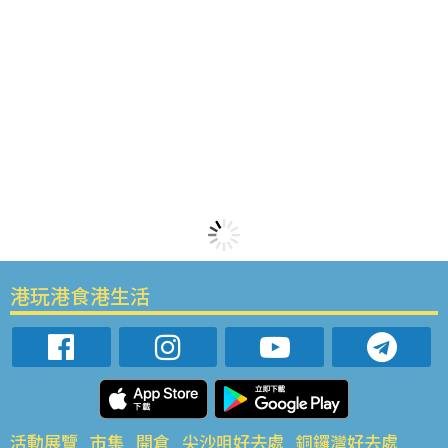
港玩港食港生活
活動展覽
市集
開倉
尖沙咀好去處
銅鑼灣好去處