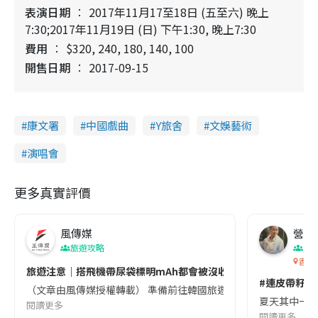
表演日期
2017年11月17至18日 (五至六) 晚上
7:30;2017年11月19日 (日) 下午1:30, 晚上7:30
費用
$320, 240, 180, 140, 100
開售日期
2017-09-15
康文署
中國戲曲
Y旅舍
文娛藝術
演唱會
更多真實評價
風傳媒
營養教
旅遊攻略
生
香港
旅遊注意｜搭飛機帶尿袋標明mAh都會被沒收😱出發前切記檢查「1
#連皮帶籽都
（文章由風傳媒授權轉載） 準備前往韓國旅遊的民眾，近期要特別留
夏天其中一種時
閱讀更多
閱讀更多