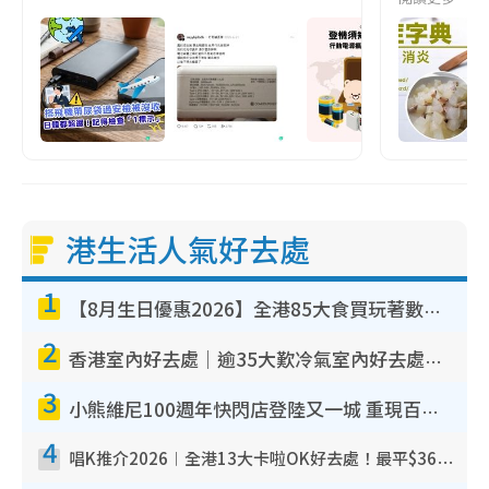
港生活人氣好去處
1
【8月生日優惠2026】全港85大食買玩著數攻略 自助餐/火鍋放題同行免費＋誠品/DONKI送現金券
2
香港室內好去處｜逾35大歎冷氣室內好去處推介 室內活動免費避雨無懼落雨
3
小熊維尼100週年快閃店登陸又一城 重現百畝森林經典場景／獨家限定盲盒登場／專屬DIY香水
4
唱K推介2026︱全港13大卡啦OK好去處！最平$36起 日文K都有！(附地址+收費詳情)