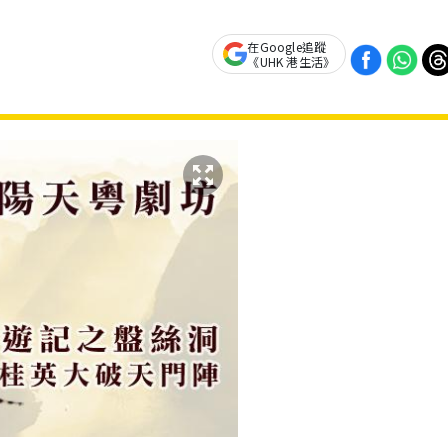
在Google追蹤
《UHK 港生活》