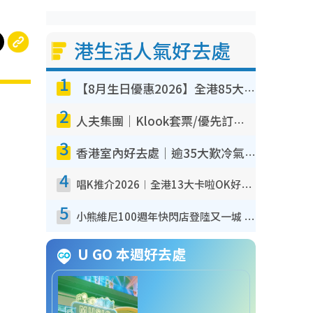
港生活人氣好去處
1
【8月生日優惠2026】全港85大食買玩著數攻略 自助餐/火鍋放題同行免費＋誠品/DONKI送現金券
2
人夫集團｜Klook套票/優先訂票/公開發售搶飛攻略！附票價.購票連結.場地座位表
3
香港室內好去處｜逾35大歎冷氣室內好去處推介 室內活動免費避雨無懼落雨
4
唱K推介2026︱全港13大卡啦OK好去處！最平$36起 日文K都有！(附地址+收費詳情)
5
小熊維尼100週年快閃店登陸又一城 重現百畝森林經典場景／獨家限定盲盒登場／專屬DIY香水
U GO 本週好去處