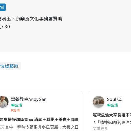
堂
坊演出，康樂及文化事務署贊助
7:30
文娛藝術
營養教主AndySan
Soul CC
生活
生活
香港
切記檢查「1標示」🚨
呢款魚油大家食過未
#連皮帶籽都係寶 🥒 消暑＋減肥＋美白＋降血脂
近期要特別留意隨身行李中的行動電源。一名旅客日前在機場安檢時，明明攜
💊 ｢精神返晒嚟,專
天其中一種時令蔬果非冬瓜莫屬！大暑之日，點都要飲碗冬瓜湯消暑解渴！除了解暑，冬瓜仲有
閱讀更多