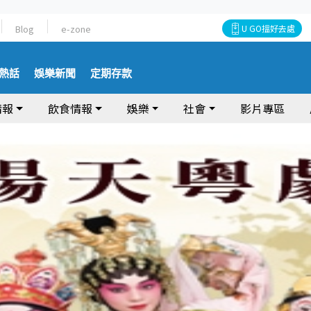
Blog
e-zone
U GO搵好去處
熱話
娛樂新聞
定期存款
情報
飲食情報
娛樂
社會
影片專區