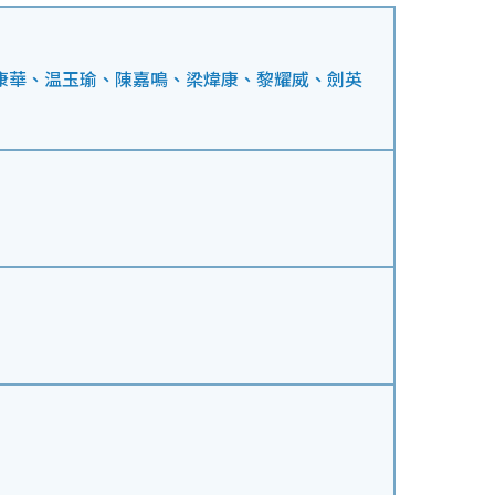
文、康華、温玉瑜、陳嘉鳴、梁煒康、黎耀威、劍英