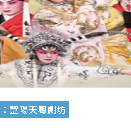
劃：艷陽天粵劇坊