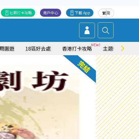
社群打卡攻略
商戶中心
下載 App
繁
简
周圍遊
18區好去處
香港打卡攻略
主題特集