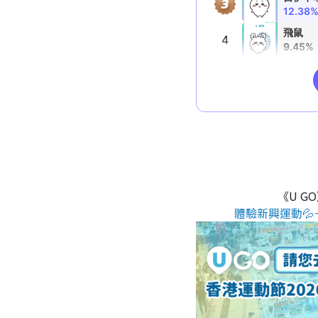
《U G
體驗新興運動💦