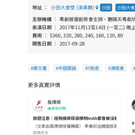
地址
沙田大會堂 (演奏廳)
沙田
沙田大會
主辦機構
粵劇營運創新會主辦，艷陽天粵劇
表演日期
2017年11月13至14日 (一至二) 晚上
費用
$360, 320, 280, 240, 160, 120, 80
開售日期
2017-09-28
康文署
中國戲曲
Y旅舍
演唱會
更多真實評價
風傳媒
旅遊攻略
旅遊注意｜搭飛機帶尿袋標明mAh都會被沒收😱出發前
（文章由風傳媒授權轉載） 準備前往韓國旅遊的民眾，
夏
閱讀更多