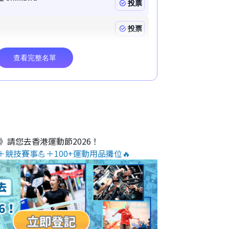
O》請您去香港運動節2026！
＋競技賽事💪＋100+運動用品攤位🔥