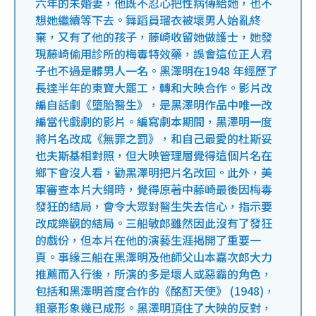
六年的未婚妻，他既不忍心把性病傳給她，也不
想她繼續等下去。舞蹈員瑠衣被壞男人始亂終
棄，又有了他的孩子，藤崎收留她做護士，她發
現藤崎偷用診所的梅毒特效藥，誤會這位正人君
子也不過是髒男人一名。黑澤明在1948 年經歷了
長達半年的東寶大罷工，轉和大映合作。影片改
編自話劇《墮胎醫生》，是黑澤明作品中唯一改
編當代戲劇的影片。編寫劇本期間，黑澤明一度
將片名改成《無罪之罰》，和自己最愛的杜斯妥
也夫斯基相對照，但大映管理層覺得這個片名在
鄉下會沒人看，勸黑澤明把片名改回。此外，美
軍審查本片大綱時，覺得原著中藤崎最後因梅毒
發狂的結局，會令大眾對醫生失去信心，指示要
改成樂觀的結局。三船敏郎雖然因此沒有了發狂
的戲份，但本片在他的演藝生涯揭開了重要一
頁。事緣三船在黑澤明及他師父山本嘉次郎大力
推薦而入行後，所演的多是壞人或惡霸的角色，
包括和黑澤明首度合作的《酩酊天使》 (1948)，
粗豪形象幾已成形。黑澤明頂住了大映的反對，