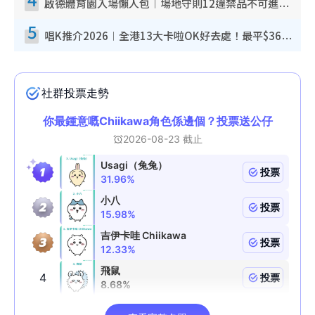
啟德體育園入場懶人包︱場地守則12違禁品不可進場准帶細水樽但全場禁樽蓋！應援牌有限制！
5
唱K推介2026︱全港13大卡啦OK好去處！最平$36起 日文K都有！(附地址+收費詳情)