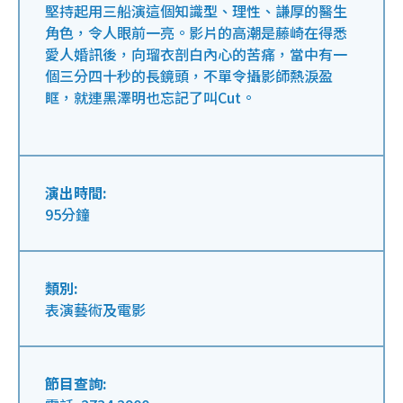
堅持起用三船演這個知識型、理性、謙厚的醫生
角色，令人眼前一亮。影片的高潮是藤崎在得悉
愛人婚訊後，向瑠衣剖白內心的苦痛，當中有一
個三分四十秒的長鏡頭，不單令攝影師熱淚盈
眶，就連黑澤明也忘記了叫Cut。
演出時間:
95分鐘
類別:
表演藝術及電影
節目查詢: