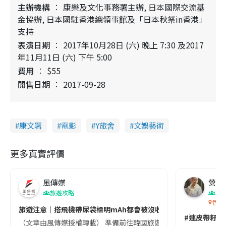
主辦機構
康樂及文化事務署主辦, 日本國際交流基
金協辦, 日本國駐香港總領事館及「日本秋祭in香港」
支持
表演日期
2017年10月28日 (六) 晚上 7:30 及2017
年11月11日 (六) 下午 5:00
費用
$55
開售日期
2017-09-28
康文署
電影
Y旅舍
文娛藝術
更多真實評價
風傳媒
營養教
旅遊攻略
生
香港
旅遊注意｜搭飛機帶尿袋標明mAh都會被沒收😱出發前切記檢查「1
#連皮帶籽都
（文章由風傳媒授權轉載） 準備前往韓國旅遊的民眾，近期要特別留