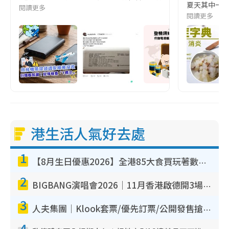
夏天其中一種時
閱讀更多
閱讀更多
港生活人氣好去處
1
【8月生日優惠2026】全港85大食買玩著數攻略 自助餐/火鍋放題同行免費＋誠品/DONKI送現金券
2
BIGBANG演唱會2026｜11月香港啟德開3場！實名制VIP申請、優先購票攻略
3
人夫集團｜Klook套票/優先訂票/公開發售搶飛攻略！附票價.購票連結.場地座位表
4