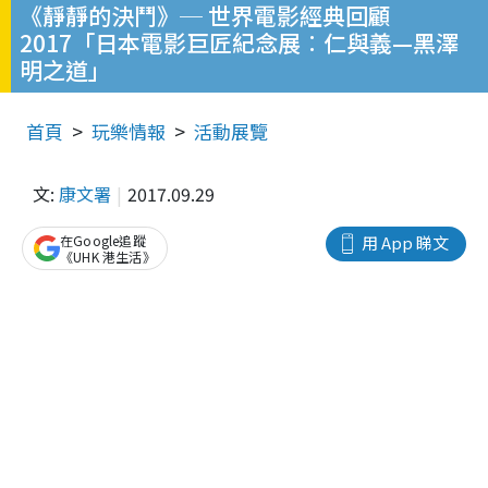
《靜靜的決鬥》─ 世界電影經典回顧
2017「日本電影巨匠紀念展︰仁與義—黑澤
明之道」
首頁
玩樂情報
活動展覽
文:
康文署
2017.09.29
在Google追蹤
用 App 睇文
《UHK 港生活》