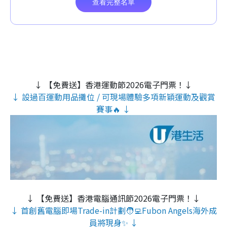
↓ 【免費送】香港運動節2026電子門票！↓
↓ 設過百運動用品攤位 / 可現場體驗多項新穎運動及觀賞
賽事🔥 ↓
↓ 【免費送】香港電腦通訊節2026電子門票！↓
↓ 首創舊電腦即場Trade-in計劃🧑‍💻Fubon Angels海外成
員將現身✨ ↓