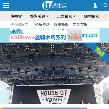
演唱會
優惠著數
玩樂情報
購物情報
熱門關鍵字：
公屋熱話
娛樂新聞
定期存款