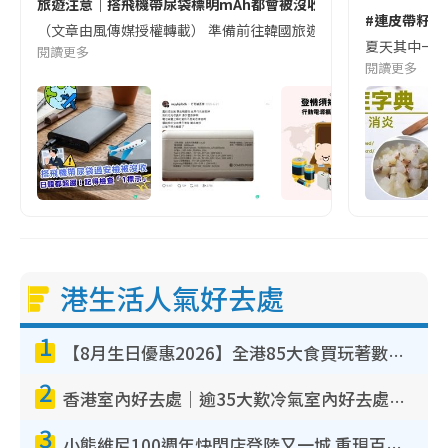
旅遊注意｜搭飛機帶尿袋標明mAh都會被沒收😱出發前切記檢查「1
#連皮帶籽都
（文章由風傳媒授權轉載） 準備前往韓國旅遊的民眾，近期要特別留
夏天其中一種時
閱讀更多
閱讀更多
港生活人氣好去處
1
【8月生日優惠2026】全港85大食買玩著數攻略 自助餐/火鍋放題同行免費＋誠品/DONKI送現金券
2
香港室內好去處｜逾35大歎冷氣室內好去處推介 室內活動免費避雨無懼落雨
3
小熊維尼100週年快閃店登陸又一城 重現百畝森林經典場景／獨家限定盲盒登場／專屬DIY香水