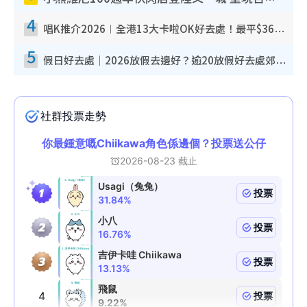
4
唱K推介2026︱全港13大卡啦OK好去處！最平$36起 日文K都有！(附地址+收費詳情)
5
假日好去處｜2026放假去邊好？逾20放假好去處郊外/秘景 休閒半日或一日遊