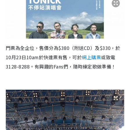
門票為全企位，售價分為$380（附送CD）及$330，於
10月23日10am於快達票有售，可於
網上購票
或致電
3128-8288。有興趣的
Fans
們，隨時練定歌做準備！