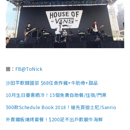
圖：
FB@ToNick
沙田平歎韓國菜 $68任食炸雞+牛肋骨+甜品
10月生日優惠晒冷！15個免費自助餐/住宿/門票
500款Schedule Book 2018！搶先買迪士尼/Sanrio
外賣鐵板燒烤套餐！$200足不出戶歎靚牛海鮮