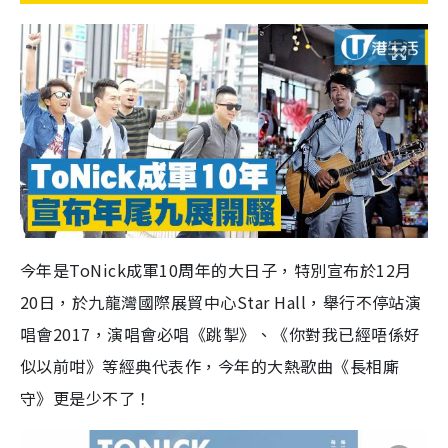
今年是
ToNick
成軍
10
周年的大日子，特別宣布於
12
月
20
日，於九龍灣國際展貿中心
Star Hall
，舉行不停站演
唱會
2017
，演唱會必唱《跳掣》、《你對我已經唔係好
似以前咁》等經典代表作，今年的大熱歌曲《長相廝
守》更是少不了！