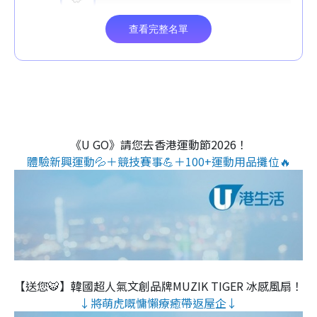
《U GO》請您去香港運動節2026！
體驗新興運動💦＋競技賽事💪＋100+運動用品攤位🔥
【送您🐯】韓國超人氣文創品牌MUZIK TIGER 冰感風扇！
↓將萌虎嘅慵懶療癒帶返屋企↓