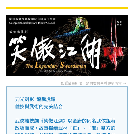
刀光劍影 龍騰虎躍
雜技與武術的完美結合
武俠雜技劇《笑傲江湖》以金庸的同名武俠鉅著
改編而成，故事描繪武林「正」、「邪」雙方的