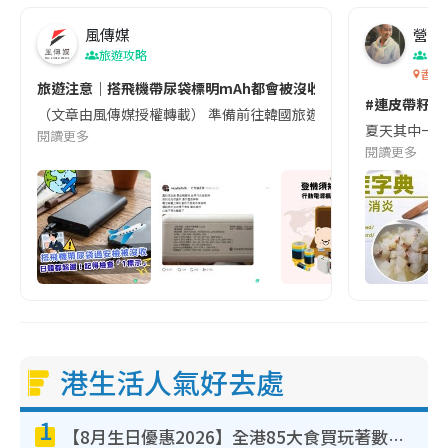
風傳媒
營養教
旅遊攻略
生
香港
旅遊注意｜搭飛機帶尿袋標明mAh都會被沒收😱出發前切記檢查「1
#連皮帶籽都
（文章由風傳媒授權轉載） 準備前往韓國旅遊的民眾，近期要特別留
夏天其中一種時
閱讀更多
閱讀更多
港生活人氣好去處
1
【8月生日優惠2026】全港85大食買玩著數攻略 自助餐/火鍋放題同行免費＋誠品/DONKI送現金券