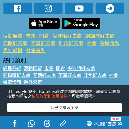
活動展覽
市集
開倉
尖沙咀好去處
銅鑼灣好去處
元朗好去處
荃灣好去處
旺角好去處
社會
餐廳情報
戶外郊遊
社會福利
熱門類別
網民熱話
活動展覽
市集
開倉
尖沙咀好去處
銅鑼灣好去處
元朗好去處
荃灣好去處
旺角好去處
社會
餐廳情報
戶外郊遊
熱門標籤
U Lifestyle 會使用Cookies來改善您的網站體驗，請確定您同意
接受本網站之
私隱政策和使用條款
才可繼續瀏覽。
#UGO搵好去處
#人氣活動推介
#美食社群熱話
#親子玩樂好去處
#ULifestyle應用程式
#限時搶
我已閱讀及同意
#UJetso禮物放送
#ULifestyle商戶中心
#著數
#網絡熱話
本週好去處
香港經濟日報版權所有©2026