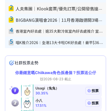
2
人夫集團｜Klook套票/優先訂票/公開發售搶飛攻略！附票價.購票連結.場地座位表
3
BIGBANG演唱會2026｜11月香港啟德開3場！實名制VIP申請、優先購票攻略
4
香港室內好去處｜逾35大歎冷氣室內好去處推介 室內活動免費避雨無懼落雨
5
唱K推介2026︱全港13大卡啦OK好去處！最平$36起 日文K都有！(附地址+收費詳情)