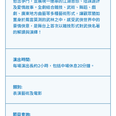
慾念爭鬥，並展現一連串的江湖恩怨、陰謀詭計
及愛情故事。全劇結合雜技、武術、舞蹈、戲
劇、廣東地方曲藝等多種藝術形式，讓觀眾猶如
置身於風雲莫測的武林之中，感受武俠世界中的
豪情俠意，是舞台上首次以雜技形式對武俠名著
的解讀與演繹！
演出時間:
每場演出長約2小時，包括中場休息20分鐘。
類別:
表演藝術及電影
節目查詢: