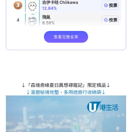
↓「森境奇緣夏日異想尋龍記」限定精品↓
↓漫遊秘境地墊、多用途旅行收納袋↓