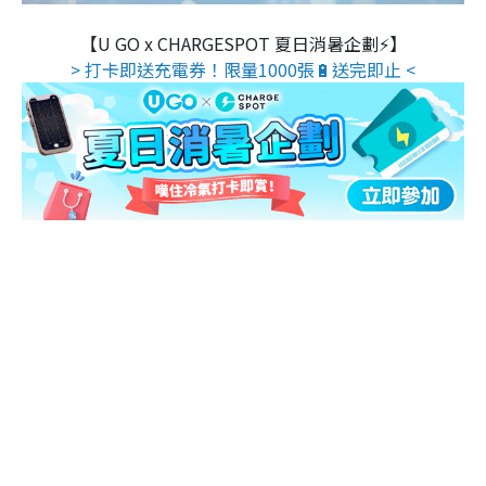
【U GO x CHARGESPOT 夏日消暑企劃⚡】
> 打卡即送充電券！限量1000張🔋送完即止 <