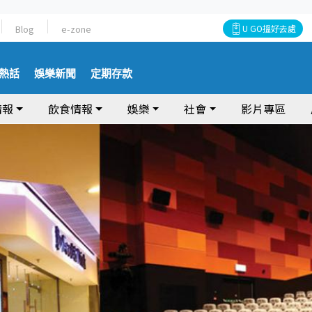
Blog
e-zone
U GO搵好去處
熱話
娛樂新聞
定期存款
情報
飲食情報
娛樂
社會
影片專區