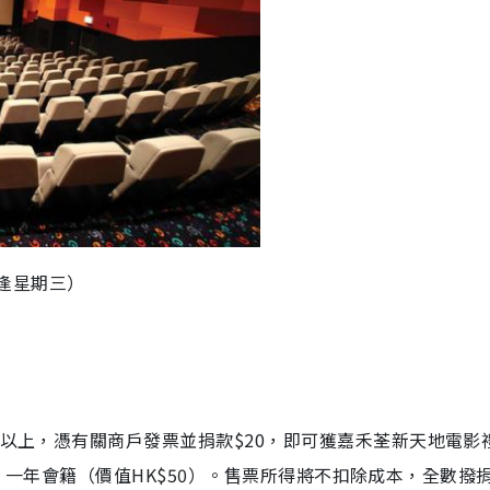
（逢星期三）
或以上，憑有關商戶發票並捐款$20，即可獲嘉禾荃新天地電影
oer」一年會籍（價值HK$50）。售票所得將不扣除成本，全數撥