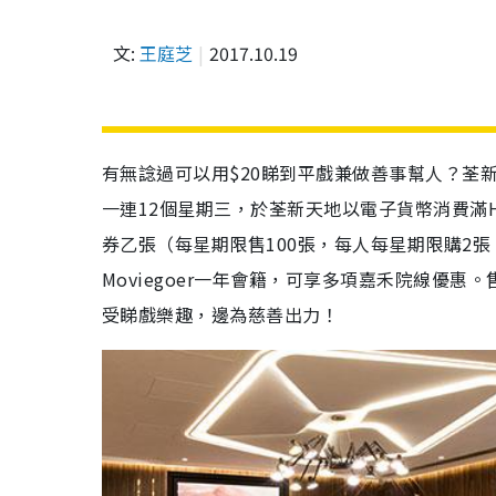
文:
王庭芝
2017.10.19
有無諗過可以用$20睇到平戲兼做善事幫人？荃新
一連12個星期三，於荃新天地以電子貨幣消費滿H
券乙張（每星期限售100張，每人每星期限購2
Moviegoer一年會籍，可享多項嘉禾院線優
受睇戲樂趣，邊為慈善出力！