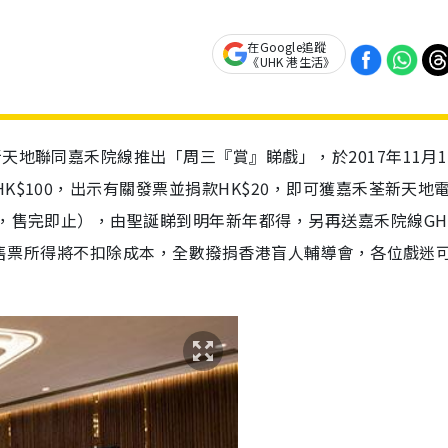
在Google追蹤
《UHK 港生活》
天地聯同嘉禾院線推出「周三『賞』睇戲」，於2017年11月
K$100，出示有關發票並捐款HK$20，即可獲嘉禾荃新天地
張，售完即止），由聖誕睇到明年新年都得，另再送嘉禾院線GH
惠。售票所得將不扣除成本，全數撥捐香港盲人輔導會，各位戲迷