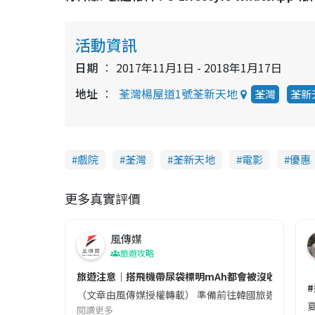
活動資訊
日期
2017年11月1日 - 2018年1月17日
地址
荃灣楊屋道1號荃新天地
荃灣
荃新
戲院
荃灣
荃新天地
電影
優惠
更多真實評價
風傳媒
旅遊攻略
旅遊注意｜搭飛機帶尿袋標明mAh都會被沒收😱出發前
（文章由風傳媒授權轉載） 準備前往韓國旅遊的民眾，
夏
閱讀更多