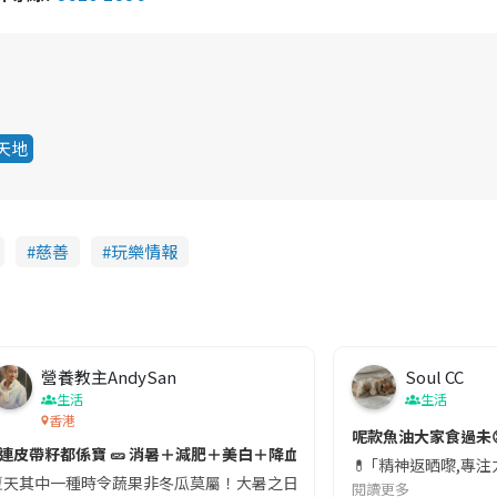
天地
慈善
玩樂情報
營養教主AndySan
Soul CC
生活
生活
香港
切記檢查「1標示」🚨
呢款魚油大家食過未
#連皮帶籽都係寶 🥒 消暑＋減肥＋美白＋降血脂
近期要特別留意隨身行李中的行動電源。一名旅客日前在機場安檢時，明明攜
💊 ｢精神返晒嚟,專
天其中一種時令蔬果非冬瓜莫屬！大暑之日，點都要飲碗冬瓜湯消暑解渴！除了解暑，冬瓜仲有
閱讀更多