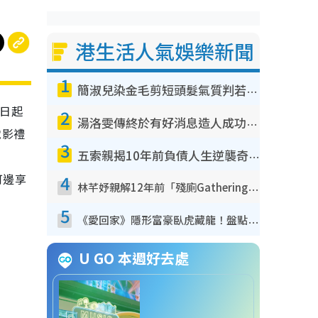
港生活人氣娛樂新聞
1
簡淑兒染金毛剪短頭髮氣質判若兩人！嚇壞老公麥大力都認唔出：「你做咩事？」
1日起
2
湯洛雯傳終於有好消息造人成功！兩大細節曝孕味極濃惹猜測：大肚婆先會咁！
電影禮
3
五索親揭10年前負債人生逆襲奇蹟！全靠去一地方轉運後即遇上馬先生
可邊享
4
林芊妤親解12年前「殘廁Gathering」真相！高層解約一句話重創尊嚴至今拒返TVB
5
《愛回家》隱形富豪臥虎藏龍！盤點12位財氣逼人的有錢藝人：呢位靚女3億身家唔憂做
U GO 本週好去處