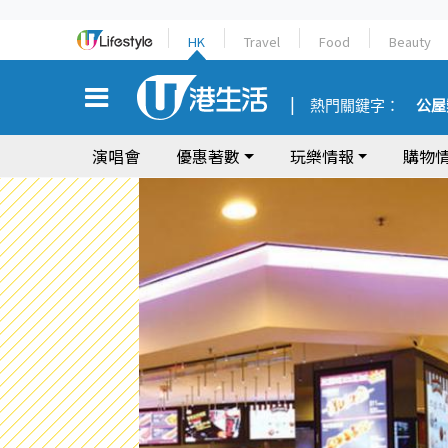
HK
Travel
Food
Beauty
熱門關鍵字：
公屋
演唱會
優惠著數
玩樂情報
購物