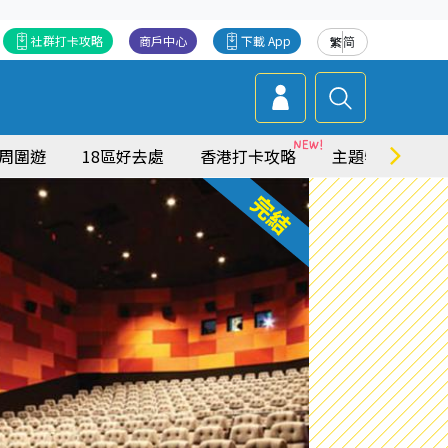
社群打卡攻略
商戶中心
下載 App
繁
简
周圍遊
18區好去處
香港打卡攻略
主題特集