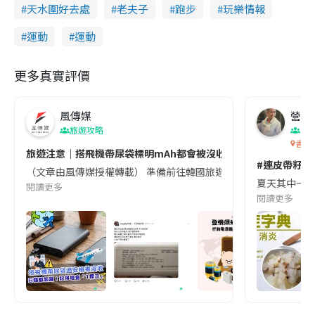
天水圍好去處
老夫子
跑步
玩樂情報
運動
運動
更多真實評價
風傳媒
營養教
旅遊攻略
生
香港
旅遊注意｜搭飛機帶尿袋標明mAh都會被沒收😱出發前切記檢查「1
#連皮帶籽都
（文章由風傳媒授權轉載） 準備前往韓國旅遊的民眾，近期要特別留
夏天其中一種時
閱讀更多
閱讀更多