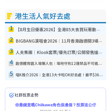
港生活人氣好去處
1
【8月生日優惠2026】全港85大食買玩著數攻略 自助餐/火鍋放題同行免費＋誠品/DONKI送現金券
2
BIGBANG演唱會2026｜11月香港啟德開3場！實名制VIP申請、優先購票攻略
3
人夫集團｜Klook套票/優先訂票/公開發售搶飛攻略！附票價.購票連結.場地座位表
4
啟德體育園入場懶人包︱場地守則12違禁品不可進場准帶細水樽但全場禁樽蓋！應援牌有限制！
5
唱K推介2026︱全港13大卡啦OK好去處！最平$36起 日文K都有！(附地址+收費詳情)