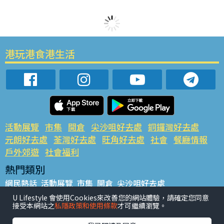
港玩港食港生活
活動展覽
市集
開倉
尖沙咀好去處
銅鑼灣好去處
元朗好去處
荃灣好去處
旺角好去處
社會
餐廳情報
戶外郊遊
社會福利
熱門類別
網民熱話
活動展覽
市集
開倉
尖沙咀好去處
銅鑼灣好去處
元朗好去處
荃灣好去處
旺角好去處
社會
U Lifestyle 會使用Cookies來改善您的網站體驗，請確定您同意
接受本網站之
私隱政策和使用條款
才可繼續瀏覽。
餐廳情報
戶外郊遊