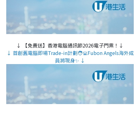
↓ 【免費送】香港電腦通訊節2026電子門票！↓
↓ 首創舊電腦即場Trade-in計劃🧑‍💻Fubon Angels海外成
員將現身✨ ↓