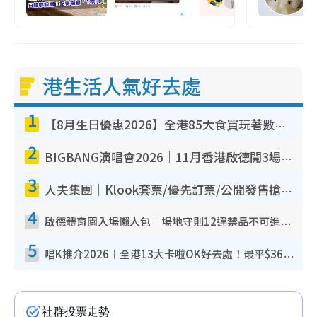
港生活人氣好去處
1
【8月生日優惠2026】全港85大食買玩著數攻略 自助餐/火鍋放題同行免費＋誠品/DONKI送現金券
2
BIGBANG演唱會2026｜11月香港啟德開3場！實名制VIP申請、優先購票攻略
3
人夫集團｜Klook套票/優先訂票/公開發售搶飛攻略！附票價.購票連結.場地座位表
4
啟德體育園入場懶人包︱場地守則12違禁品不可進場准帶細水樽但全場禁樽蓋！應援牌有限制！
5
唱K推介2026︱全港13大卡啦OK好去處！最平$36起 日文K都有！(附地址+收費詳情)