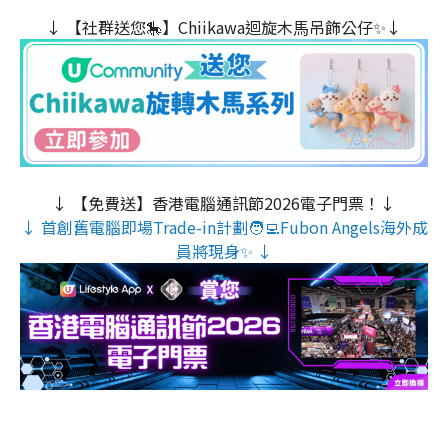
↓ 【社群送您🎠】Chiikawa迴旋木⾺吊飾公仔✨↓
↓ 【免費送】香港電腦通訊節2026電子門票！↓
↓ 首創舊電腦即場Trade-in計劃🧑‍💻Fubon Angels海外成
員將現身✨ ↓