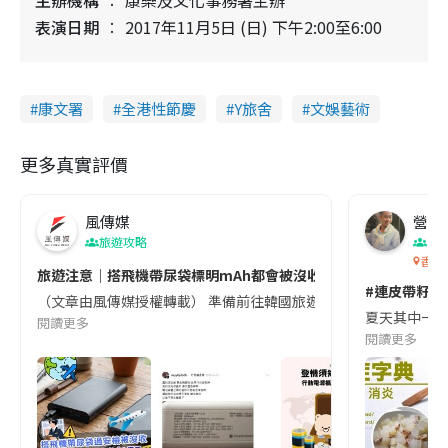
主辦機構
康樂及文化事務署主辦
表演日期
2017年11月5日 (日) 下午2:00至6:00
康文署
全港性節慶
Y旅舍
文娛藝術
更多真實評價
風傳媒
營養教
旅遊攻略
生
香港
旅遊注意｜搭飛機帶尿袋標明mAh都會被沒收😱出發前切記檢查「1
#連皮帶籽都
（文章由風傳媒授權轉載） 準備前往韓國旅遊的民眾，近期要特別留
夏天其中一種時
閱讀更多
閱讀更多