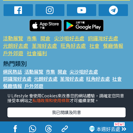
活動展覽
市集
開倉
尖沙咀好去處
銅鑼灣好去處
元朗好去處
荃灣好去處
旺角好去處
社會
餐廳情報
戶外郊遊
社會福利
熱門類別
網民熱話
活動展覽
市集
開倉
尖沙咀好去處
銅鑼灣好去處
元朗好去處
荃灣好去處
旺角好去處
社會
餐廳情報
戶外郊遊
熱門標籤
U Lifestyle 會使用Cookies來改善您的網站體驗，請確定您同意
接受本網站之
私隱政策和使用條款
才可繼續瀏覽。
#UGO搵好去處
#人氣活動推介
#美食社群熱話
#親子玩樂好去處
#ULifestyle應用程式
#限時搶
我已閱讀及同意
#UJetso禮物放送
#ULifestyle商戶中心
#著數
#網絡熱話
本週好去處
香港經濟日報版權所有©2026