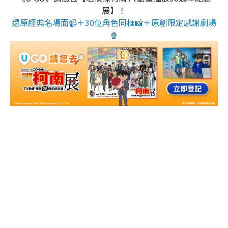
展】！
還原經典名場面📹＋30位角色同框📸＋原創限定感謝劇場
🍿