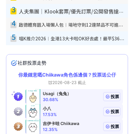
3
人夫集團｜Klook套票/優先訂票/公開發售搶飛攻略！附票價.購票連結.場地座位表
4
啟德體育園入場懶人包︱場地守則12違禁品不可進場准帶細水樽但全場禁樽蓋！應援牌有限制！
5
唱K推介2026︱全港13大卡啦OK好去處！最平$36起 日文K都有！(附地址+收費詳情)