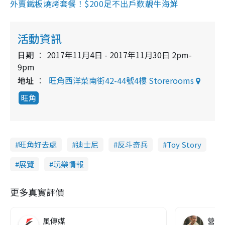
外賣鐵板燒烤套餐！$200足不出戶歎靚牛海鮮
活動資訊
日期
2017年11月4日 - 2017年11月30日 2pm-
9pm
地址
旺角西洋菜南街42-44號4樓 Storerooms
旺角
旺角好去處
迪士尼
反斗奇兵
Toy Story
展覽
玩樂情報
更多真實評價
風傳媒
營養教