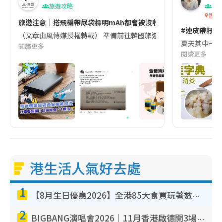
旅遊攻略
生
香港
旅遊注意｜搭飛機帶尿袋標明mAh都會被沒收😱出發前切記檢查「1
#連皮帶籽都
（文章由風傳媒授權轉載） 準備前往韓國旅遊的民眾，近期要特別留
夏天其中一種時
閱讀更多
閱讀更多
港生活人氣好去處
1
【8月生日優惠2026】全港85大食買玩著數攻略 自助餐/火鍋放題同行免費＋誠品/DONKI送現金券
2
BIGBANG演唱會2026｜11月香港啟德開3場！實名制VIP申請、優先購票攻略