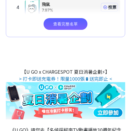
【U GO x CHARGESPOT 夏日消暑企劃⚡】
> 打卡即送充電券！限量1000張🔋送完即止 <
《U GO》請您去【名偵探柯南TV動畫播放30週年紀念