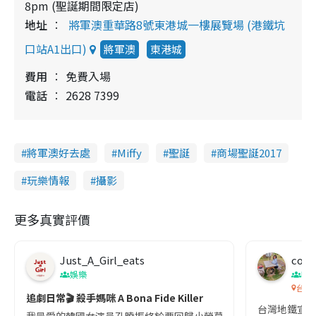
8pm (聖誕期間限定店)
地址
將軍澳重華路8號東港城一樓展覽場 (港鐵坑
口站A1出口)
將軍澳
東港城
費用
免費入場
電話
2628 7399
將軍澳好去處
Miffy
聖誕
商場聖誕2017
玩樂情報
攝影
更多真實評價
Just_A_Girl_eats
co c
娛樂
吹
台灣
追劇日常🎬 殺手媽咪 A Bona Fide Killer
台灣地鐵宣