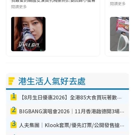
我最愛的韓國女演員孔曉振終於要回歸小螢幕啦!這次的劇本改編自同名
閱讀更多
閱讀更多
港生活人氣好去處
1
【8月生日優惠2026】全港85大食買玩著數攻略 自助餐/火鍋放題同行免費＋誠品/DONKI送現金券
2
BIGBANG演唱會2026｜11月香港啟德開3場！實名制VIP申請、優先購票攻略
3
人夫集團｜Klook套票/優先訂票/公開發售搶飛攻略！附票價.購票連結.場地座位表