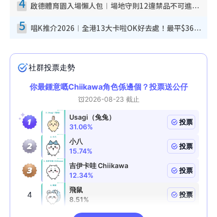
4
啟德體育園入場懶人包︱場地守則12違禁品不可進場准帶細水樽但全場禁樽蓋！應援牌有限制！
5
唱K推介2026︱全港13大卡啦OK好去處！最平$36起 日文K都有！(附地址+收費詳情)