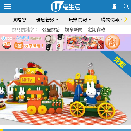
演唱會
優惠著數
玩樂情報
購物情報
熱門關鍵字：
公屋熱話
娛樂新聞
定期存款