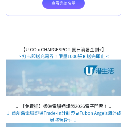
【U GO x CHARGESPOT 夏日消暑企劃⚡】
> 打卡即送充電券！限量1000張🔋送完即止 <
↓ 【免費送】香港電腦通訊節2026電子門票！↓
↓ 首創舊電腦即場Trade-in計劃🧑‍💻Fubon Angels海外成
員將現身✨ ↓