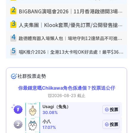
2
BIGBANG演唱會2026｜11月香港啟德開3場！實名制VIP申請、優先購票攻略
3
人夫集團｜Klook套票/優先訂票/公開發售搶飛攻略！附票價.購票連結.場地座位表
4
啟德體育園入場懶人包︱場地守則12違禁品不可進場准帶細水樽但全場禁樽蓋！應援牌有限制！
5
唱K推介2026︱全港13大卡啦OK好去處！最平$36起 日文K都有！(附地址+收費詳情)