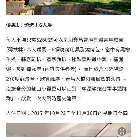
優惠1：燒烤＋6人房
每人平均只需$260就可以享用賽馬會摩星嶺青年旅舍
(薄扶林) 六人房間、6個燒烤用具及燒烤包，當中有黑椒
牛扒、蒜容雞扒、香茅豬扒、秘製蜜味雞中翼 、基圍
蝦、及雜錦丸等 (內容只供參考)。 而且旅舍附近特設
270度觀景台，欣賞維港、青馬大橋和離島區的海景 。
沿旅舍旁的登山小徑更可以走到「摩星嶺炮台軍事遺跡
群」，欣賞二次大戰時歷史建築。
入住日期：2017 年10月23日至11月30日的星期日至四