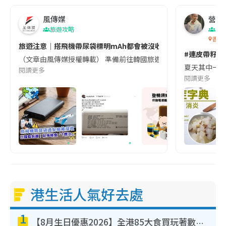
風傳媒
營養教
旅遊攻略
生
香港
旅遊注意｜搭飛機帶尿袋標明mAh都會被沒收😱出發前切記檢查「1
#連皮帶籽都
（文章由風傳媒授權轉載） 準備前往韓國旅遊的民眾，近期要特別留
夏天其中一種時
閱讀更多
閱讀更多
港生活人氣好去處
1
【8月生日優惠2026】全港85大食買玩著數攻略 自助餐/火鍋放題同行免費＋誠品/DONKI送現金券