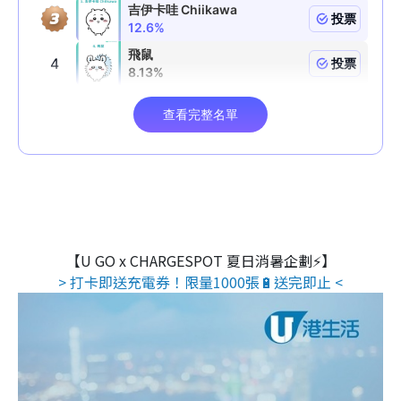
【U GO x CHARGESPOT 夏日消暑企劃⚡】
> 打卡即送充電券！限量1000張🔋送完即止 <