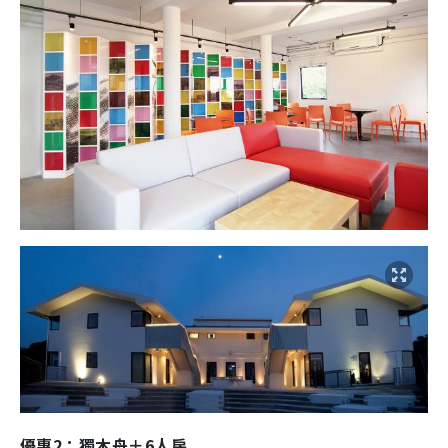
優惠2：獨木舟＋6人房