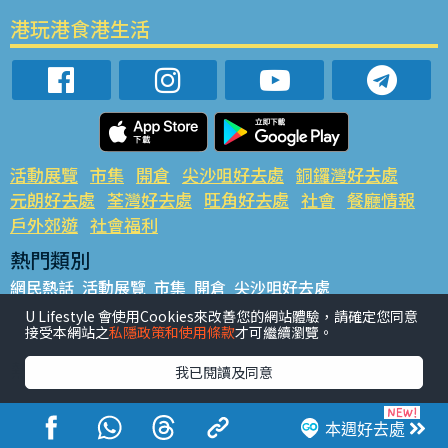
港玩港食港生活
活動展覽
市集
開倉
尖沙咀好去處
銅鑼灣好去處
元朗好去處
荃灣好去處
旺角好去處
社會
餐廳情報
戶外郊遊
社會福利
熱門類別
網民熱話
活動展覽
市集
開倉
尖沙咀好去處
銅鑼灣好去處
元朗好去處
荃灣好去處
旺角好去處
社會
U Lifestyle 會使用Cookies來改善您的網站體驗，請確定您同意
接受本網站之
私隱政策和使用條款
才可繼續瀏覽。
餐廳情報
戶外郊遊
熱門標籤
我已閱讀及同意
#UGO搵好去處
#人氣活動推介
#美食社群熱話
#親子玩樂好去處
#ULifestyle應用程式
#限時搶
本週好去處
#UJetso禮物放送
#ULifestyle商戶中心
#著數
#網絡熱話