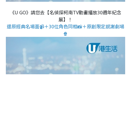
《U GO》請您去【名偵探柯南TV動畫播放30週年紀念
展】！
還原經典名場面📹＋30位角色同框📸＋原創限定感謝劇場
🍿