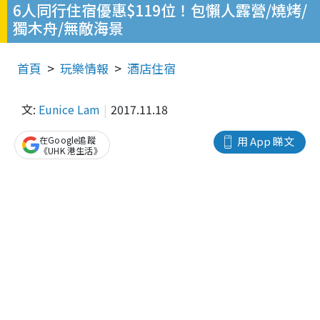
6人同行住宿優惠$119位！包懶人露營/燒烤/
獨木舟/無敵海景
首頁
玩樂情報
酒店住宿
文:
Eunice Lam
2017.11.18
在Google追蹤
用 App 睇文
《UHK 港生活》