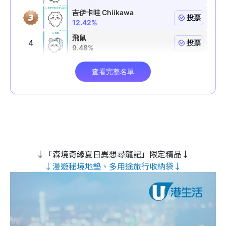
↓「森境奇緣夏日異想尋龍記」限定精品↓
↓漫遊秘境地墊、多用途旅行收納袋↓