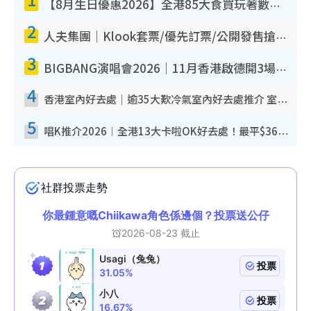
【8月生日優惠2026】全港85大食買玩著數攻略 自助餐/火鍋放題同行免費＋誠品/DONKI送現金券
2
人夫集團｜Klook套票/優先訂票/公開發售搶飛攻略！附票價.購票連結.場地座位表
3
BIGBANG演唱會2026｜11月香港啟德開3場！實名制VIP申請、優先購票攻略
4
香港室內好去處｜逾35大歎冷氣室內好去處推介 室內活動免費避雨無懼落雨
5
唱K推介2026︱全港13大卡啦OK好去處！最平$36起 日文K都有！(附地址+收費詳情)