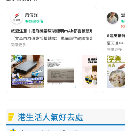
風傳媒
營養教
旅遊攻略
生
香港
旅遊注意｜搭飛機帶尿袋標明mAh都會被沒收😱出發前切記檢查「1
#連皮帶籽都
（文章由風傳媒授權轉載） 準備前往韓國旅遊的民眾，近期要特別留
夏天其中一種時
閱讀更多
閱讀更多
港生活人氣好去處
1