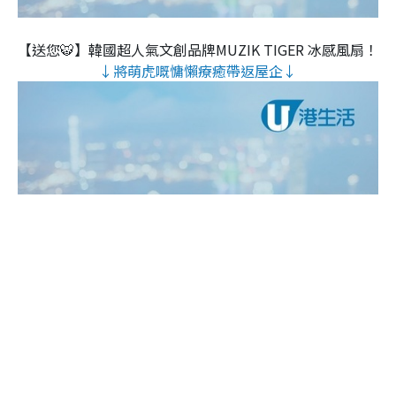
【送您🐯】韓國超人氣文創品牌MUZIK TIGER 冰感風扇！
↓將萌虎嘅慵懶療癒帶返屋企↓