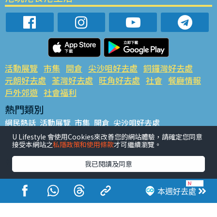
活動展覽
市集
開倉
尖沙咀好去處
銅鑼灣好去處
元朗好去處
荃灣好去處
旺角好去處
社會
餐廳情報
戶外郊遊
社會福利
熱門類別
網民熱話
活動展覽
市集
開倉
尖沙咀好去處
銅鑼灣好去處
元朗好去處
荃灣好去處
旺角好去處
社會
U Lifestyle 會使用Cookies來改善您的網站體驗，請確定您同意
接受本網站之
私隱政策和使用條款
才可繼續瀏覽。
餐廳情報
戶外郊遊
熱門標籤
我已閱讀及同意
#UGO搵好去處
#人氣活動推介
#美食社群熱話
#親子玩樂好去處
#ULifestyle應用程式
#限時搶
本週好去處
#UJetso禮物放送
#ULifestyle商戶中心
#著數
#網絡熱話