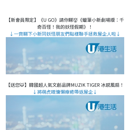
【新會員限定】《U GO》請你睇👹《蠟筆小新劇場版：千
奇百怪！我的妖怪假期》！
↓一齊睇下小新同妖怪朋友們點樣聯手拯救屋企人啦↓
【送您🐯】韓國超人氣文創品牌MUZIK TIGER 冰感風扇！
↓將萌虎嘅慵懶療癒帶返屋企↓