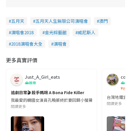
五月天
五月天人生無限公司演唱會
澳門
演唱會2018
金光綜藝館
威尼斯人
2018演唱會大全
演唱會
更多真實評價
Just_A_Girl_eats
co c
娛樂
吹
台灣
追劇日常🎬 殺手媽咪 A Bona Fide Killer
台灣地鐵宣
我最愛的韓國女演員孔曉振終於要回歸小螢幕啦!這次的劇本改編自同名
閱讀更多
閱讀更多