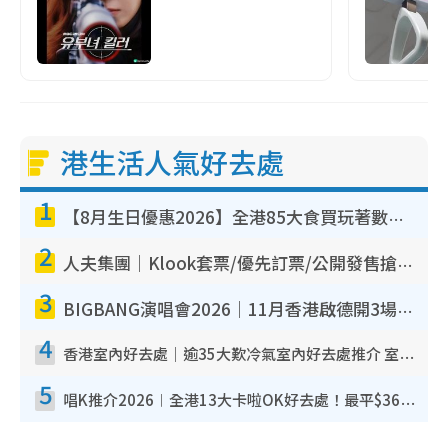
港生活人氣好去處
1
【8月生日優惠2026】全港85大食買玩著數攻略 自助餐/火鍋放題同行免費＋誠品/DONKI送現金券
2
人夫集團｜Klook套票/優先訂票/公開發售搶飛攻略！附票價.購票連結.場地座位表
3
BIGBANG演唱會2026｜11月香港啟德開3場！實名制VIP申請、優先購票攻略
4
香港室內好去處｜逾35大歎冷氣室內好去處推介 室內活動免費避雨無懼落雨
5
唱K推介2026︱全港13大卡啦OK好去處！最平$36起 日文K都有！(附地址+收費詳情)