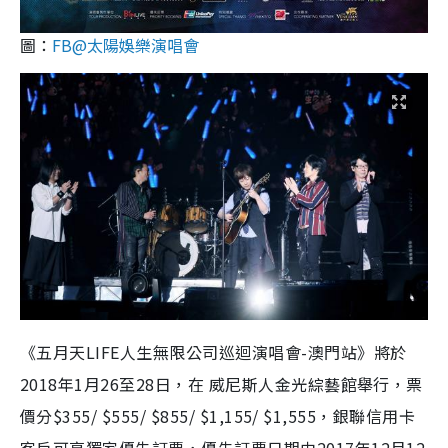
圖：
FB@太陽娛樂演唱會
《五月天LIFE人生無限公司巡迴演唱會-澳門站》將於
2018年1月26至28日，在 威尼斯人金光綜藝館舉行，票
價分$355/ $555/ $855/ $1,155/ $1,555，銀聯信用卡