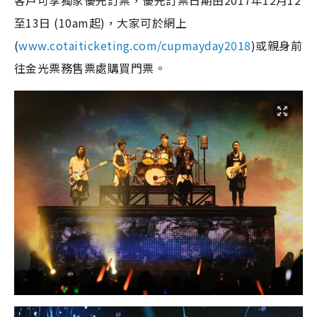
客戶可享獨家優先訂票，優先訂票日期由2017年12月12
至13日 (10am起)，大家可於網上
(
www.cotaiticketing.com/cupmayday2018
)或親身前
往金光票務售票處購買門票。