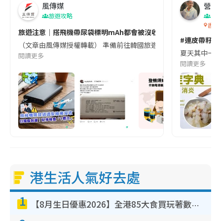
風傳媒
營養教
旅遊攻略
生
香港
旅遊注意｜搭飛機帶尿袋標明mAh都會被沒收😱出發前切記檢查「1
#連皮帶籽都
（文章由風傳媒授權轉載） 準備前往韓國旅遊的民眾，近期要特別留
夏天其中一種時
閱讀更多
閱讀更多
港生活人氣好去處
1
【8月生日優惠2026】全港85大食買玩著數攻略 自助餐/火鍋放題同行免費＋誠品/DONKI送現金券