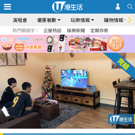
演唱會
優惠著數
玩樂情報
購物情報
熱門關鍵字：
公屋熱話
娛樂新聞
定期存款