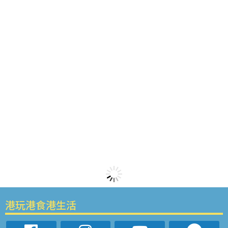
港玩港食港生活