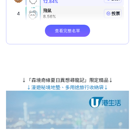
↓「森境奇緣夏日異想尋龍記」限定精品↓
↓漫遊秘境地墊、多用途旅行收納袋↓