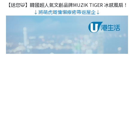
【送您🐯】韓國超人氣文創品牌MUZIK TIGER 冰感風扇！
↓將萌虎嘅慵懶療癒帶返屋企↓