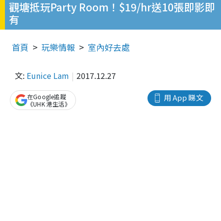
觀塘抵玩Party Room！$19/hr送10張即影即
有
首頁
玩樂情報
室內好去處
文:
Eunice Lam
2017.12.27
在Google追蹤
用 App 睇文
《UHK 港生活》