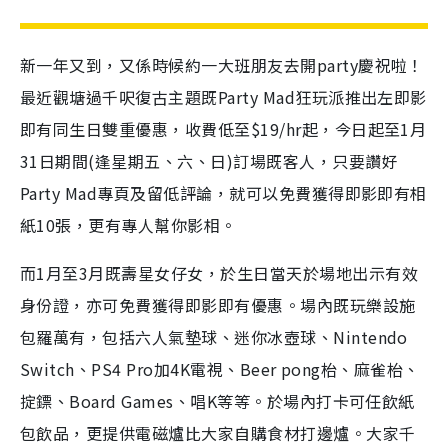
新一年又到，又係時候約一大班朋友去開party慶祝啦！
最近觀塘過千呎復古主題既Party Mad狂玩派推出左即影
即有同生日雙重優惠，收費低至$19/hr起，今日起至1月
31日期間(逢星期五、六、日)訂場既客人，只要讚好
Party Mad專頁及留低評論，就可以免費獲得即影即有相
紙10張，更有專人幫你影相。
而1月至3月既壽星女仔女，於生日當天於場地出示有效
身份證，亦可免費獲得即影即有優惠。場內既玩樂設施
包羅萬有，包括六人氣墊球、迷你冰壺球、Nintendo
Switch、PS4 Pro加4K電視、Beer pong枱、麻雀枱、
掟鏢、Board Games、唱K等等。於場內打卡可任飲紙
包飲品，更提供電磁爐比大家自購食材打邊爐。大家千