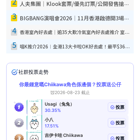
2
人夫集團｜Klook套票/優先訂票/公開發售搶飛攻略！附票價.購票連結.場地座位表
3
BIGBANG演唱會2026｜11月香港啟德開3場！實名制VIP申請、優先購票攻略
4
香港室內好去處｜逾35大歎冷氣室內好去處推介 室內活動免費避雨無懼落雨
5
唱K推介2026︱全港13大卡啦OK好去處！最平$36起 日文K都有！(附地址+收費詳情)