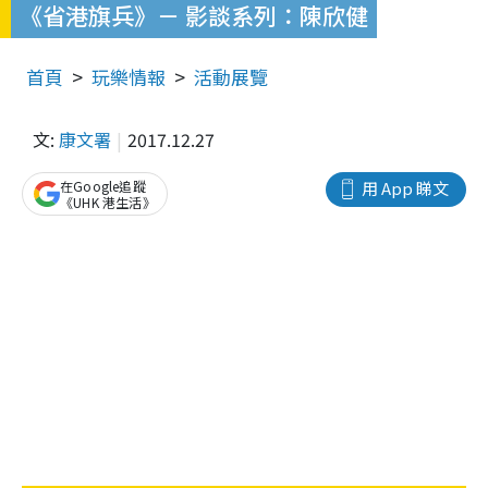
《省港旗兵》－ 影談系列：陳欣健
首頁
玩樂情報
活動展覽
文:
康文署
2017.12.27
在Google追蹤
用 App 睇文
《UHK 港生活》