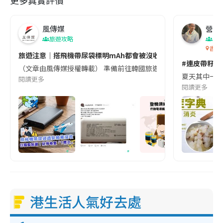
更多真實評價
風傳媒
營養教
旅遊攻略
生
香港
旅遊注意｜搭飛機帶尿袋標明mAh都會被沒收😱出發前切記檢查「1
#連皮帶籽都
（文章由風傳媒授權轉載） 準備前往韓國旅遊的民眾，近期要特別留
夏天其中一種時
閱讀更多
閱讀更多
港生活人氣好去處