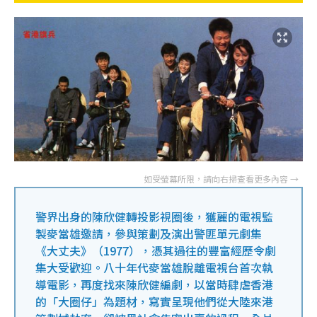
警界出身的陳欣健轉投影視圈後，獲麗的電視監
製麥當雄邀請，參與策劃及演出警匪單元劇集
《大丈夫》（1977），憑其過往的豐富經歷令劇
集大受歡迎。八十年代麥當雄脫離電視台首次執
導電影，再度找來陳欣健編劇，以當時肆虐香港
的「大圈仔」為題材，寫實呈現他們從大陸來港