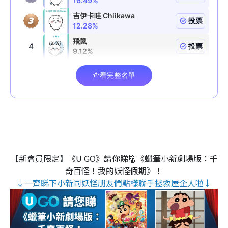
【新會員限定】《U GO》請你睇👹《蠟筆小新劇場版：千
奇百怪！我的妖怪假期》！
↓一齊睇下小新同妖怪朋友們點樣聯手拯救屋企人啦↓