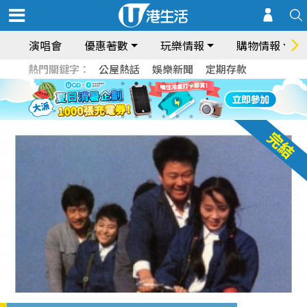
演唱會
優惠著數
玩樂情報
購物情報
熱門關鍵字：
公屋熱話
娛樂新聞
定期存款