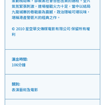
策劃械劫案，卻被黑社會告密出賣的過程。全片
氣氛緊張刺激，連場槍戰火力十足，當中以結局
九龍城寨的巷戰最為震撼，政治隱喻可堪玩味，
堪稱港產警匪片的經典之作。
© 2010 星空華文傳媒電影有限公司 保留所有權
利
演出時間:
106分鐘
類別:
表演藝術及電影