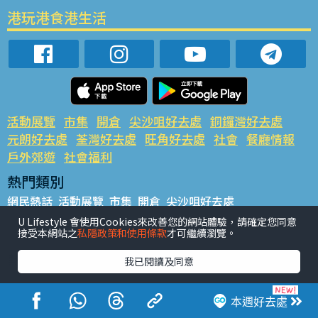
港玩港食港生活
活動展覽
市集
開倉
尖沙咀好去處
銅鑼灣好去處
元朗好去處
荃灣好去處
旺角好去處
社會
餐廳情報
戶外郊遊
社會福利
熱門類別
網民熱話
活動展覽
市集
開倉
尖沙咀好去處
銅鑼灣好去處
元朗好去處
荃灣好去處
旺角好去處
社會
U Lifestyle 會使用Cookies來改善您的網站體驗，請確定您同意
接受本網站之
私隱政策和使用條款
才可繼續瀏覽。
餐廳情報
戶外郊遊
熱門標籤
我已閱讀及同意
#UGO搵好去處
#人氣活動推介
#美食社群熱話
#親子玩樂好去處
#ULifestyle應用程式
#限時搶
本週好去處
#UJetso禮物放送
#ULifestyle商戶中心
#著數
#網絡熱話