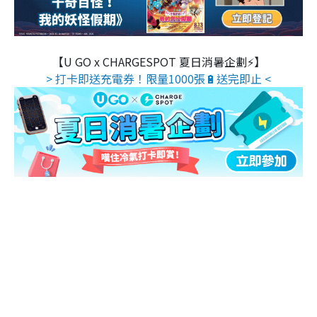
【U GO x CHARGESPOT 夏日消暑企劃⚡】
> 打卡即送充電券！限量1000張🔋送完即止 <