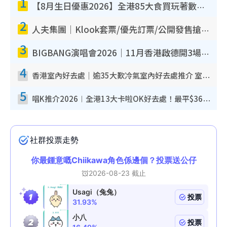
1
【8月生日優惠2026】全港85大食買玩著數攻略 自助餐/火鍋放題同行免費＋誠品/DONKI送現金券
2
人夫集團｜Klook套票/優先訂票/公開發售搶飛攻略！附票價.購票連結.場地座位表
3
BIGBANG演唱會2026｜11月香港啟德開3場！實名制VIP申請、優先購票攻略
4
香港室內好去處｜逾35大歎冷氣室內好去處推介 室內活動免費避雨無懼落雨
5
唱K推介2026︱全港13大卡啦OK好去處！最平$36起 日文K都有！(附地址+收費詳情)