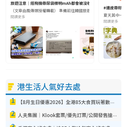
旅遊注意｜搭飛機帶尿袋標明mAh都會被沒收😱出發前切記檢查「1
#連皮帶籽都
（文章由風傳媒授權轉載） 準備前往韓國旅遊的民眾，近期要特別留
夏天其中一種時
閱讀更多
閱讀更多
港生活人氣好去處
1
【8月生日優惠2026】全港85大食買玩著數攻略 自助餐/火鍋放題同行免費＋誠品/DONKI送現金券
2
人夫集團｜Klook套票/優先訂票/公開發售搶飛攻略！附票價.購票連結.場地座位表
3