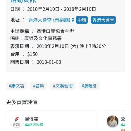
日期
2018年2月10日 - 2018年2月10日
地址
香港大會堂 (音樂廳)
中環
香港大會堂
主辦機構
香港口琴協會主辦
鳴謝：康樂及文化事務署
表演日期
2018年2月10日 (六) 晚上7時30分
費用
$150
開售日期
2018-01-08
康文署
音樂
文娛藝術
演唱會
更多真實評價
風傳媒
營養教
旅遊攻略
生
香港