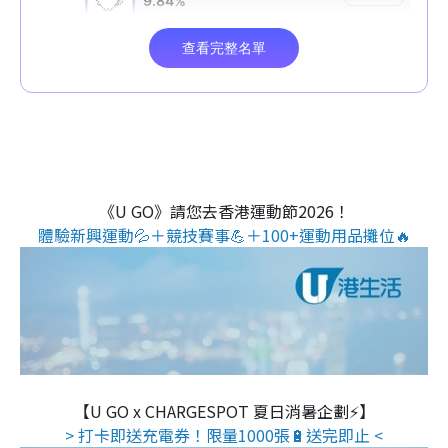
《U GO》請您去香港運動節2026！
體驗新興運動💦＋競技賽事💪＋100+運動用品攤位🔥
【U GO x CHARGESPOT 夏日消暑企劃⚡】
> 打卡即送充電券！限量1000張🔋送完即止 <