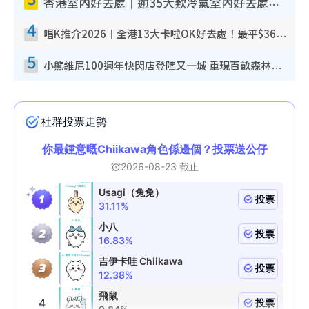
香港室內好去處｜逾35大歎冷氣室內好去處推介 室內活動免費避雨無懼落雨
4
唱K推介2026︱全港13大卡啦OK好去處！最平$36起 日文K都有！(附地址+收費詳情)
5
小熊維尼100週年快閃店登陸又一城 重現百畝森林經典場景／獨家限定盲盒登場／專屬DIY香水