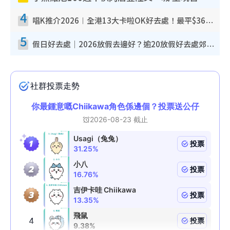
4
唱K推介2026︱全港13大卡啦OK好去處！最平$36起 日文K都有！(附地址+收費詳情)
5
假日好去處｜2026放假去邊好？逾20放假好去處郊外/秘景 休閒半日或一日遊