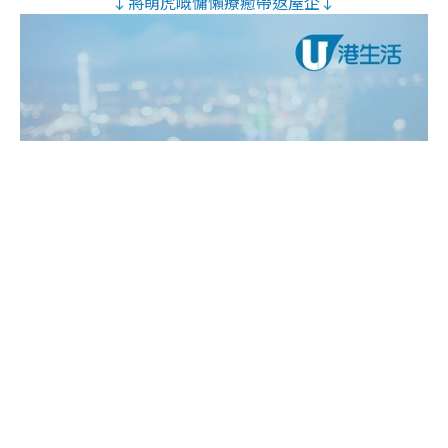
↓將萌虎嘅慵懶療癒帶返屋企↓