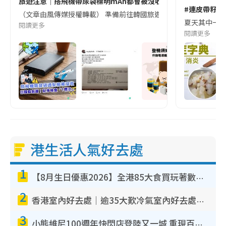
旅遊注意｜搭飛機帶尿袋標明mAh都會被沒收😱出發前切記檢查「1
#連皮帶籽都
（文章由風傳媒授權轉載） 準備前往韓國旅遊的民眾，近期要特別留
夏天其中一種時
閱讀更多
閱讀更多
港生活人氣好去處
1
【8月生日優惠2026】全港85大食買玩著數攻略 自助餐/火鍋放題同行免費＋誠品/DONKI送現金券
2
香港室內好去處｜逾35大歎冷氣室內好去處推介 室內活動免費避雨無懼落雨
3
小熊維尼100週年快閃店登陸又一城 重現百畝森林經典場景／獨家限定盲盒登場／專屬DIY香水