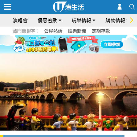
演唱會
優惠著數
玩樂情報
購物情報
熱門關鍵字：
公屋熱話
娛樂新聞
定期存款