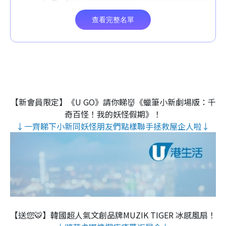
【新會員限定】《U GO》請你睇👹《蠟筆小新劇場版：千
奇百怪！我的妖怪假期》！
↓一齊睇下小新同妖怪朋友們點樣聯手拯救屋企人啦↓
【送您🐯】韓國超人氣文創品牌MUZIK TIGER 冰感風扇！