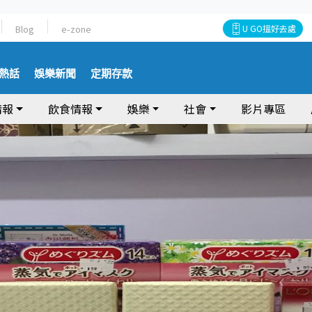
Blog
e-zone
U GO搵好去處
熱話
娛樂新聞
定期存款
情報
飲食情報
娛樂
社會
影片專區