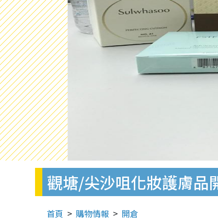
觀塘/尖沙咀化妝護膚品開倉
首頁
購物情報
開倉