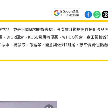
在Google追蹤
《UHK 港生活》
集中地，亦是平價購物的好去處，今次推介觀塘開倉是化妝品
減價、DIOR開倉、KOSE雪肌精優惠、WHOO開倉、森田藥粧減
、卸妝水、補濕液、眼霜等。開倉期做到2月尾，想平價買化妝護