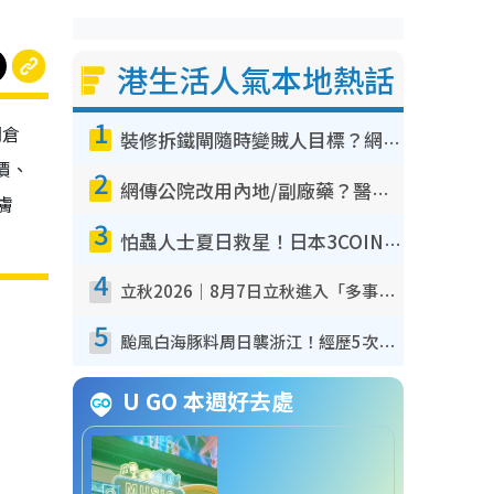
港生活人氣本地熱話
1
開倉
裝修拆鐵閘隨時變賊人目標？網民揭2大關鍵用途：裝新式等於白裝？附新舊鐵閘分別
價、
2
網傳公院改用內地/副廠藥？醫生拆解正副廠分別 揭4類人換藥隨時出事
膚
3
怕蟲人士夏日救星！日本3COINS爆紅驅蟲神器$45起 1招「全程免觸碰」輕鬆搞定小強
4
立秋2026｜8月7日立秋進入「多事之秋」 3件事唔做得！專家教6招開運 清枱頭／銀包納氣接好運
5
颱風白海豚料周日襲浙江！經歷5次「眼牆置換」極罕見 成登陸內地最長途颱風
U GO 本週好去處