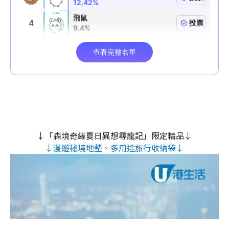
↓「森境奇緣夏日異想尋龍記」限定精品↓
↓漫遊秘境地墊、多用途旅行收納袋↓