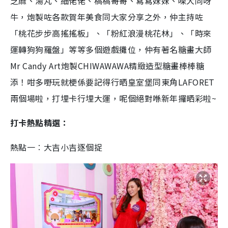
芝麻、湯丸、細佬佬、稿稿哥哥、寫寫妹妹、㗎犬同呀
牛，炮製咗各款賀年美食同大家分享之外，仲主持咗
「桃花步步高搖搖板」、「粉紅浪漫桃花林」、「時來
運轉狗狗羅盤」等等多個遊戲攤位，仲有著名糖畫大師
Mr Candy A
rt
炮製
CHIWAWAWA
精緻造型糖畫棒棒糖
添！咁多嘢玩就梗係要記得行晒皇室堡同東角
LAFORET
兩個場啦，打埋卡行埋大運，呢個絕對喺新年攞晒彩啦
~
打
卡
熱點精選：
熱點一︰
大吉小吉逐個捉