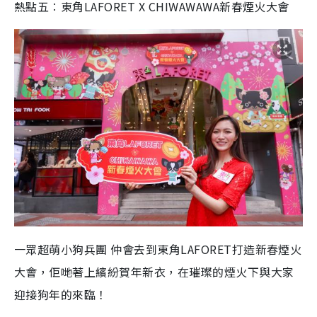
熱點五
︰
東角
LAFORET X CHIWAWAWA
新春煙火大會
一眾超萌小狗兵團 仲會去到東角LAFORET打造新春煙火
大會，佢哋著上繽紛賀年新衣，在璀璨的煙火下與大家
迎接狗年的來臨！