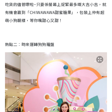
吃貨的儘管嚟啦
~
只要
係
螢幕上捉緊最多嘅大吉小吉
，就
有機會羸到「
CHIWAWAWA
甜蜜糖果
」，包裝上仲有
超
萌小狗
靚樣，等你嘴甜心又甜！
熱點二
︰
時來運轉狗狗羅盤