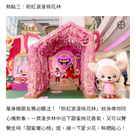
熱點三
︰
粉紅浪漫桃花林
單身嘅朋友務必關注！「
粉紅浪漫桃花林
」就係俾你同
心儀對象，一齊漫步林中沾下甜蜜桃花香氣，又可以雙
雙坐响「甜蜜暖心椅」度，撻一下愛火花，夠晒貼心！