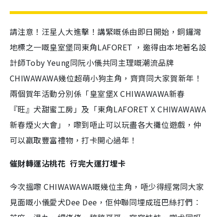
請注意！汪星人大進擊！講緊嘅係由即日開始，銅鑼灣
地標之一嘅皇室堡同東角
LAFORET
，邀得由本地著名設
計師
Toby Yeung
同阮小儀共同主理嘅潮流品牌
CHIWAWAWA
幾位
超萌小狗
主角，齊齊同大家
賀新年
！
兩個賀年活動分別係「皇室堡
X CHIWAWAWA
新春
『旺』犬甜蜜工房」及「東角
LAFORET X CHIWAWAWA
新春煙火大會」，嚟到唔
止
可以玩盡
各
大攤位遊戲，仲
可以羸取豐富禮物，打卡開心過年！
催財轉運沾桃花
行完大運打埋卡
今次搵嚟
CHIWAWAWA
嘅幾位主角，唔少得經常同大家
見面嘅小儀愛犬
Dee Dee
，佢仲聯同埋成班巴絲打們︰