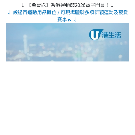
↓ 【免費送】香港運動節2026電子門票！↓
↓ 設過百運動用品攤位 / 可現場體驗多項新穎運動及觀賞
賽事🔥 ↓