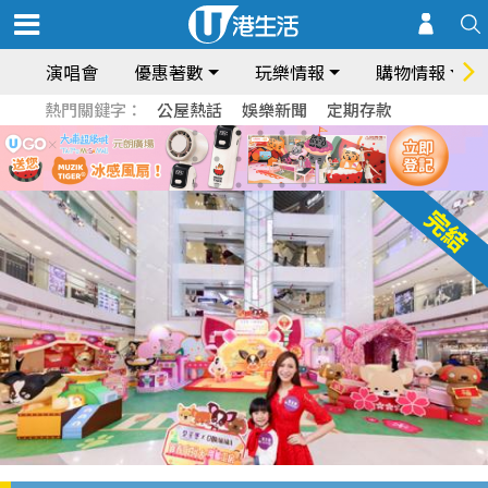
演唱會
優惠著數
玩樂情報
購物情報
熱門關鍵字：
公屋熱話
娛樂新聞
定期存款