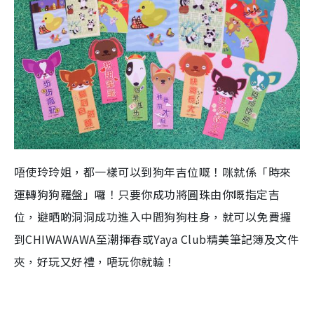
唔使玲玲姐，都一樣可以到狗年吉位嘅！咪就係「時來
運轉狗狗羅盤」囉！只要你成功將圓珠由你嘅指定吉
位，避晒啲洞洞成功進入中間狗狗柱身，就可以免費攞
到
CHIWAWAWA
至潮揮春
或
Yaya Club
精美筆記簿及文件
夾
，好玩又好禮，唔玩你就輸！