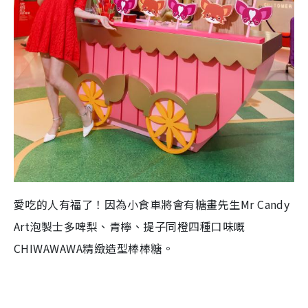
愛吃的人有福了！因為小食車將會有糖畫先生
Mr Candy
Art
泡製士多啤梨、青檸、提子同橙四種口味
嘅
CHIWAWAWA
精緻造型棒棒糖
。