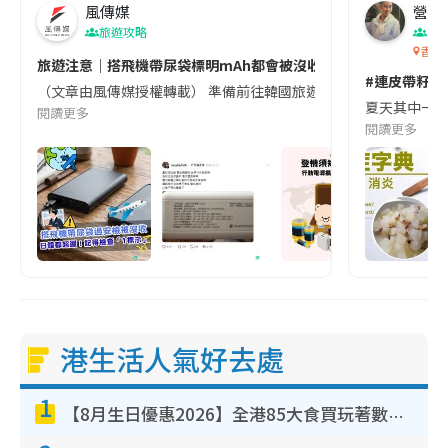
風傳媒
營養教
旅遊攻略
生
香港
旅遊注意｜搭飛機帶尿袋標明mAh都會被沒收😱出發前切記檢查「1
#連皮帶籽都
（文章由風傳媒授權轉載） 準備前往韓國旅遊的民眾，近期要特別留
夏天其中一種時
閱讀更多
閱讀更多
港生活人氣好去處
1
【8月生日優惠2026】全港85大食買玩著數攻略 自助餐/火鍋放題同行免費＋誠品/DONKI送現金券