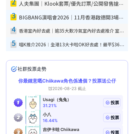
2
人夫集團｜Klook套票/優先訂票/公開發售搶飛攻略！附票價.購票連結.場地座位表
3
BIGBANG演唱會2026｜11月香港啟德開3場！實名制VIP申請、優先購票攻略
4
香港室內好去處｜逾35大歎冷氣室內好去處推介 室內活動免費避雨無懼落雨
5
唱K推介2026︱全港13大卡啦OK好去處！最平$36起 日文K都有！(附地址+收費詳情)