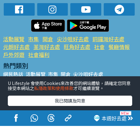
活動展覽
市集
開倉
尖沙咀好去處
銅鑼灣好去處
元朗好去處
荃灣好去處
旺角好去處
社會
餐廳情報
戶外郊遊
社會福利
熱門類別
網民熱話
活動展覽
市集
開倉
尖沙咀好去處
銅鑼灣好去處
元朗好去處
荃灣好去處
旺角好去處
社會
U Lifestyle 會使用Cookies來改善您的網站體驗，請確定您同意
接受本網站之
私隱政策和使用條款
才可繼續瀏覽。
餐廳情報
戶外郊遊
熱門標籤
我已閱讀及同意
#UGO搵好去處
#人氣活動推介
#美食社群熱話
#親子玩樂好去處
#ULifestyle應用程式
#限時搶
本週好去處
#UJetso禮物放送
#ULifestyle商戶中心
#著數
#網絡熱話
香港經濟日報版權所有©2026