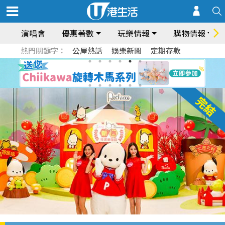
演唱會
優惠著數
玩樂情報
購物情報
熱門關鍵字：
公屋熱話
娛樂新聞
定期存款