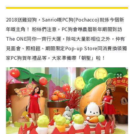
2018送雞迎狗，Sanrio嘅PC狗(Pochacco)就係今個新
年嘅主角！ 粉絲們注意，PC狗會喺農曆新年期間到訪
The ONE同你一齊行大運，除咗大量影相位之外，仲有
見面會、照相館、期間限定Pop-up Store同消費換領獨
家PC狗賀年禮品等，大家準備嚟「朝聖」啦！