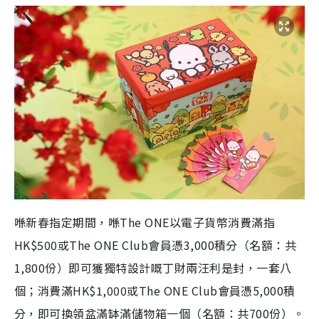
喺新春指定期間，喺
The ONE
以電子貨幣消費滿指
HK$500
或
The ONE Club
會員憑
3,000
積分（名額：共
1,800
份）即可獲獨特設計嘅丁財兩汪利是封，一套八
個；消費滿
HK$1,000
或
The ONE Club
會員憑
5,000
積
分，即可換領盆滿缽滿儲物箱一個（名額：共
700
份）。