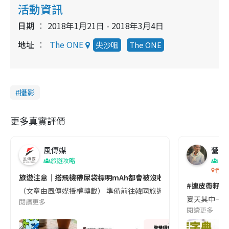
活動資訊
日期
2018年1月21日 - 2018年3月4日
地址
The ONE
尖沙咀
The ONE
攝影
更多真實評價
風傳媒
營養教
旅遊攻略
生
香港
旅遊注意｜搭飛機帶尿袋標明mAh都會被沒收😱出發前切記檢查「1
#連皮帶籽都
（文章由風傳媒授權轉載） 準備前往韓國旅遊的民眾，近期要特別留
夏天其中一種時
閱讀更多
閱讀更多