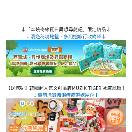
↓「森境奇緣夏日異想尋龍記」限定精品↓
↓漫遊秘境地墊、多用途旅行收納袋↓
【送您🐯】韓國超人氣文創品牌MUZIK TIGER 冰感風扇！
↓將萌虎嘅慵懶療癒帶返屋企↓