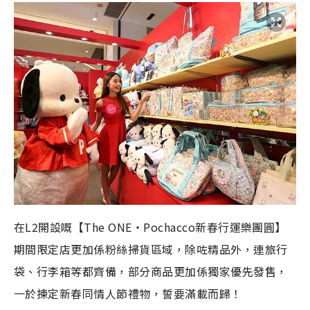
在
L2
開設嘅【
The ONE
‧
Pochacco
新春行運樂團圓】
期間限定店更加係粉絲掃貨區域，除咗精品外，連旅行
袋、行李箱等都齊備，部分商品更加係獨家優先發售，
一於揀定新春同情人節禮物，誓要滿載而歸！