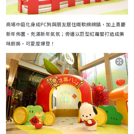
商場中庭化身成
PC
狗與朋友居住嘅軟綿綿鎮，加上喜慶
新年佈置，充滿新年氣氛；旁邊以巨型紅蘿蔔打造成美
味廚房，可愛度爆登！