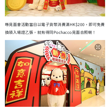
喺見面會
活動當日
以電子貨幣消費滿
HK$200
，即可免費
換領入場證乙張，就有得同
Pochacco
見面合照喇！