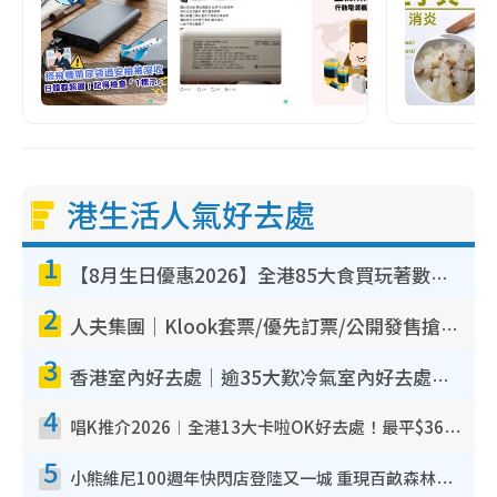
港生活人氣好去處
1
【8月生日優惠2026】全港85大食買玩著數攻略 自助餐/火鍋放題同行免費＋誠品/DONKI送現金券
2
人夫集團｜Klook套票/優先訂票/公開發售搶飛攻略！附票價.購票連結.場地座位表
3
香港室內好去處｜逾35大歎冷氣室內好去處推介 室內活動免費避雨無懼落雨
4
唱K推介2026︱全港13大卡啦OK好去處！最平$36起 日文K都有！(附地址+收費詳情)
5
小熊維尼100週年快閃店登陸又一城 重現百畝森林經典場景／獨家限定盲盒登場／專屬DIY香水