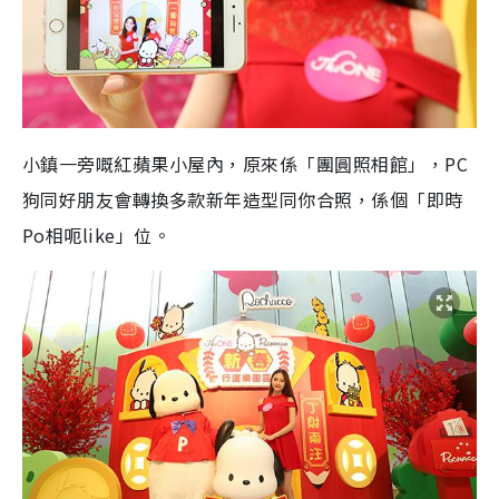
小鎮一旁嘅紅蘋果小屋內，原來係「團圓照相館」，
PC
狗同好朋友會轉換多款新年造型同你合照，係個「即時
Po
相呃
like
」位。