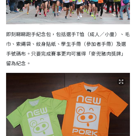
即刻睇睇
跑手紀念包，包括
選手
T
恤
（成人／小童）、毛
巾、索繩袋、紋身貼紙、學生手冊（參加者手冊）及選
手號碼布。只要完成賽事更均可獲得「麥兜豬肉獎牌」
留為紀念。