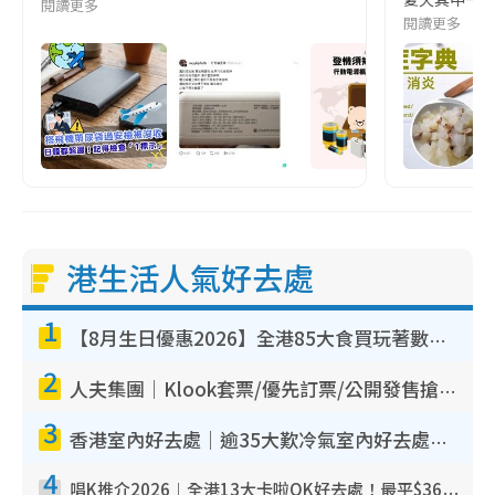
閱讀更多
閱讀更多
港生活人氣好去處
1
【8月生日優惠2026】全港85大食買玩著數攻略 自助餐/火鍋放題同行免費＋誠品/DONKI送現金券
2
人夫集團｜Klook套票/優先訂票/公開發售搶飛攻略！附票價.購票連結.場地座位表
3
香港室內好去處｜逾35大歎冷氣室內好去處推介 室內活動免費避雨無懼落雨
4
唱K推介2026︱全港13大卡啦OK好去處！最平$36起 日文K都有！(附地址+收費詳情)