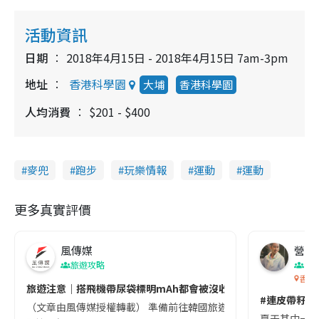
活動資訊
日期
2018年4月15日 - 2018年4月15日 7am-3pm
地址
香港科學園
大埔
香港科學園
人均消費
$201 - $400
麥兜
跑步
玩樂情報
運動
運動
更多真實評價
風傳媒
營養教
旅遊攻略
生
香港
旅遊注意｜搭飛機帶尿袋標明mAh都會被沒收😱出發前切記檢查「1
#連皮帶籽都
（文章由風傳媒授權轉載） 準備前往韓國旅遊的民眾，近期要特別留
夏天其中一種時