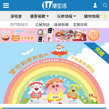
演唱會
優惠著數
玩樂情報
購物情報
熱門關鍵字：
公屋熱話
娛樂新聞
定期存款