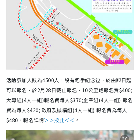
活動參加人數為
4500
人，
設有
跑手紀念包，
於
由即日起
可以報名，於2月28日
截止報名，10公里
跑報名
費
$400;
大專組(4人一組)
報名
費
每人$370;企業組
(4
人一組)
報名
費
為每人$420; 政府及機構組
(4
人一組)
報名
費
為每人
$480，報名詳情
＞＞按此＜＜
。