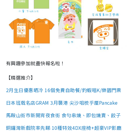
有興趣參加就盡快報名啦！
【精選推介】
2月生日優惠晒冷 16個免費自助餐/釣蝦唱K/樂園門票
日本班戟名店GRAM 3月襲港 尖沙咀梳乎厘Pancake
馬鞍山街市新開宵夜食街 食勻串燒、即包燒賣、餃子
銅鑼灣新戲院率先睇 10種特效4DX座椅+超豪VIP影廳