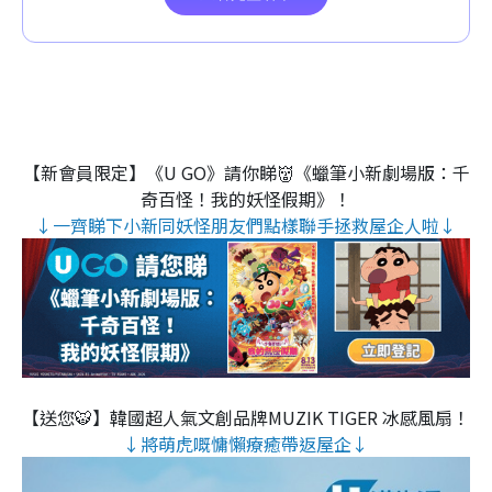
【新會員限定】《U GO》請你睇👹《蠟筆小新劇場版：千
奇百怪！我的妖怪假期》！
↓一齊睇下小新同妖怪朋友們點樣聯手拯救屋企人啦↓
【送您🐯】韓國超人氣文創品牌MUZIK TIGER 冰感風扇！
↓將萌虎嘅慵懶療癒帶返屋企↓