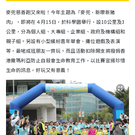
麥兜慈善跑又來啦！今年主題為「麥兜•新嚟新豬
肉」，即將在４月15日，於科學園舉行，設10公里及3
公里，分為個人組、大專組、企業組、政府及機構組和
親子組。另設有小型繽紛嘉年華會、攤位遊戲及表演
等，最
啱
成班朋友一齊玩。而且活動扣除開支將撥捐香
港撒瑪利亞防止自殺會生命教育工作，以比賽宣揚珍惜
生命的訊息，好玩又有意義！