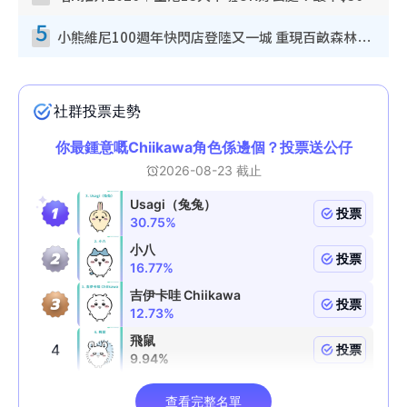
5
小熊維尼100週年快閃店登陸又一城 重現百畝森林經典場景／獨家限定盲盒登場／專屬DIY香水