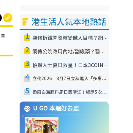
港生活人氣本地熱話
1
商業
裝修拆鐵閘隨時變賊人目標？網民揭2大關鍵用途：裝新式等於白裝？附新舊鐵閘分別
2
網傳公院改用內地/副廠藥？醫生拆解正副廠分別 揭4類人換藥隨時出事
3
怕蟲人士夏日救星！日本3COINS爆紅驅蟲神器$45起 1招「全程免觸碰」輕鬆搞定小強
4
立秋2026｜8月7日立秋進入「多事之秋」 3件事唔做得！專家教6招開運 清枱頭／銀包納氣接好運
5
颱風白海豚料周日襲浙江！經歷5次「眼牆置換」極罕見 成登陸內地最長途颱風
U GO 本週好去處