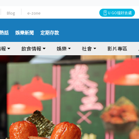
Blog
e-zone
U GO搵好去處
熱話
娛樂新聞
定期存款
情報
飲食情報
娛樂
社會
影片專區