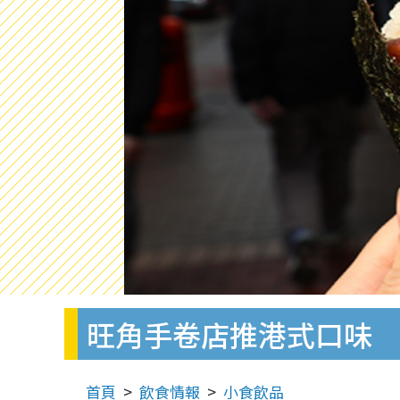
旺角手卷店推港式口味
首頁
飲食情報
小食飲品