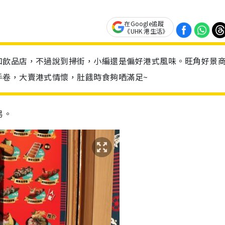
在Google追蹤
《UHK 港生活》
和飲品店，不過說到掃街，小編還是偏好港式風味。旺角好景
手卷，大賣港式情懷，肚餓時食夠哂滿足~
易。