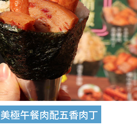
 美極午餐肉配五香肉丁