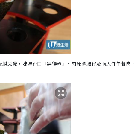
飯」配搭感覺，味濃香口「無得輸」。有原條腸仔及兩大件午餐肉