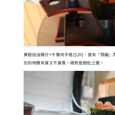
美極豉油腸仔+午餐肉手卷($20)，甚有「頹
在的物價來算又不算貴，絕對是飽肚之選。