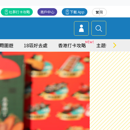
社群打卡攻略
商戶中心
下載 App
繁
简
周圍遊
18區好去處
香港打卡攻略
主題特集