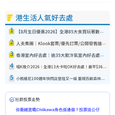
港生活人氣好去處
1
【8月生日優惠2026】全港85大食買玩著數攻略 自助餐/火鍋放題同行免費＋誠品/DONKI送現金券
2
人夫集團｜Klook套票/優先訂票/公開發售搶飛攻略！附票價.購票連結.場地座位表
3
香港室內好去處｜逾35大歎冷氣室內好去處推介 室內活動免費避雨無懼落雨
4
唱K推介2026︱全港13大卡啦OK好去處！最平$36起 日文K都有！(附地址+收費詳情)
5
小熊維尼100週年快閃店登陸又一城 重現百畝森林經典場景／獨家限定盲盒登場／專屬DIY香水