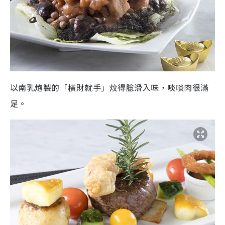
以南乳炮製的「橫財就手」炆得腍滑入味，啖啖肉很滿
足。