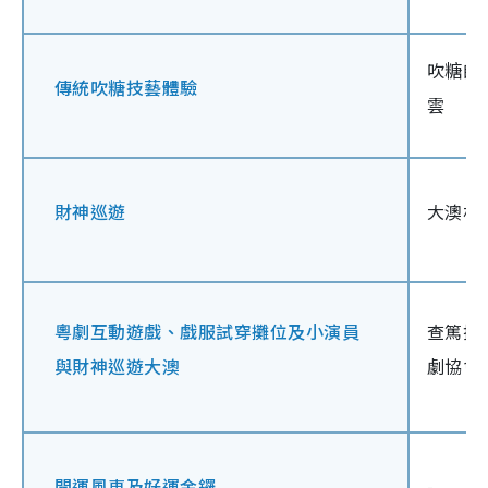
吹糖師
傳統吹糖技藝體驗
雲
財神巡遊
大澳村
粵劇互動遊戲、戲服試穿攤位及小演員
查篤撐
與財神巡遊大澳
劇協會
開運風車及好運金鑼
-