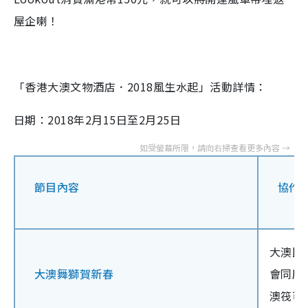
屋企喇！
「香港大澳文物酒店．2018風生水起」活動詳情：
日期：2018年2月15日至2月25日
節目內容
協作
大澳民
大澳舞獅賀新春
會同慶
澳筏可