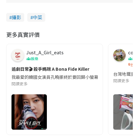
攝影
中菜
更多真實評價
Just_A_Girl_eats
co c
娛樂
吹
台灣
追劇日常🎬 殺手媽咪 A Bona Fide Killer
台灣地鐵宣
我最愛的韓國女演員孔曉振終於要回歸小螢幕啦!這次的劇本改編自同名
閱讀更多
閱讀更多