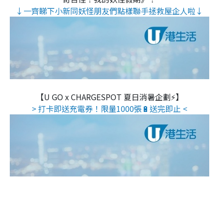
↓一齊睇下小新同妖怪朋友們點樣聯手拯救屋企人啦↓
【U GO x CHARGESPOT 夏日消暑企劃⚡】
> 打卡即送充電券！限量1000張🔋送完即止 <