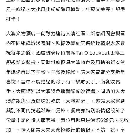
風一吹過，大小風車紛紛隨風轉動，壯觀又美麗，記得
打卡！
大澳文物酒店一向致力連結大澳社區，新春期間會與區
內不同組織透過舞獅、吹糖及粵劇等傳統技藝跟大家慶
祝新年之餘，酒店玻璃屋頂餐廳Tai O Lookout更換上
靚靚新春裝扮，同時供應極具大澳特色及風情的新春賀
年燒烤自助下午餐、午餐及晚餐，讓大家齊齊分享新年
喜悅！當中不能錯過的除了有「橫財就手」南乳炆豬
手，大廚特別以大澳特色蝦醬調配沙律醬、同時加入大
澳炸銀魚仔及鮮味蝦乾的「大澳撈起」，亦讓大家嘗到
與別不同的撈起滋味！另外，餐廳亦特別為情侶設計了
份量十足的情人節套餐，兩位用都只是港幣688元，另收
加一。情人節當天來大澳輕旅行的情侶，不妨一試，享