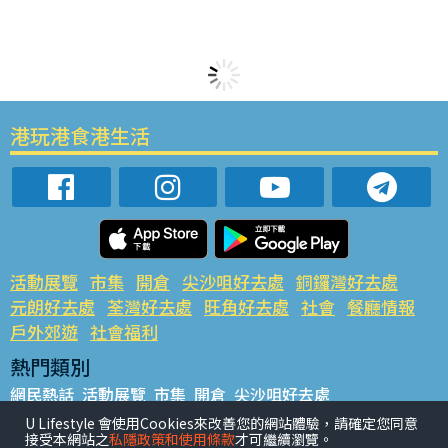
港玩港食港生活
活動展覽
市集
開倉
尖沙咀好去處
銅鑼灣好去處
元朗好去處
荃灣好去處
旺角好去處
社會
餐廳情報
戶外郊遊
社會福利
熱門類別
網民熱話
活動展覽
市集
開倉
尖沙咀好去處
銅鑼灣好去處
元朗好去處
荃灣好去處
旺角好去處
社會
U Lifestyle 會使用Cookies來改善您的網站體驗，請確定您同意
接受本網站之
私隱政策和使用條款
才可繼續瀏覽。
餐廳情報
戶外郊遊