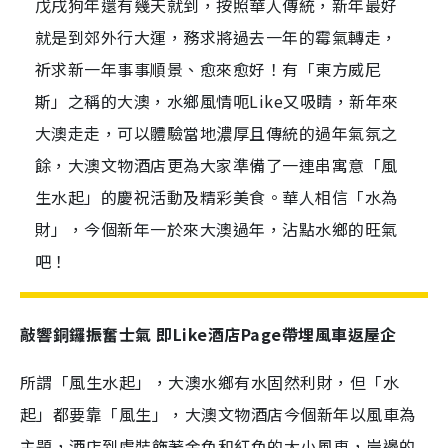
戊戌狗年還有幾天就到，按照華人傳統，新年最好
就是到郊外行大運，務求將過去一年的霉氣轉走，
祈求新一年事事順景、愈來愈好！有「東方威尼
斯」之稱的大澳，水鄉風情呃Like又吸睛，新年來
大澳走走，可以體驗當地濃厚且傳統的過年氣氛之
餘，大澳文物酒店更為大家準備了一連串寓意「風
生水起」的慶祝活動及精彩美食。華人相信「水為
財」，今個新年一於來大澳過年，沾點水鄉的旺氣
吧！
敲響銅鑼振奮士氣 即Like酒店Page帶埋風車返屋企
所謂「風生水起」，大澳水鄉有水固然利財，但「水
起」都要靠「風生」，大澳文物酒店今個新年以風車為
主題，酒店到處裝飾著金色和紅色的大小風車，岸邊的