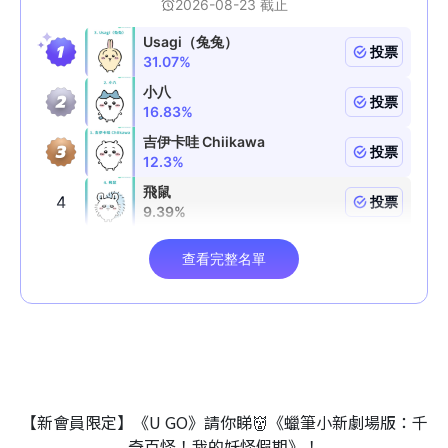
【新會員限定】《U GO》請你睇👹《蠟筆小新劇場版：千
奇百怪！我的妖怪假期》！