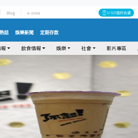
Blog
e-zone
U GO搵好去處
熱話
娛樂新聞
定期存款
情報
飲食情報
娛樂
社會
影片專區