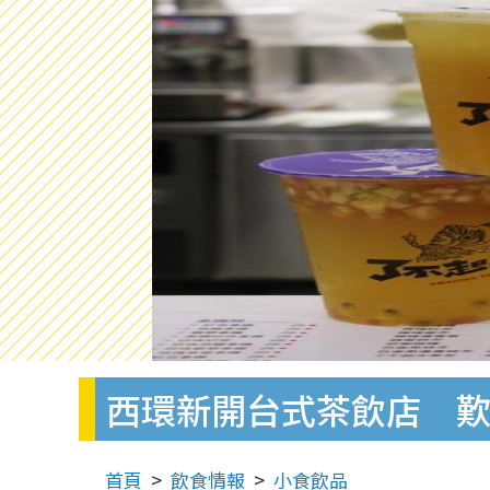
西環新開台式茶飲店 歎
首頁
飲食情報
小食飲品