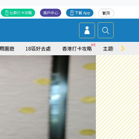
社群打卡攻略
商戶中心
下載 App
繁
简
周圍遊
18區好去處
香港打卡攻略
主題特集