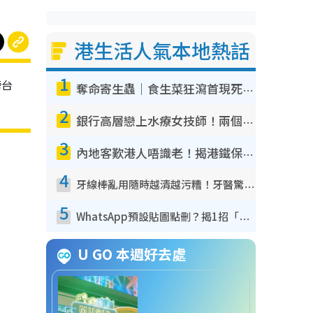
港生活人氣本地熱話
1
榜台
奪命寄生蟲｜食生菜狂瀉首現死者！疫潮惡化錄1.8萬宗病例 揭洗菜3大謬誤
2
銀行高層戀上水療女技師！兩個月借128萬驚覺「沉船」沉落火海 揭背後疑似邪教操控賣淫
3
內地客歎港人唔識老！揭港鐵保鮮級冷氣 港人求放過：咪投訴
4
牙線棒亂用隨時越清越污糟！牙醫驚揭盲目過戶細菌恐致蛀牙：呢種先係日常真保養
5
WhatsApp預設貼圖點刪？揭1招「反向操作」還原簡潔介面 附3步實測教學
U GO 本週好去處