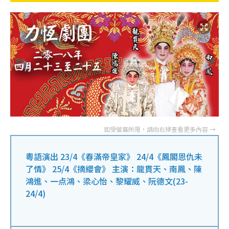
粵語演出 23/4《春滿帝皇家》 24/4《鳳閣恩仇未
了情》 25/4《摘纓會》 主演：龍貫天、南鳳、陳
鴻進、一点鴻、梁心怡、黎耀威、阮德文(23-
24/4)