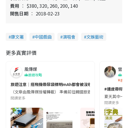
費用
$380, 320, 260, 200, 140
開售日期
2018-02-23
康文署
中國戲曲
演唱會
文娛藝術
更多真實評價
風傳媒
營養教
旅遊攻略
生
香港
旅遊注意｜搭飛機帶尿袋標明mAh都會被沒收😱出發前切記檢查「1
#連皮帶籽都
（文章由風傳媒授權轉載） 準備前往韓國旅遊的民眾，近期要特別留
夏天其中一種時
閱讀更多
閱讀更多