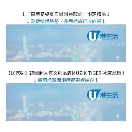
↓「森境奇緣夏日異想尋龍記」限定精品↓
↓漫遊秘境地墊、多用途旅行收納袋↓
【送您🐯】韓國超人氣文創品牌MUZIK TIGER 冰感風扇！
↓將萌虎嘅慵懶療癒帶返屋企↓