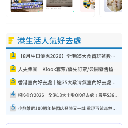
港生活人氣好去處
1
【8月生日優惠2026】全港85大食買玩著數攻略 自助餐/火鍋放題同行免費＋誠品/DONKI送現金券
2
人夫集團｜Klook套票/優先訂票/公開發售搶飛攻略！附票價.購票連結.場地座位表
3
香港室內好去處｜逾35大歎冷氣室內好去處推介 室內活動免費避雨無懼落雨
4
唱K推介2026︱全港13大卡啦OK好去處！最平$36起 日文K都有！(附地址+收費詳情)
5
小熊維尼100週年快閃店登陸又一城 重現百畝森林經典場景／獨家限定盲盒登場／專屬DIY香水