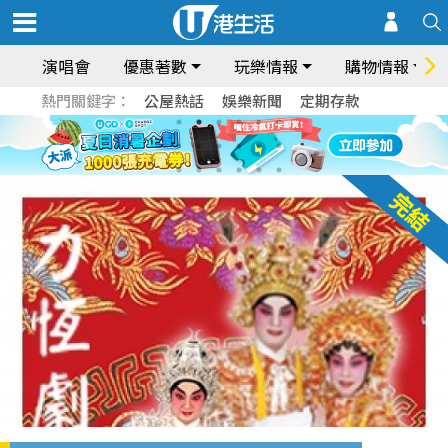
演唱會
優惠著數
玩樂情報
購物情報
熱門關鍵字：
公屋熱話
娛樂新聞
定期存款