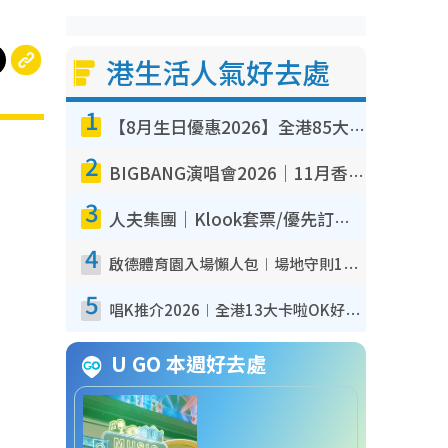
港生活人氣好去處
1
【8月生日優惠2026】全港85大食買玩著數攻略 自助餐/火鍋放題同行免費＋誠品/DONKI送現金券
2
BIGBANG演唱會2026｜11月香港啟德開3場！實名制VIP申請、優先購票攻略
3
人夫集團｜Klook套票/優先訂票/公開發售搶飛攻略！附票價.購票連結.場地座位表
4
啟德體育園入場懶人包︱場地守則12違禁品不可進場准帶細水樽但全場禁樽蓋！應援牌有限制！
5
唱K推介2026︱全港13大卡啦OK好去處！最平$36起 日文K都有！(附地址+收費詳情)
U GO 本週好去處