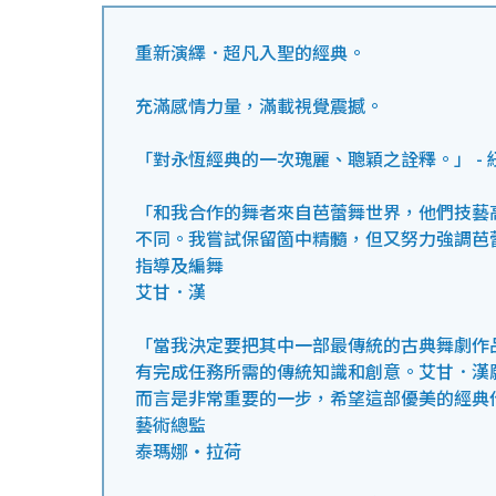
重新演繹．超凡入聖的經典。
充滿感情力量，滿載視覺震撼。
「對永恆經典的一次瑰麗、聰穎之詮釋。」 - 
「和我合作的舞者來自芭蕾舞世界，他們技藝
不同。我嘗試保留箇中精髓，但又努力強調芭
指導及編舞
艾甘．漢
「當我決定要把其中一部最傳統的古典舞劇作
有完成任務所需的傳統知識和創意。艾甘．漢
而言是非常重要的一步，希望這部優美的經典
藝術總監
泰瑪娜‧拉荷