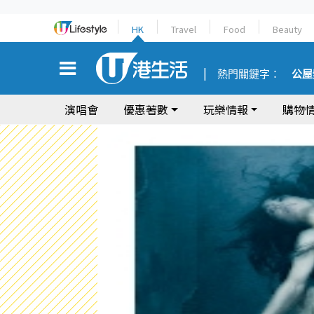
HK
Travel
Food
Beauty
熱門關鍵字：
公屋
演唱會
優惠著數
玩樂情報
購物