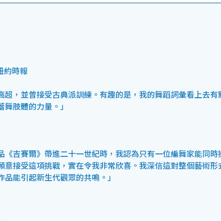
紐約時報
高超，並曾接受古典派訓練。有趣的是，我的舞蹈詞彙看上去有
蕾舞肢體的力量。」
品《吉賽爾》帶進二十一世紀時，我認為只有一位編舞家能同時
願意接受這項挑戰，實在令我非常欣喜。我深信這對整個藝術形
作品能引起新生代觀眾的共鳴。」