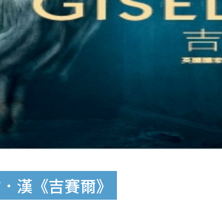
甘．漢《吉賽爾》