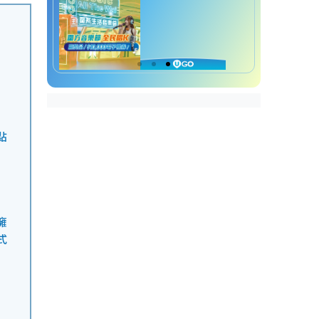
點
擁
式