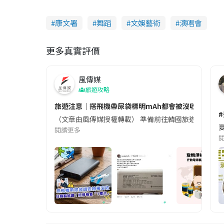
康文署
舞蹈
文娛藝術
演唱會
更多真實評價
風傳媒
旅遊攻略
旅遊注意｜搭飛機帶尿袋標明mAh都會被沒收😱出發前
（文章由風傳媒授權轉載） 準備前往韓國旅遊的民眾，
夏
閱讀更多