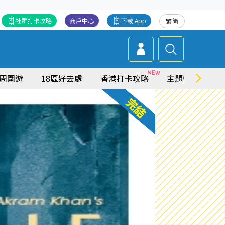
社群打卡攻略
商戶中心
下載 App
繁
简
周圍遊
18區好去處
香港打卡攻略
主題特集