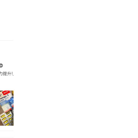

帶的行動電源機身已標示「10000mAh」，卻仍被要求當場丟棄，讓他
注力提升!｣ 長時間對住電腦､剪片寫稿,成日覺得眼睛乾澀､腦袋好似｢斷線｣｡試咗
好多鮮為人知嘅好處：減肥、消水腫、降血脂、美白養顏👇 冬瓜5大功效✨ 1️⃣ 利尿