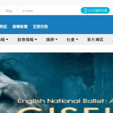
Blog
e-zone
U GO搵好去處
熱話
娛樂新聞
定期存款
情報
飲食情報
娛樂
社會
影片專區