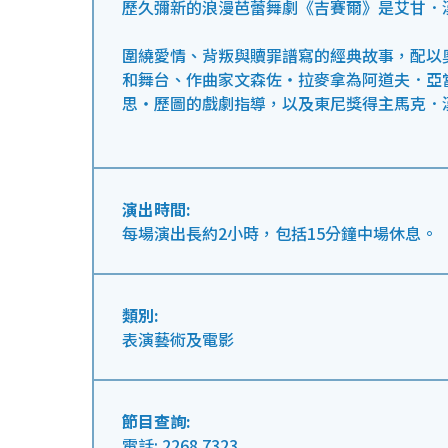
歷久彌新的浪漫芭蕾舞劇《吉賽爾》是艾甘．
圍繞愛情、背叛與贖罪譜寫的經典故事，配以
和舞台、作曲家文森佐・拉麥拿為阿道夫．亞
思・歷圖的戲劇指導，以及東尼獎得主馬克．
演出時間:
每場演出長約2小時，包括15分鐘中場休息。
類別:
表演藝術及電影
節目查詢:
電話: 2268 7323