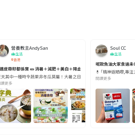
營養教主AndySan
Soul CC
生活
生活
香港
切記檢查「1標示」🚨
呢款魚油大家食過未
#連皮帶籽都係寶 🥒 消暑＋減肥＋美白＋降血脂
近期要特別留意隨身行李中的行動電源。一名旅客日前在機場安檢時，明明攜
💊 ｢精神返晒嚟,專
天其中一種時令蔬果非冬瓜莫屬！大暑之日，點都要飲碗冬瓜湯消暑解渴！除了解暑，冬瓜仲有
閱讀更多
閱讀更多