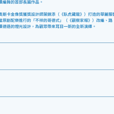
漢編舞的首部長篇作品。
奧斯卡金像獎獲獎設計師葉錦添（《臥虎藏龍》）打造的華麗服
當原創配樂進行的「不祥的哥德式」（《觀察家報》）改編、路
漢德遜的燈光設計，為觀眾帶來耳目一新的全新演繹。