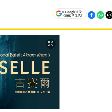
在Google追蹤
《UHK 港生活》