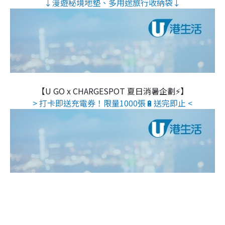
↓漫遊秘境地墊、多用途旅行收納袋↓
【U GO x CHARGESPOT 夏日消暑企劃⚡】
> 打卡即送充電券！限量1000張🔋送完即止 <