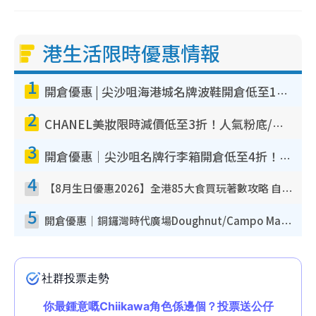
港生活限時優惠情報
1
開倉優惠 | 尖沙咀海港城名牌波鞋開倉低至1折！On鞋$899起／Joy&Peace鞋履$98起
2
CHANEL美妝限時減價低至3折！人氣粉底/唇膏/精華液低至$275！COCO香水都有平
3
開倉優惠｜尖沙咀名牌行李箱開倉低至4折！一連5日 American Tourister/ace./Hallmark $200起！
4
【8月生日優惠2026】全港85大食買玩著數攻略 自助餐/火鍋放題同行免費＋誠品/DONKI送現金券
5
開倉優惠｜銅鑼灣時代廣場Doughnut/Campo Marzio開倉低至1折！背囊、書包、手袋劈價$200起