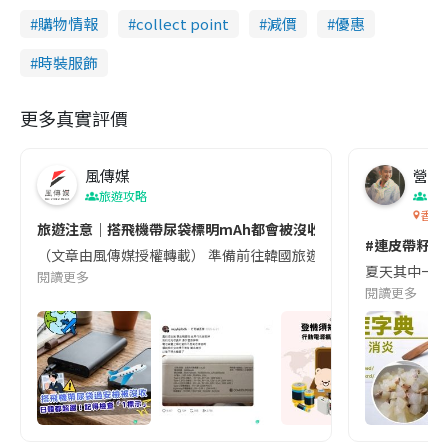
購物情報
collect point
減價
優惠
時裝服飾
更多真實評價
風傳媒
營養教
旅遊攻略
生
香港
旅遊注意｜搭飛機帶尿袋標明mAh都會被沒收😱出發前切記檢查「1
#連皮帶籽都
（文章由風傳媒授權轉載） 準備前往韓國旅遊的民眾，近期要特別留
夏天其中一種時
閱讀更多
閱讀更多