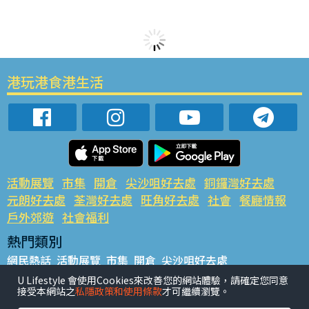
港玩港食港生活
活動展覽
市集
開倉
尖沙咀好去處
銅鑼灣好去處
元朗好去處
荃灣好去處
旺角好去處
社會
餐廳情報
戶外郊遊
社會福利
熱門類別
網民熱話
活動展覽
市集
開倉
尖沙咀好去處
銅鑼灣好去處
元朗好去處
荃灣好去處
旺角好去處
社會
U Lifestyle 會使用Cookies來改善您的網站體驗，請確定您同意
接受本網站之
私隱政策和使用條款
才可繼續瀏覽。
餐廳情報
戶外郊遊