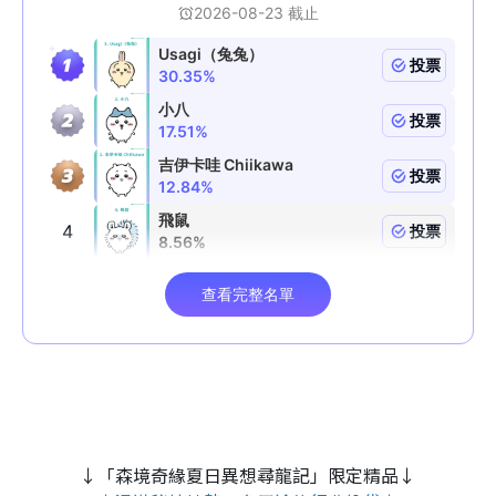
↓「森境奇緣夏日異想尋龍記」限定精品↓