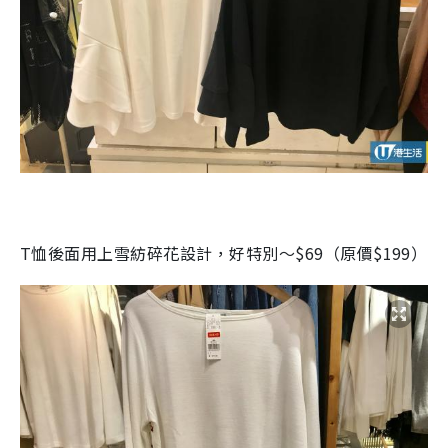
T恤後面用上雪紡碎花設計，好特別～$69（原價$199）