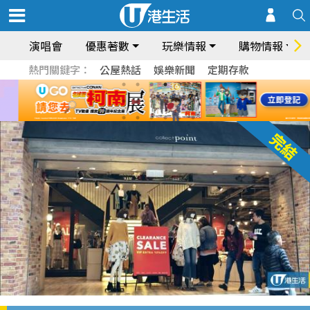
演唱會
優惠著數
玩樂情報
購物情報
熱門關鍵字：
公屋熱話
娛樂新聞
定期存款