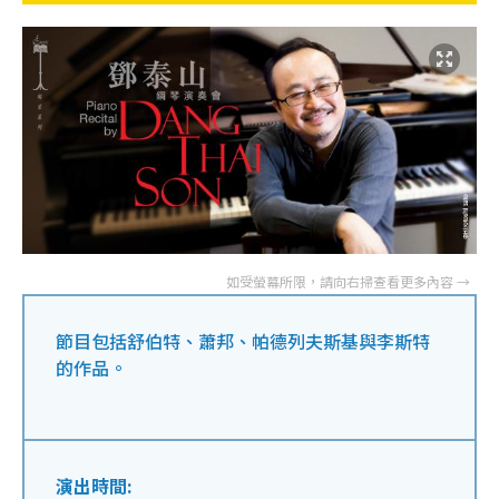
節目包括舒伯特、蕭邦、帕德列夫斯基與李斯特
的作品。
演出時間: