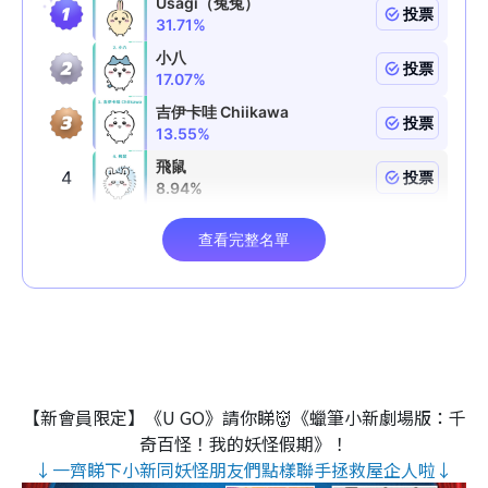
【新會員限定】《U GO》請你睇👹《蠟筆小新劇場版：千
奇百怪！我的妖怪假期》！
↓一齊睇下小新同妖怪朋友們點樣聯手拯救屋企人啦↓