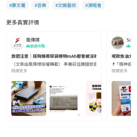
康文署
音樂
文娛藝術
演唱會
更多真實評價
風傳媒
Soul
旅遊攻略
生
旅遊注意｜搭飛機帶尿袋標明mAh都會被沒收😱出發前切記檢查「1
呢款魚油大家
（文章由風傳媒授權轉載） 準備前往韓國旅遊的民眾，近期要特別留
💊 ｢精神返
閱讀更多
閱讀更多