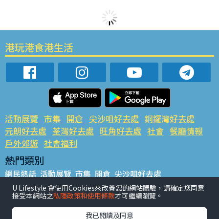
港玩港食港生活
活動展覽
市集
開倉
尖沙咀好去處
銅鑼灣好去處
元朗好去處
荃灣好去處
旺角好去處
社會
餐廳情報
戶外郊遊
社會福利
熱門類別
網民熱話
活動展覽
市集
開倉
尖沙咀好去處
銅鑼灣好去處
元朗好去處
荃灣好去處
旺角好去處
社會
U Lifestyle 會使用Cookies來改善您的網站體驗，請確定您同意
接受本網站之
私隱政策和使用條款
才可繼續瀏覽。
餐廳情報
戶外郊遊
熱門標籤
我已閱讀及同意