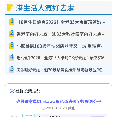
港生活人氣好去處
1
【8月生日優惠2026】全港85大食買玩著數攻略 自助餐/火鍋放題同行免費＋誠品/DONKI送現金券
2
香港室內好去處｜逾35大歎冷氣室內好去處推介 室內活動免費避雨無懼落雨
3
小熊維尼100週年快閃店登陸又一城 重現百畝森林經典場景／獨家限定盲盒登場／專屬DIY香水
4
唱K推介2026︱全港13大卡啦OK好去處！最平$36起 日文K都有！(附地址+收費詳情)
5
尖沙咀好去處｜逾20景點美食推介 維港觀景台/紅磚古蹟/九龍公園/室內遊樂場