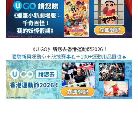
《U GO》請您去香港運動節2026！
體驗新興運動💦＋競技賽事💪＋100+運動用品攤位🔥