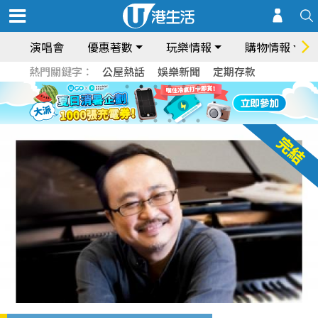
演唱會
優惠著數
玩樂情報
購物情報
熱門關鍵字：
公屋熱話
娛樂新聞
定期存款