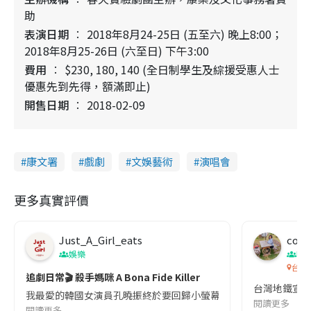
助
表演日期
2018年8月24-25日 (五至六) 晚上8:00；
2018年8月25-26日 (六至日) 下午3:00
費用
$230, 180, 140 (全日制學生及綜援受惠人士
優惠先到先得，額滿即止)
開售日期
2018-02-09
康文署
戲劇
文娛藝術
演唱會
更多真實評價
Just_A_Girl_eats
co c
娛樂
吹
台灣
追劇日常🎬 殺手媽咪 A Bona Fide Killer
台灣地鐵宣
我最愛的韓國女演員孔曉振終於要回歸小螢幕啦!這次的劇本改編自同名
閱讀更多
閱讀更多