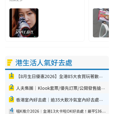
港生活人氣好去處
1
【8月生日優惠2026】全港85大食買玩著數攻略 自助餐/火鍋放題同行免費＋誠品/DONKI送現金券
2
人夫集團｜Klook套票/優先訂票/公開發售搶飛攻略！附票價.購票連結.場地座位表
3
香港室內好去處｜逾35大歎冷氣室內好去處推介 室內活動免費避雨無懼落雨
4
唱K推介2026︱全港13大卡啦OK好去處！最平$36起 日文K都有！(附地址+收費詳情)