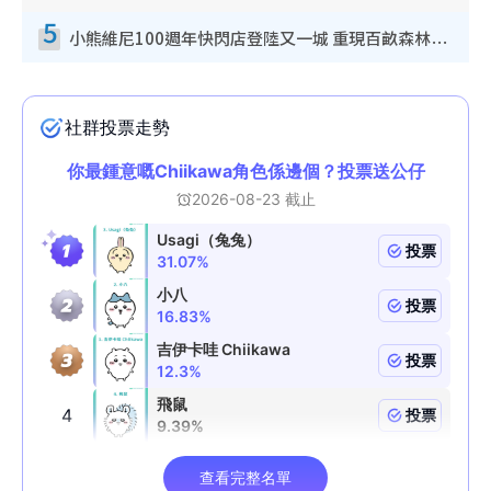
5
小熊維尼100週年快閃店登陸又一城 重現百畝森林經典場景／獨家限定盲盒登場／專屬DIY香水