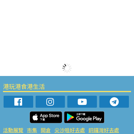
港玩港食港生活
活動展覽
市集
開倉
尖沙咀好去處
銅鑼灣好去處