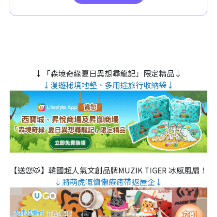
↓「森境奇緣夏日異想尋龍記」限定精品↓
↓漫遊秘境地墊、多用途旅行收納袋↓
【送您🐯】韓國超人氣文創品牌MUZIK TIGER 冰感風扇！
↓將萌虎嘅慵懶療癒帶返屋企↓