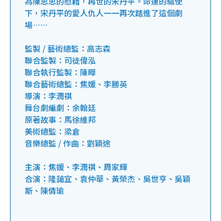
為陳思思的慰藉，再世的宋丹平。命運的驅使
下，宋丹平的愛人仇人一一再次踏進了這個劇
場……
監製 / 藝術總監：高志森
聯合監製：司徒偉泓
聯合執行監製：陳曄
聯合藝術總監：焦媛、李勝英
導演：李潤祺
舞台劇編劇：余翰廷
原著故事：馬徐維邦
美術總監：梁倉
音樂總監 / 作曲：劉穎途
主演：焦媛、李潤祺、周家輝
合演：隆藹宜、袁仲華、黃榮杰、吳世亨、吳穎
斯、陳倩瑜