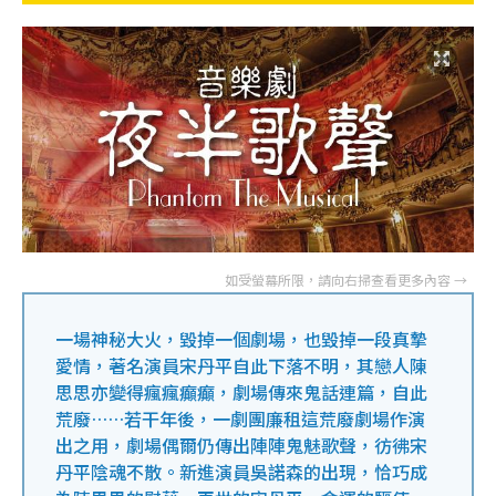
一場神秘大火，毀掉一個劇場，也毀掉一段真摯
愛情，著名演員宋丹平自此下落不明，其戀人陳
思思亦變得瘋瘋癲癲，劇場傳來鬼話連篇，自此
荒廢……若干年後，一劇團廉租這荒廢劇場作演
出之用，劇場偶爾仍傳出陣陣鬼魅歌聲，彷彿宋
丹平陰魂不散。新進演員吳諾森的出現，恰巧成