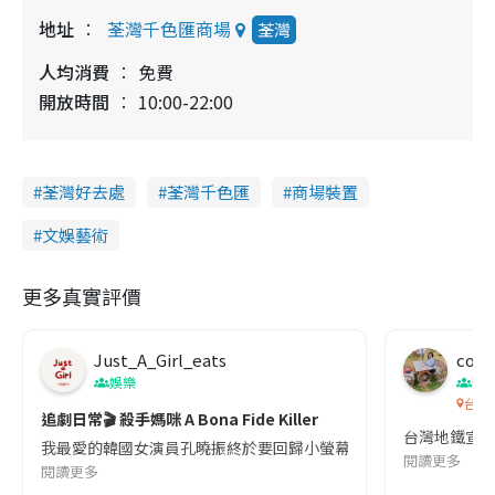
地址
荃灣千色匯商場
荃灣
人均消費
免費
開放時間
10:00-22:00
荃灣好去處
荃灣千色匯
商場裝置
文娛藝術
更多真實評價
Just_A_Girl_eats
co c
娛樂
吹
台灣
追劇日常🎬 殺手媽咪 A Bona Fide Killer
台灣地鐵宣
我最愛的韓國女演員孔曉振終於要回歸小螢幕啦!這次的劇本改編自同名
閱讀更多
閱讀更多