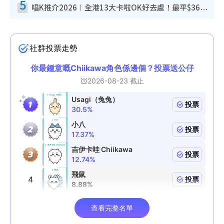
5
唱K推介2026︱全港13大卡啦OK好去處！最平$36起 日文K都有！(附地址+收費詳情)