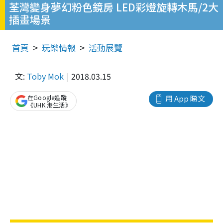
荃灣變身夢幻粉色鏡房 LED彩燈旋轉木馬/2大
插畫場景
首頁
玩樂情報
活動展覽
文:
Toby Mok
2018.03.15
在Google追蹤
用 App 睇文
《UHK 港生活》