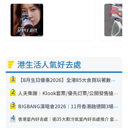
港生活人氣好去處
1
【8月生日優惠2026】全港85大食買玩著數攻略 自助餐/火鍋放題同行免費＋誠品/DONKI送現金券
2
人夫集團｜Klook套票/優先訂票/公開發售搶飛攻略！附票價.購票連結.場地座位表
3
BIGBANG演唱會2026｜11月香港啟德開3場！實名制VIP申請、優先購票攻略
4
香港室內好去處｜逾35大歎冷氣室內好去處推介 室內活動免費避雨無懼落雨