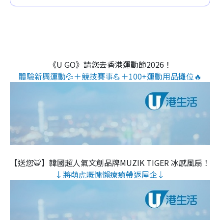
《U GO》請您去香港運動節2026！
體驗新興運動💦＋競技賽事💪＋100+運動用品攤位🔥
【送您🐯】韓國超人氣文創品牌MUZIK TIGER 冰感風扇！
↓將萌虎嘅慵懶療癒帶返屋企↓