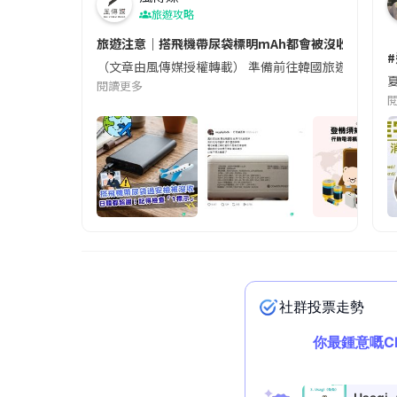
旅遊攻略
旅遊注意｜搭飛機帶尿袋標明mAh都會被沒收😱出發前
（文章由風傳媒授權轉載） 準備前往韓國旅遊的民眾，
夏
閱讀更多