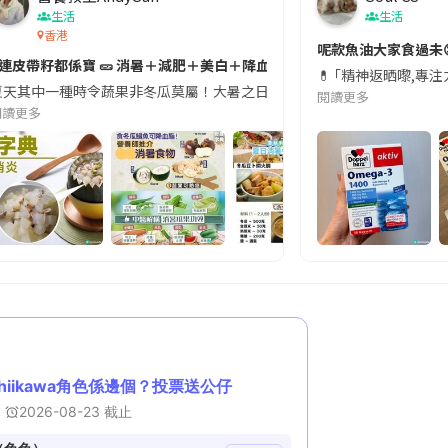
生活
生活
香港
切記檢查「1標示」🚨
呢款魚油大家食過未
#連皮帶籽都係寶 🥒 消暑＋減肥＋美白＋降血脂
近期要特別留意隨身行李中的行動電源。一名旅客日前在機場安檢時，明明攜
💊 ｢精神返晒嚟,專
天其中一種時令蔬果非冬瓜莫屬！大暑之日，點都要飲碗冬瓜湯消暑解渴！除了解暑，冬瓜仲有
閱讀更多
閱讀更多