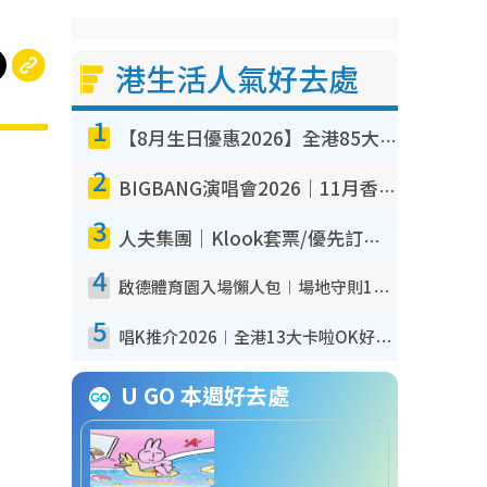
港生活人氣好去處
1
【8月生日優惠2026】全港85大食買玩著數攻略 自助餐/火鍋放題同行免費＋誠品/DONKI送現金券
2
BIGBANG演唱會2026｜11月香港啟德開3場！實名制VIP申請、優先購票攻略
3
人夫集團｜Klook套票/優先訂票/公開發售搶飛攻略！附票價.購票連結.場地座位表
4
啟德體育園入場懶人包︱場地守則12違禁品不可進場准帶細水樽但全場禁樽蓋！應援牌有限制！
5
唱K推介2026︱全港13大卡啦OK好去處！最平$36起 日文K都有！(附地址+收費詳情)
U GO 本週好去處