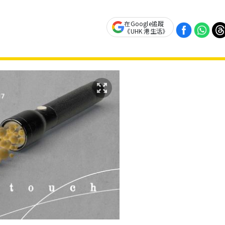
在Google追蹤
《UHK 港生活》