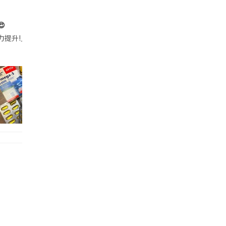

帶的行動電源機身已標示「10000mAh」，卻仍被要求當場丟棄，讓他
注力提升!｣ 長時間對住電腦､剪片寫稿,成日覺得眼睛乾澀､腦袋好似｢斷線｣｡試咗
好多鮮為人知嘅好處：減肥、消水腫、降血脂、美白養顏👇 冬瓜5大功效✨ 1️⃣ 利尿