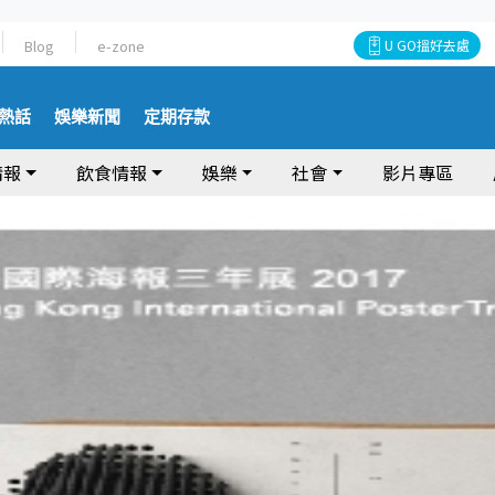
Blog
e-zone
U GO搵好去處
熱話
娛樂新聞
定期存款
情報
飲食情報
娛樂
社會
影片專區