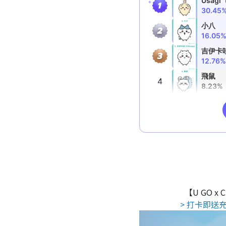
【U GO x
> 打卡即送充