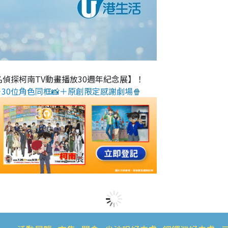
名偵探柯南TV動畫播放30週年紀念展】！
30位角色同框📸＋原創限定感謝劇場🍿