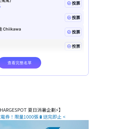
 CHARGESPOT 夏日消暑企劃⚡】
電券！限量1000張🔋送完即止 <