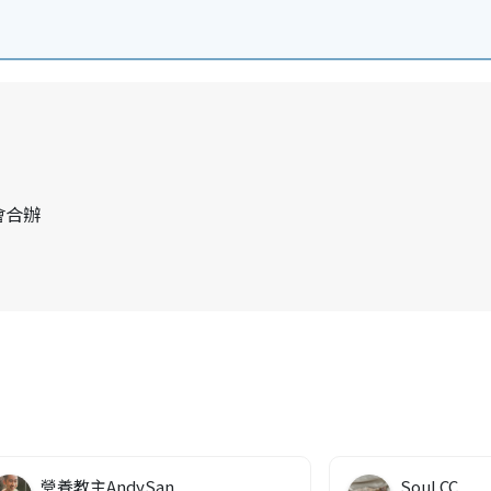
會合辦
營養教主AndySan
Soul CC