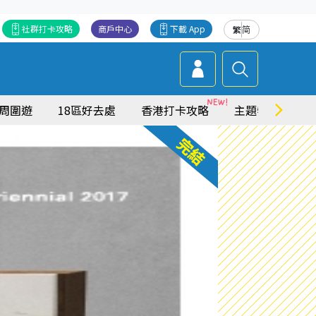
社群打卡攻略
商戶中心
下載 App
繁
简
周圍遊
18區好去處
香港打卡攻略
主題特集