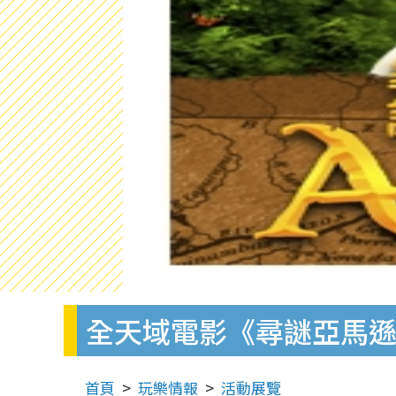
全天域電影《尋謎亞馬
首頁
玩樂情報
活動展覽