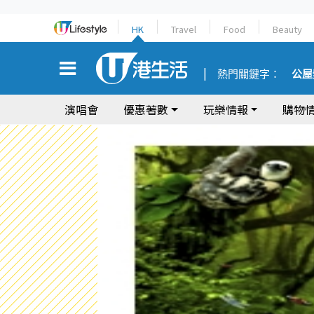
HK
Travel
Food
Beauty
熱門關鍵字：
公屋
演唱會
優惠著數
玩樂情報
購物