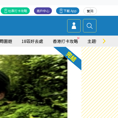
社群打卡攻略
商戶中心
下載 App
繁
简
周圍遊
18區好去處
香港打卡攻略
主題特集