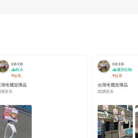
co co
co co
吹水
潮流玩物
台灣
台灣
台灣地鐵宣傳品
台灣地鐵宣傳品
本改編自同名網絡漫畫,故事主軸圍繞女主角柳寶娜 —— 表面上是一間公司
閱讀更多
閱讀更多