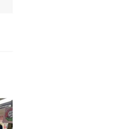
的職員,但其實暗地裡是負責處決逃過法網罪犯的阻擊手｡ 劇情從柳寶娜結束