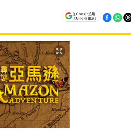
在Google追蹤
《UHK 港生活》