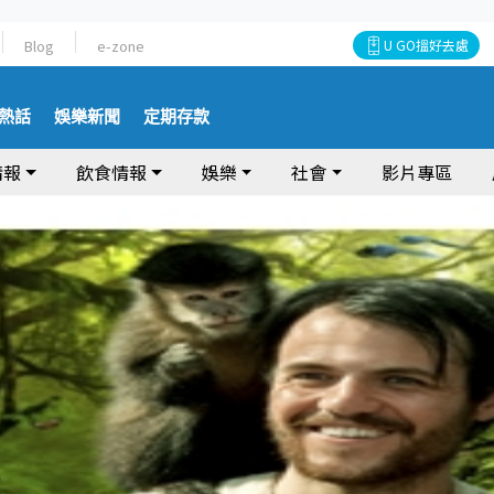
Blog
e-zone
U GO搵好去處
熱話
娛樂新聞
定期存款
情報
飲食情報
娛樂
社會
影片專區