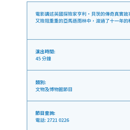
電影講述英國探險家亨利‧貝茨的傳奇真實故事
又險阻重重的亞馬遜雨林中，渡過了十一年的
演出時間:
45 分鐘
類別:
文物及博物館節目
節目查詢:
電話: 2721 0226