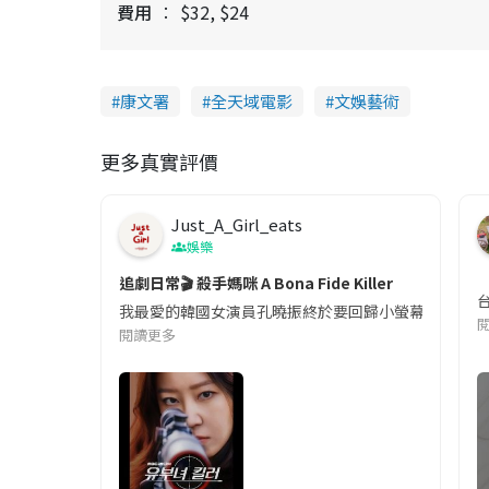
費用
$32, $24
康文署
全天域電影
文娛藝術
更多真實評價
Just_A_Girl_eats
娛樂
追劇日常🎬 殺手媽咪 A Bona Fide Killer
我最愛的韓國女演員孔曉振終於要回歸小螢幕啦!這次的劇
閱讀更多