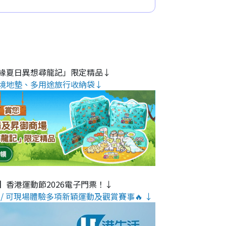
緣夏日異想尋龍記」限定精品↓
境地墊、多用途旅行收納袋↓
】香港運動節2026電子門票！↓
/ 可現場體驗多項新穎運動及觀賞賽事🔥 ↓