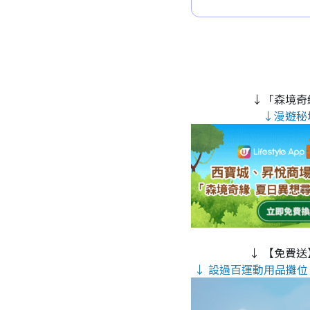
↓「森境奇
↓漫遊秘
↓ 【免費送
↓ 設過百運動用品攤位 