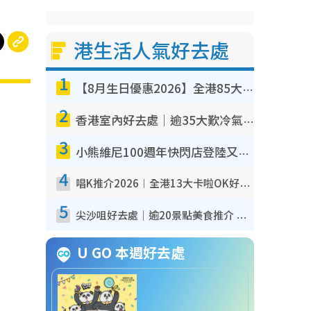
港生活人氣好去處
1
【8月生日優惠2026】全港85大食買玩著數攻略 自助餐/火鍋放題同行免費＋誠品/DONKI送現金券
2
香港室內好去處｜逾35大歎冷氣室內好去處推介 室內活動免費避雨無懼落雨
3
小熊維尼100週年快閃店登陸又一城 重現百畝森林經典場景／獨家限定盲盒登場／專屬DIY香水
4
唱K推介2026︱全港13大卡啦OK好去處！最平$36起 日文K都有！(附地址+收費詳情)
5
尖沙咀好去處｜逾20景點美食推介 維港觀景台/紅磚古蹟/九龍公園/室內遊樂場
U GO 本週好去處